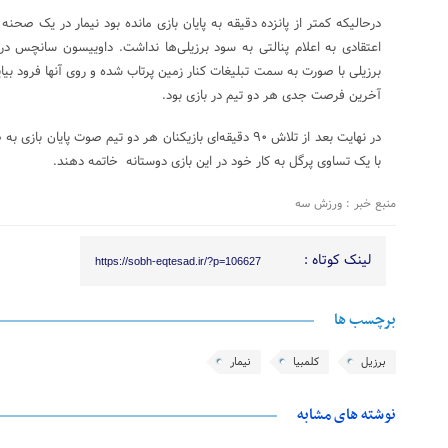
درحالیکه کمتر از پانزده دقیقه به پایان بازی مانده بود نیمار در یک صحن
اعتقادی به اعلام پنالتی به سود برزیلی‌ها نداشت. داوییسون سانچس در 
برزیلی با صورت به سمت تبلیغات کنار زمین پرتاب شده و روی آنها فرود بیای
آخرین فرصت جدی هر دو تیم در بازی بود.
در نهایت بعد از تلاش ۹۰ دقیقه‌ای بازیکنان هر دو تیم صوت پایا
با یک تساوی پرگل به کار خود در این بازی دوستانه خاتمه دهند.
منبع خبر : ورزش سه
لینک کوتاه :
https://sobh-eqtesad.ir/?p=106627
برچسب ها
برزیل
کلمبیا
نیمار
نوشته های مشابه