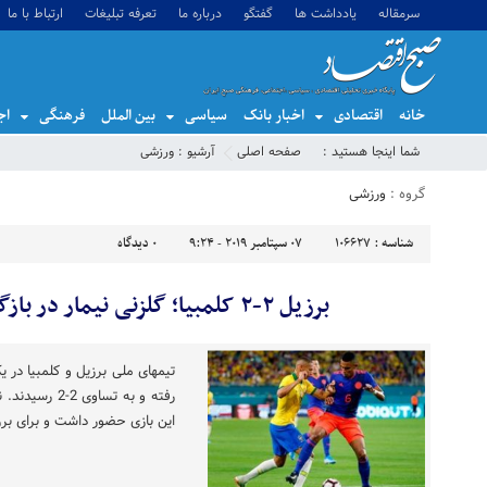
سرمقاله
یادداشت ها
گفتگو
درباره ما
تعرفه تبلیغات
ارتباط با ما
خانه
اقتصادی
اخبار بانک
سیاسی
بین الملل
فرهنگی
اج
شما اینجا هستید :
صفحه اصلی
آرشیو :
ورزشی
گروه :
ورزشی
شناسه :
106627
07 سپتامبر 2019 - 9:24
0
دیدگاه
برزیل ۲-۲ کلمبیا؛ گلزنی نیمار در بازگشت به تیم ملی
تیمهای ملی برزیل و کلمبیا در 
رفته و به تسا
این بازی حضور داشت و برای برز