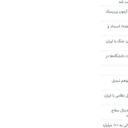
یب شد
 آزمون پرریسک
ته/ انسداد و
 جنگ با ایران
 دانشگاه‌ها در
توهم تبدیل
 نظامی با ایران
دنبال سلاح
د
آستانه الزام به دریافت صورت های مالی به ۱۰۰ میلیارد