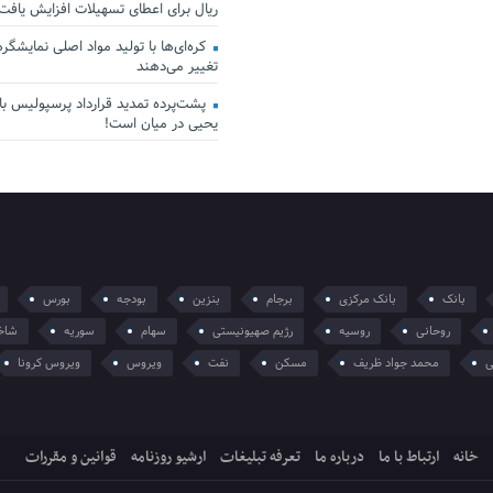
ریال برای اعطای تسهیلات افزایش یافت
کره‌ای‌ها با تولید مواد اصلی نمایشگرها 
تغییر می‌دهند
پشت‌پرده تمدید قرارداد پرسپولیس با 
یحیی در میان است!
بانک
بانک مرکزی
برجام
بنزین
بودجه
بورس
روحانی
روسیه
رژیم صهیونیستی
سهام
سوریه
شاخ
ی
محمد جواد ظریف
مسکن
نفت
ویروس
ویروس کرونا
خانه
ارتباط با ما
درباره ما
تعرفه تبلیغات
ارشیو روزنامه
قوانین و مقررات