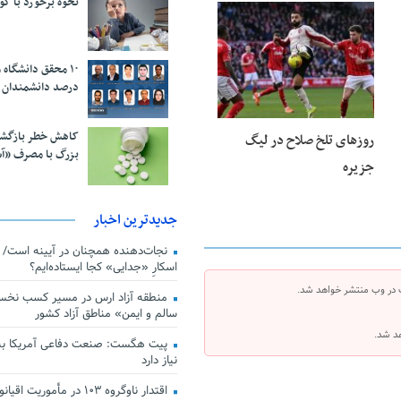
نحوه برخورد با ک
23 فوریه 2026
درصد دانشمندان 
کاهش خطر بازگش
روزهای تلخ صلاح در لیگ
بزرگ با مصرف «آ
جزیره
جدیدترین اخبار
اسکارِ «جدایی» کجا ایستاده‌ایم؟
 در وب منتشر خواهد شد.
منطقه آزاد ارس در مسیر کسب نخس
سالم و ایمن» مناطق آزاد کشور
هد شد.
پیت هگست: صنعت دفاعی آمریکا به
نیاز دارد