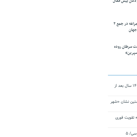
ودکان بیش فعال
۱۰ محقق دانشگاه مراغه در جمع ۲
جهان
ت سرطان روده
سپرین»
نجات‌دهنده‌ همچنان در آیینه است/ ۱۴ سال بعد از
تین نشان «شهر
 تقویت فوری
اقتدار ناوگروه ۱۰۳ در مأموریت‌ اقیانوسی/ ۵