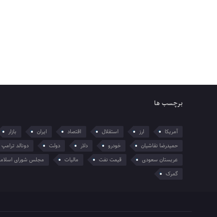
برچسب ها
آمریکا
ارز
استقلال
اقتصاد
ایران
بازار
حمیدرضا نقاشیان
خودرو
دلار
دولت
دونالد ترامپ
عربستان سعودی
قیمت نفت
مالیات
مجلس شورای اسلام
گمرک