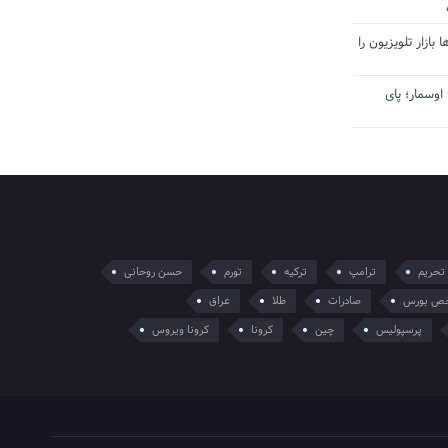
بازار تلویزیون را
اوسمار؛ پای
تحریم
ترامپ
ترکیه
تورم
حسن روحانی
ص بورس
صادرات
طلا
عراق
پرسپولیس
چین
کرونا
کرونا ویروس