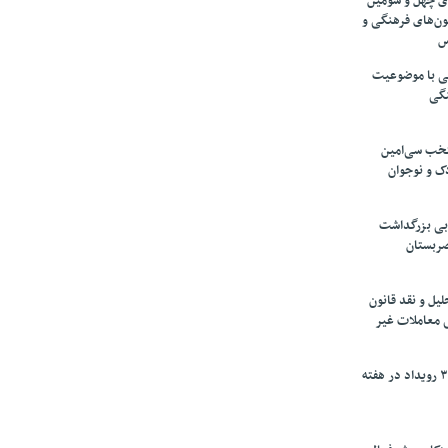
های چهل و سومین
ون‌های فرهنگی و
س
لمی با موضوعیت
نگی
تخب سی‌امین
ک و نوجوان
بی بزرگداشت
صربستان
یل و نقد قانون
ی معاملات غیر
برگزاری بیش از ۳۰۰ رویداد در هفته