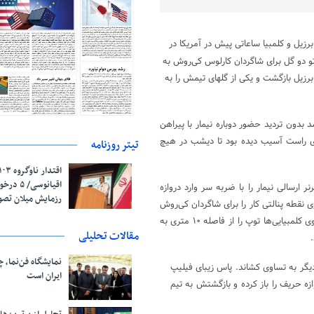
برزیل و کلمبیا ساعاتی پیش در آمریکا در
و دو گل برای شاگردان کارلوس کی‌روش به
برزیل بازگشت و یکی از گلهای تیمش را به
د بدون تردید حضور دوباره نیمار با پیراهن
 پای راست آسیب دیده بود تا دیشب در هیچ
تیتر روزنامه
اقیانوسی/
و در این دقیقه کرنر ارسالی نیمار را با ضربه سر وارد دروازه
رزمایش میلان تص
نقطه پنالتی کار را برای شاگردان کی‌روش
به تساوی کشاند. موریل ده دقیقه بعد هم بعد از یک حرکت تیمی زیبا از سوی کلمبیایی‌ها توپ را از فاصله ۱۰ متری به
مقالات تحلیلی
نمایشگاه فن‌نما، 
نمایش بهتری داشت و نیمار در دقیقه ۵۸ کار را بار دیگر به تساوی کشاند. پاس زیبای فیلیپ
ایران است
ازه حریف را باز کرده و بازگشتش به تیم