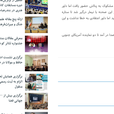
تجلیل از بر‌ترین‌
دوره مسابقات کان
ه مشکوک به پنالتی حضور یافت اما داور
هنری در بندرعبا
این صحنه با نیمار درگیر شد تا ستاره
د اما داور اعتقادی به خطا نداشت و این
ارائه پنج مقاله ع
جنگ و میراث‌فره
ن بازی به صدا در آمد تا دو نماینده آمریکای جنوبی
معرفی مقالات من
جشنواره تئاتر کود
برگزاری نشست اد
حافظ و مولانا در 
برگزاری همایش تحل
الزام به ثبت رسم
منقول
جهانی فضا