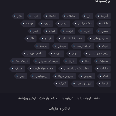
برچسب ها
آمریکا
ارز
استقلال
اقتصاد
ایران
بازار
بانک
بانک مرکزی
برجام
بنزین
بودجه
بورس
تحریم
ترامپ
ترکیه
تورم
حسن روحانی
حمیدرضا نقاشیان
خودرو
دلار
دولت
دونالد ترامپ
روحانی
روسیه
رژیم صهیونیستی
سهام
سوریه
شاخص بورس
صادرات
طلا
عراق
عربستان سعودی
قیمت نفت
مالیات
مجلس شورای اسلامی
محمد جواد ظریف
مسکن
نفت
ویروس
ویروس کرونا
پرسپولیس
چین
کرونا
کرونا ویروس
گمرک
خانه
ارتباط با ما
درباره ما
تعرفه تبلیغات
ارشیو روزنامه
قوانین و مقررات