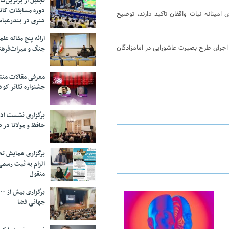
تجلیل از بر‌ترین‌
دوره مسابقات کان
امینانه نیات واقفان تاکید دارند، توضیح
هنری در بندرعبا
ارائه پنج مقاله ع
اجرای طرح بصیرت عاشورایی در امامزادگان
جنگ و میراث‌فره
معرفی مقالات من
جشنواره تئاتر کود
برگزاری نشست اد
حافظ و مولانا در 
برگزاری همایش تحل
الزام به ثبت رسم
منقول
جهانی فضا
25 فوریه 2026