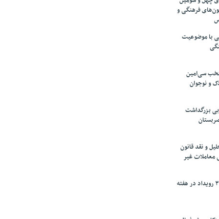
های چهل و سومین
ون‌های فرهنگی و
س
لمی با موضوعیت
نگی
تخب سی‌امین
ک و نوجوان
بی بزرگداشت
صربستان
یل و نقد قانون
ی معاملات غیر
برگزاری بیش از ۳۰۰ رویداد در هفته