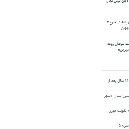
ودکان بیش فعال
۱۰ محقق دانشگاه مراغه در جمع ۲
جهان
ت سرطان روده
سپرین»
نجات‌دهنده‌ همچنان در آیینه است/ ۱۴ سال بعد از
تین نشان «شهر
 تقویت فوری
اقتدار ناوگروه ۱۰۳ در مأموریت‌ اقیانوسی/ ۵