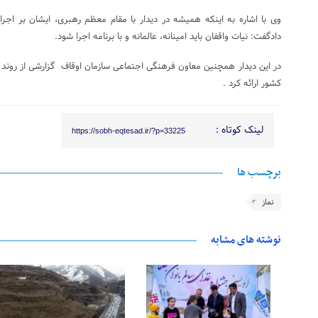
وی با اشاره به اینکه همیشه در دیدار با مقام معظم رهبری، ایشان بر اجرای 
دادگفت: نیات واقفان باید امینانه، عالمانه و با برنامه اجرا شود.
در این دیدار همچنین معاون فرهنگی اجتماعی سازمان اوقاف گزارشی از روند 
کشور ارائه کرد .
لینک کوتاه :
https://sobh-eqtesad.ir/?p=33225
برچسب ها
نماز
نوشته های مشابه
28 فوریه 2026
25 فوریه 2026