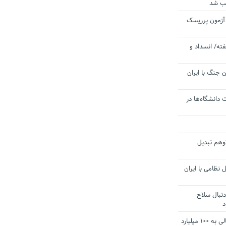
یب شد
 آزمون پرریسک
ته/ انسداد و
 جنگ با ایران
 دانشگاه‌ها در
توهم تبدیل
 نظامی با ایران
دنبال سلاح
د
آستانه الزام به دریافت صورت های مالی به ۱۰۰ میلیارد