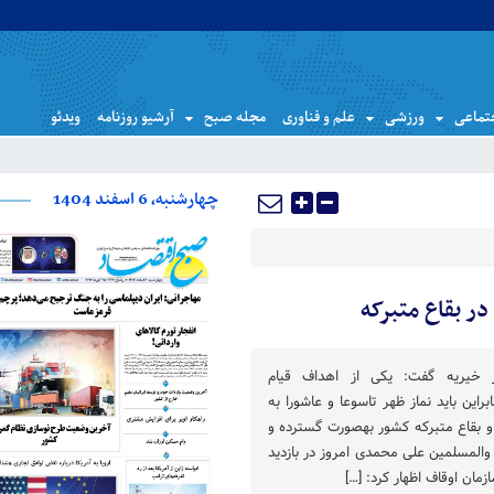
تماعی
ورزشی
علم و فناوری
مجله صبح
آرشیو روزنامه
ویدئو
چهارشنبه، 6 اسفند 1404
در بقاع متبرکه
 خیریه گفت: یکی از اهداف قیام
راین باید نماز ظهر تاسوعا و عاشورا به
عنوان یک سمبل در امامزادگان و بقاع متبرکه کشور به‎صورت گسترده و
ا شود. حجت‎الاسلام والمسلمین علی محمدی امروز در بازدید
زمان اوقاف اظهار کرد: […]