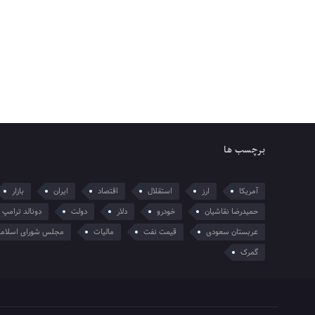
برچسب ها
آمریکا
ارز
استقلال
اقتصاد
ایران
بازار
حمیدرضا نقاشیان
خودرو
دلار
دولت
دونالد ترامپ
عربستان سعودی
قیمت نفت
مالیات
مجلس شورای اسلام
گمرک