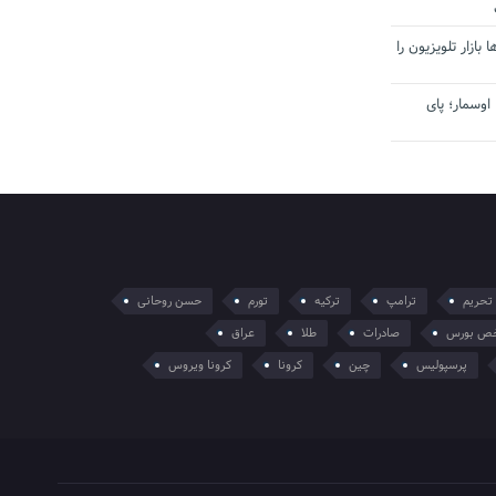
بازار تلویزیون را
اوسمار؛ پای
تحریم
ترامپ
ترکیه
تورم
حسن روحانی
ص بورس
صادرات
طلا
عراق
پرسپولیس
چین
کرونا
کرونا ویروس