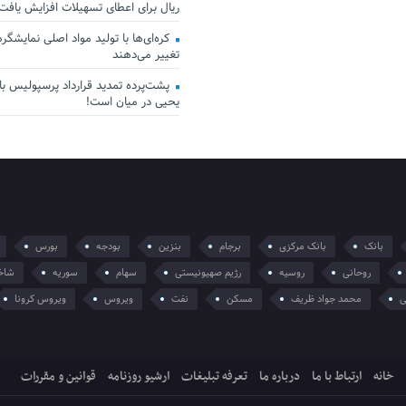
ریال برای اعطای تسهیلات افزایش یافت
کره‌ای‌ها با تولید مواد اصلی نمایشگرها 
تغییر می‌دهند
پشت‌پرده تمدید قرارداد پرسپولیس با 
یحیی در میان است!
بانک
بانک مرکزی
برجام
بنزین
بودجه
بورس
روحانی
روسیه
رژیم صهیونیستی
سهام
سوریه
شاخ
ی
محمد جواد ظریف
مسکن
نفت
ویروس
ویروس کرونا
خانه
ارتباط با ما
درباره ما
تعرفه تبلیغات
ارشیو روزنامه
قوانین و مقررات