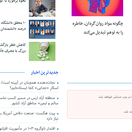
نحوه برخورد با ک
چگونه مواد روان‌گردان، خاطره
درصد دانشمندان 
را به توهم تبدیل می‌کند
کاهش خطر بازگش
بزرگ با مصرف «آ
جدیدترین اخبار
اسکارِ «جدایی» کجا ایستاده‌ایم؟
 در وب منتشر خواهد شد.
منطقه آزاد ارس در مسیر کسب نخس
سالم و ایمن» مناطق آزاد کشور
هد شد.
پیت هگست: صنعت دفاعی آمریکا به
نیاز دارد