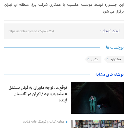
این جشنواره توسط موسسه عکسینه با همکاری شرکت برق منطقه ای تهران
برگزار می شود.
لینک کوتاه :
https://sobh-eqtesad.ir/?p=36254
برچسب ها
جشنواره
عکس
نوشته های مشابه
توقع ما، توجه داوران به فیلم مستقل
«بیلبورد» بود /اکران در تابستان
آینده
معاون کتاب و فرهنگ خانه کتاب: