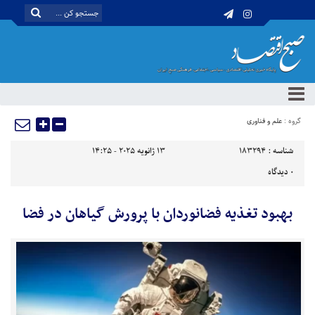
گروه :
علم و فناوری
شناسه :
183294
13 ژانویه 2025 - 14:25
0
دیدگاه
بهبود تغذیه فضانوردان با پرورش گیاهان در فضا