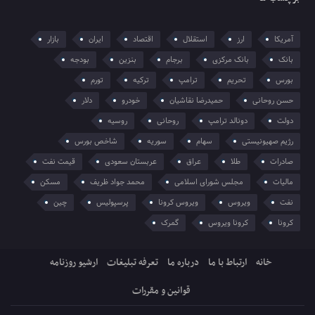
آمریکا
ارز
استقلال
اقتصاد
ایران
بازار
بانک
بانک مرکزی
برجام
بنزین
بودجه
بورس
تحریم
ترامپ
ترکیه
تورم
حسن روحانی
حمیدرضا نقاشیان
خودرو
دلار
دولت
دونالد ترامپ
روحانی
روسیه
رژیم صهیونیستی
سهام
سوریه
شاخص بورس
صادرات
طلا
عراق
عربستان سعودی
قیمت نفت
مالیات
مجلس شورای اسلامی
محمد جواد ظریف
مسکن
نفت
ویروس
ویروس کرونا
پرسپولیس
چین
کرونا
کرونا ویروس
گمرک
خانه
ارتباط با ما
درباره ما
تعرفه تبلیغات
ارشیو روزنامه
قوانین و مقررات