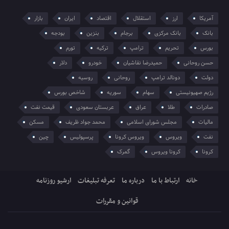
آمریکا
ارز
استقلال
اقتصاد
ایران
بازار
بانک
بانک مرکزی
برجام
بنزین
بودجه
بورس
تحریم
ترامپ
ترکیه
تورم
حسن روحانی
حمیدرضا نقاشیان
خودرو
دلار
دولت
دونالد ترامپ
روحانی
روسیه
رژیم صهیونیستی
سهام
سوریه
شاخص بورس
صادرات
طلا
عراق
عربستان سعودی
قیمت نفت
مالیات
مجلس شورای اسلامی
محمد جواد ظریف
مسکن
نفت
ویروس
ویروس کرونا
پرسپولیس
چین
کرونا
کرونا ویروس
گمرک
خانه
ارتباط با ما
درباره ما
تعرفه تبلیغات
ارشیو روزنامه
قوانین و مقررات