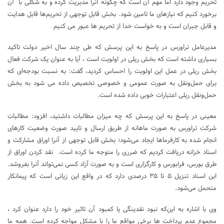
تحریم وجود دارد اما مهم آن است که چگونه آنرا مدیریت کرده و به شکلی با آن
برخورد کنیم که نیازهای ما تامین شود. بخش قابل توجهی از تحریم‌ها قابل هدایت
و قابل جبران است و به خواست خدا از تحریم ها عبور می کنیم
مدیرعامل تراورس در پاسخ به این پرسش که طی چند سال اخیر دولت تاکید
بسیاری داشته است که بخش ریلی در اولویت است ، آیا به عنوان یک شرکت فعال
بخش ریلی در عمل این اولویت را احساس کردید، گفت: به نسبت بودجه‌ای که
برای حمل‌ونقل به صورت عمومی و خصوصی تخصیص داده می شود به بخش
حمل‌ونقل ریلی اعتبارات خوبی داده شده است.
معینی در پاسخ به این پرسش که چه میزان مطالبات داشتید، افزود: مطالبات
شرکت تراورس به صورت ماهانه از طریق ارسال و تایید صورت وضعیت کارهای
انجام شده به کارفرماها ایجاد می‌شود؛ بخش قابل توجهی از آنرا اوراق مشارکت و
اسناد خزانه دریافت کردیم که ضرری را متوجه ما کرده است. نقد کردن اوراق از
طرق بورس، فرابورس و کارگزاری است و به صورت آزاد کسی نمی‌تواند آنرا بفروشد.
این اسناد تنزیل ۵ تا ۳۵ درصدی دارد که در واقع این زیانی است که پیمانکار
متحمل می‌شود.
وی با اشاره به این‌که نبود نقدینگی یا کمبود آن تاثیر خود را دارد عنوان کرد ،
مجموع عدم پرداخت ها برخی مواقع ما را با مشکل مواجه کرده است. همه ما