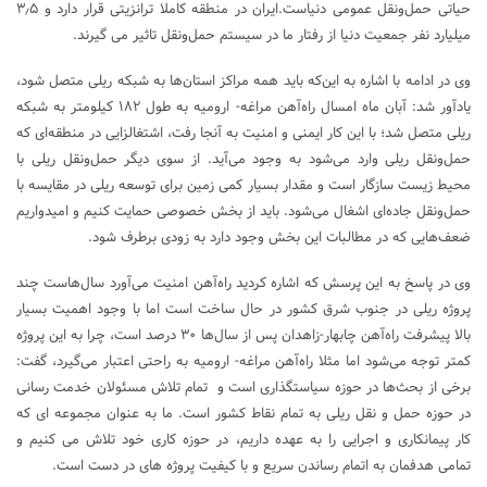
حیاتی حمل‌ونقل عمومی دنیاست.ایران در منطقه کاملا ترانزیتی قرار دارد و ۳٫۵
میلیارد نفر جمعیت دنیا از رفتار ما در سیستم حمل‌ونقل تاثیر می گیرند.
وی در ادامه با اشاره به این‌که باید همه مراکز استان‌ها به شبکه ریلی متصل شود،
یادآور شد: آبان ماه امسال راه‌آهن مراغه- ارومیه به طول ۱۸۲ کیلومتر به شبکه
ریلی متصل شد؛ با این کار ایمنی و امنیت به آنجا رفت، اشتغالزایی در منطقه‌ای که
حمل‌ونقل ریلی وارد می‌شود به وجود می‌آید. از سوی دیگر حمل‌ونقل ریلی با
محیط زیست سازگار است و مقدار بسیار کمی زمین برای توسعه ریلی در مقایسه با
حمل‌ونقل جاده‌ای اشغال می‌شود. باید از بخش خصوصی حمایت کنیم و امیدواریم
ضعف‌هایی که در مطالبات این بخش وجود دارد به زودی برطرف شود.
وی در پاسخ به این پرسش که اشاره کردید راه‌آهن امنیت می‌آورد سال‌هاست چند
پروژه ریلی در جنوب شرق کشور در حال ساخت است اما با وجود اهمیت بسیار
بالا پیشرفت راه‌آهن چابهار-زاهدان پس از سال‌ها ۳۰ درصد است، چرا به این پروژه
کمتر توجه می‌شود اما مثلا راه‌آهن مراغه- ارومیه به راحتی اعتبار می‌گیرد، گفت:
برخی از بحث‌ها در حوزه سیاستگذاری است و تمام تلاش مسئولان خدمت رسانی
در حوزه حمل و نقل ریلی به تمام نقاط کشور است. ما به عنوان مجموعه ای که
کار پیمانکاری و اجرایی را به عهده داریم، در حوزه کاری خود تلاش می کنیم و
تمامی هدفمان به اتمام رساندن سریع و با کیفیت پروژه های در دست است.