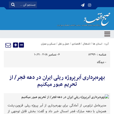
گروه :
استان ها
/
اشتغال
/
اقتصادی
/
حمل و نقل
/
مسکن و عمران
شناسه :
83920
06 دسامبر 2018 - 10:21
0
دیدگاه
بهره‌برداری اَبرپروژه ریلی ایران در دهه فجر/ از
تحریم عبور می‎کنیم
مدیرعامل تراورس از آمادگی برای بهره‌برداری از اَبر پروژه ریلی قزوین-رشت
همزمان با دهه مبارک فجر امسال خبر داد و گفت: بخش قابل توجهی از