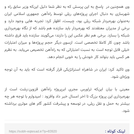
وی همچنین در پاسخ به این پرسش که به نظر شما دلیل این‌که وزیر سابق راه و
شهرسازی به دنبال اجرای پروژه‌های ریلی توسط راه‌آهن جمهوری اسلامی ایران
به‌عنوان بهره‌بردار شبکه ریلی بود، چیست، ‌اظهار کرد: تجربه هایی وجود دارد و
برخی از مدیران معتقدند که بهره‌بردار باید سازنده هم باشد که از نگاه بهره‌برداری
شبکه را بسازد. برخی هم نظر عکس این را دارند؛ می‌گویند سازنده باید فرق داشته
باشد چون کار کاملا تخصصی است. ازسوی دیگر حجم پروژه‌ها و میزان اعتبارات
خیلی قابل توجه است به نسبت اعتباراتی که به راه‌آهن تخصیص می‌یابد. به نظرم
هر کسی باید بتواند کار خودش را به خوبی انجام دهد.
وی تاکید کرد: ایران در شاهراه استراتژیکی قرار گرفته است که باید به آن توجه
ویژه‌ای شود.
معینی با بیان این‌که تراورس مجری ابرپروژه راه‌آهن قزوین-رشت است از
بهره‌برداری این پروژه بزرگ تا اخر امسال خبر داد وافزود :‌ امیدوارم با توجه هر چه
بیشتر به حمل و نقل ریلی، در توسعه و پیشرفت کشور گام های موثری برداشته
شود.
لینک کوتاه :
https://sobh-eqtesad.ir/?p=83920