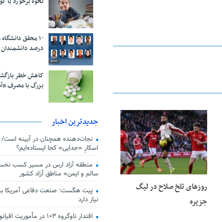
نحوه برخورد با ک
درصد دانشمندان 
کاهش خطر بازگش
بزرگ با مصرف «آ
جدیدترین اخبار
23 فوریه 2026
اسکارِ «جدایی» کجا ایستاده‌ایم؟
منطقه آزاد ارس در مسیر کسب نخس
سالم و ایمن» مناطق آزاد کشور
روزهای تلخ صلاح در لیگ
پیت هگست: صنعت دفاعی آمریکا به
نیاز دارد
جزیره