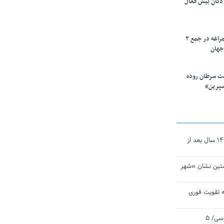
ودکان بیش فعال
۱۰ محقق دانشگاه مراغه در جمع ۲
جهان
ت سرطان روده
سپرین»
نجات‌دهنده‌ همچنان در آیینه است/ ۱۴ سال بعد از
تین نشان «شهر
 تقویت فوری
اقتدار ناوگروه ۱۰۳ در مأموریت‌ اقیانوسی/ ۵