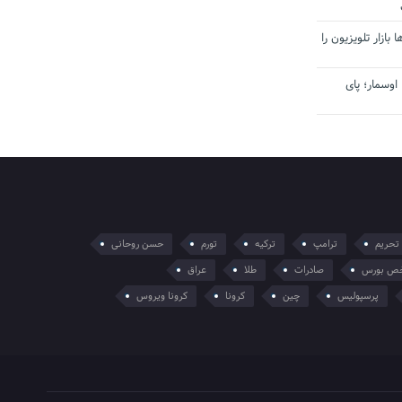
بازار تلویزیون را
اوسمار؛ پای
تحریم
ترامپ
ترکیه
تورم
حسن روحانی
ص بورس
صادرات
طلا
عراق
پرسپولیس
چین
کرونا
کرونا ویروس