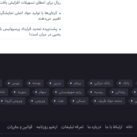
ریال برای اعطای تسهیلات افزایش یافت
کره‌ای‌ها با تولید مواد اصلی نمایشگرها 
تغییر می‌دهند
پشت‌پرده تمدید قرارداد پرسپولیس با 
یحیی در میان است!
بانک
بانک مرکزی
برجام
بنزین
بودجه
بورس
روحانی
روسیه
رژیم صهیونیستی
سهام
سوریه
شاخ
ی
محمد جواد ظریف
مسکن
نفت
ویروس
ویروس کرونا
خانه
ارتباط با ما
درباره ما
تعرفه تبلیغات
ارشیو روزنامه
قوانین و مقررات