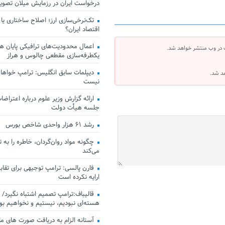
درخواست ایران در رزمایش میلان تصو
تک‌نرخی‌سازی ارز؛ اصلاح ساختاری یا
اقتصاد ایران؟
اعمال محدودیت‌های ترافیکی پایان هف
 در وب منتشر خواهد شد.
یکطرفه‌سازی مقطعی چالوس و هراز
دیپلمات سابق انگلیس:‌ ترامپ خواهان
هد شد.
نیست
ارائه گزارش وزیر علوم درباره اعتراضات
جلسه هیأت دولت
رشد ۶۱ هزار واحدی شاخص بورس
چگونه مواد روان‌گردان، خاطره را به 
می‌کند
فارن پالسی: ترامپ توجیهی برای تقابل
ارایه نکرده است
قالیباف:ترامپ تصمیم اشتباه نگیرد/ 
هسته‌ای نبودیم، نیستیم و نخواهیم بو