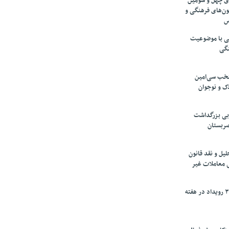
های چهل و سومین
ون‌های فرهنگی و
س
لمی با موضوعیت
نگی
تخب سی‌امین
ک و نوجوان
بی بزرگداشت
صربستان
یل و نقد قانون
ی معاملات غیر
برگزاری بیش از ۳۰۰ رویداد در هفته