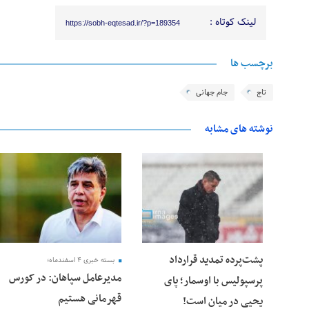
لینک کوتاه :
https://sobh-eqtesad.ir/?p=189354
برچسب ها
تاج
جام جهانی
نوشته های مشابه
25 فوریه 2026
24 فوریه 2026
پشت‌پرده تمدید قرارداد
بسته خبری ۴ اسفندماه؛
مدیرعامل سپاهان: در کورس
پرسپولیس با اوسمار؛ پای
قهرمانی هستیم
یحیی در میان است!