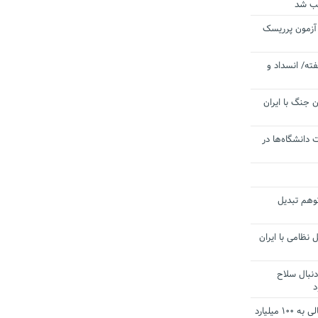
یب شد
 آزمون پرریسک
ته/ انسداد و
 جنگ با ایران
 دانشگاه‌ها در
توهم تبدیل
 نظامی با ایران
دنبال سلاح
د
آستانه الزام به دریافت صورت های مالی به ۱۰۰ میلیارد