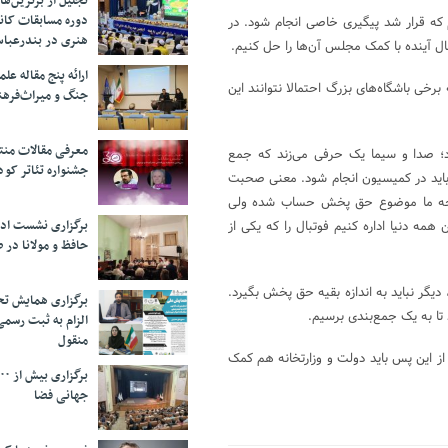
تجلیل از بر‌ترین‌
دوره مسابقات کان
 که قرار شد پیگیری خاصی انجام شود. در
هنری در بندرعبا
 آینده با کمک مجلس آن‌ها را حل کنیم.
ارائه پنج مقاله ع
رخی باشگاه‌های بزرگ احتمالا نتوانند این
جنگ و میراث‌فره
معرفی مقالات من
؛ صدا و سیما یک حرفی می‌زند که جمع
جشنواره تئاتر کود
 باید در کمیسیون انجام شود. معنی صحبت
ودجه ما موضوع حق پخش حساب شده ولی
برگزاری نشست اد
ه دنیا اداره کنیم فوتبال را که یکی از
حافظ و مولانا در 
گر نباید به اندازه بقیه حق پخش بگیرد.
برگزاری همایش تحل
تا به یک جمع‌بندی برسیم.
الزام به ثبت رسم
منقول
ارد کردیم و از این پس باید دولت و وزارتخانه هم کمک
جهانی فضا