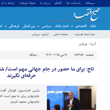
سرمقاله
یادداشت ها
گفتگو
درباره ما
تعرفه تبلیغات
ارتباط با ما
خانه
اقتصادی
اخبار بانک
سیاسی
بین الملل
فرهنگی
اج
شما اینجا هستید :
صفحه اصلی
آرشیو :
ورزشی
گروه :
ورزشی
شناسه :
189354
19 می 2025 - 12:21
0
دیدگاه
تاج: برای ما حضور در جام جهانی مهم است/ شای
حرفه‌ای نگیرند
رئیس فدراسیون فوتبال گفت: 
جام‌جهانی برای ما مهم است که 
جام‌جهانی صعود کردیم.