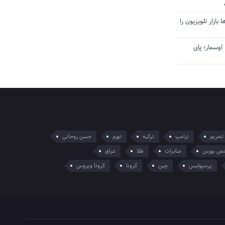
بازار تلویزیون را
اوسمار؛ پای
تحریم
ترامپ
ترکیه
تورم
حسن روحانی
ص بورس
صادرات
طلا
عراق
پرسپولیس
چین
کرونا
کرونا ویروس