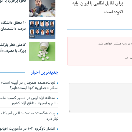
نحوه برخورد با ک
برای تقابل نظامی با ایران ارایه
نکرده است
درصد دانشمندان 
 در وب منتشر خواهد شد.
کاهش خطر بازگش
بزرگ با مصرف «آ
هد شد.
جدیدترین اخبار
اسکارِ «جدایی» کجا ایستاده‌ایم؟
منطقه آزاد ارس در مسیر کسب نخس
سالم و ایمن» مناطق آزاد کشور
پیت هگست: صنعت دفاعی آمریکا به
نیاز دارد