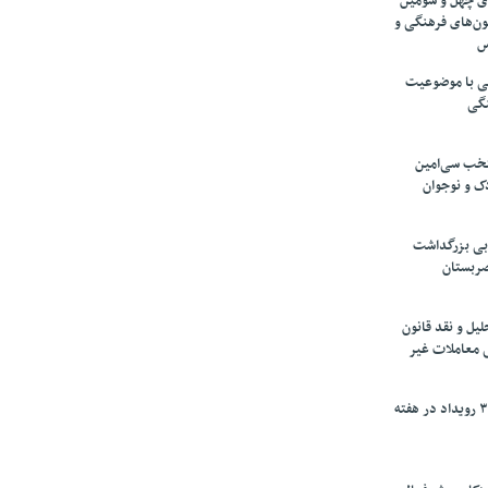
های چهل و سومین
ون‌های فرهنگی و
س
لمی با موضوعیت
نگی
تخب سی‌امین
ک و نوجوان
بی بزرگداشت
صربستان
یل و نقد قانون
ی معاملات غیر
برگزاری بیش از ۳۰۰ رویداد در هفته