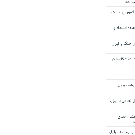
یب شد
 آزمون پرریسک
ته/ انسداد و
 جنگ با ایران
 دانشگاه‌ها در
توهم تبدیل
 نظامی با ایران
دنبال سلاح
د
آستانه الزام به دریافت صورت های مالی به ۱۰۰ میلیارد