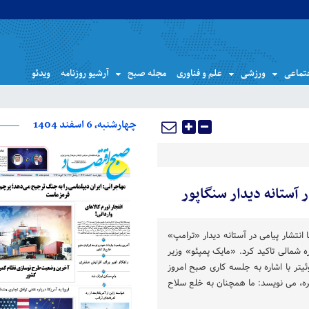
تماعی
ورزشی
علم و فناوری
مجله صبح
آرشیو روزنامه
ویدئو
چهارشنبه، 6 اسفند 1404
آستانه دیدار سنگاپور
 انتشار پیامی در آستانه دیدار «ترامپ»
 شمالی تاکید کرد. «مایک پمپئو» وزیر
ئیتر با اشاره به جلسه کاری صبح امروز
ره، می نویسد: ما همچنان به خلع سلاح