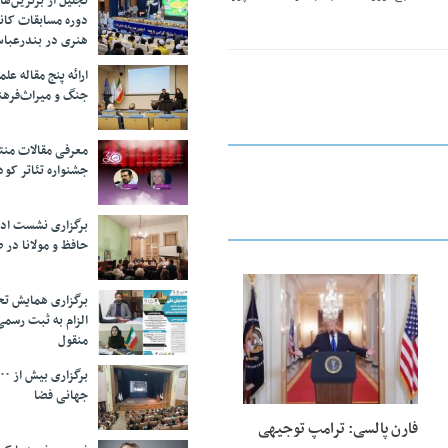
تجلیل از بر‌ترین‌
دوره مسابقات کان
هنری در بندرعبا
ارائه پنج مقاله ع
جنگ و میراث‌فره
معرفی مقالات من
جشنواره تئاتر کود
برگزاری نشست اد
حافظ و مولانا در 
برگزاری همایش تحل
25 فوریه 2026
الزام به ثبت رسم
منقول
جهانی فضا
فارن پالسی: ترامپ توجیهی