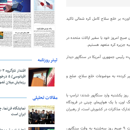
«اون» بر خلع سلاح کامل کره شمالی تاکید
ری صبح امروز خود با سفیر ایالات متحده در
به جزیره کره متعهد هستیم.
» رئیس جمهوری آمریکا در سنگاپور دیدار
تیتر روزنامه
غییر کرده» به موضوعات خلع سلاح، صلح و
اقیانوسی/
رزمایش میلان تص
روز یکشنبه وارد سنگاپور شدند؛ ترامپ با
مقالات تحلیلی
نگ اون، با یک هواپیمای چینی در فرودگاه
نمایشگاه فن‌نما، 
تدارک مذاکرات در کشورش است، از رهبران
ایران است
مقام‌های هر دو کشور در حال حاضر آماده گفتگوهایی می‌شوند که قرار است ۹ صبح روز سه‌شنبه به وقت سنگاپور،