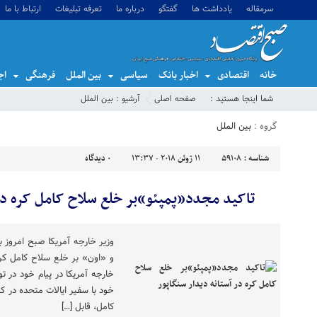
سرمقاله
یادداشت ها
گفتگو
درباره ما
تعرفه تبلیغات
ارتباط با ما
خانه
اقتصادی
اخبار بانک
سیاسی
بین الملل
فرهنگی
اج
شما اینجا هستید :
صفحه اصلی
آرشیو :
بین الملل
گروه :
بین الملل
شناسه :
59108
11 ژوئن 2018 - 13:37
0
دیدگاه
تاکید مجدد«پمپئو»بر خلع سلاح کامل کره در 
وزیر خارجه آمریکا صبح امروز با
و «اون» بر خلع سلاح کامل کره
خارجه آمریکا در پیام خود در تو
خود با سفیر ایالات متحده در ک
کامل، قابل […]