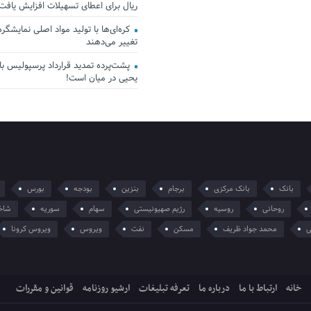
ریال برای اعطای تسهیلات افزایش یافت
کره‌ای‌ها با تولید مواد اصلی نمایشگرها 
تغییر می‌دهند
پشت‌پرده تمدید قرارداد پرسپولیس با 
یحیی در میان است!
بانک
بانک مرکزی
برجام
بنزین
بودجه
بورس
روحانی
روسیه
رژیم صهیونیستی
سهام
سوریه
شاخ
ی
محمد جواد ظریف
مسکن
نفت
ویروس
ویروس کرونا
خانه
ارتباط با ما
درباره ما
تعرفه تبلیغات
ارشیو روزنامه
قوانین و مقررات