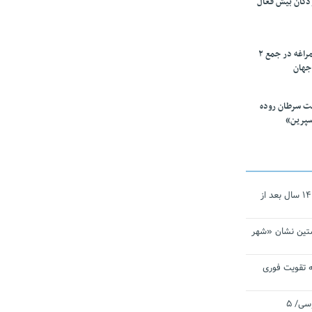
ودکان بیش فعال
۱۰ محقق دانشگاه مراغه در جمع ۲
جهان
ت سرطان روده
سپرین»
نجات‌دهنده‌ همچنان در آیینه است/ ۱۴ سال بعد از
تین نشان «شهر
 تقویت فوری
اقتدار ناوگروه ۱۰۳ در مأموریت‌ اقیانوسی/ ۵