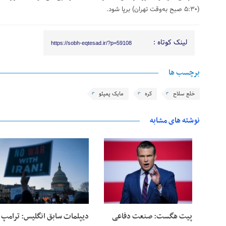
(۵:۳۰ صبح به‌وقت تهران) برپا شود.
لینک کوتاه :
https://sobh-eqtesad.ir/?p=59108
برچسب ها
خلع سلاح
کره
مایک پمپئو
نوشته های مشابه
28 فوریه 2026
25 فوریه 2026
پیت هگست: صنعت دفاعی
دیپلمات سابق انگلیس:‌ ترامپ