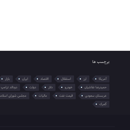
برچسب ها
آمریکا
ارز
استقلال
اقتصاد
ایران
بازار
حمیدرضا نقاشیان
خودرو
دلار
دولت
دونالد ترامپ
عربستان سعودی
قیمت نفت
مالیات
مجلس شورای اسلام
گمرک