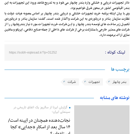
دلار تجهیزات دریایی و خشکی وارد بندر چابهار می شود و به تدریج شاهد ورود این تجهیزات به این
بندر اقیانوسی کشور در محور شرق خواهیم بود.
وی با بیان اینکه برنامه خرید تجهیزات خشکی و دریایی بندر چابهار بر اساس مصوبه هیات دولت با
نظارت سازمان بنادر و دریانوردی به این شرکت واگذار شده است، گفت: سازمان بنادر و دریانوردی
تکمیل زیر ساخت های توسعه بندر چابهار و این شرکت خرید تجهیزات مورد نیاز بندرچابهار را از
شرکت های معتبر خارجی با مشارکت برخی از شرکت های داخلی از جمله صنایع دفاعی، ایریکو و ماشین
سازی اراک برعهده دارد.
لینک کوتاه :
https://sobh-eqtesad.ir/?p=31252
برچسب ها
بندر چابهار
تجهیزات
شرکت
نوشته های مشابه
گزارش ایرنا از سالروز یک اتفاق تاریخی در
سینمای ایران؛
نجات‌دهنده‌ همچنان در آیینه است/
۱۴ سال بعد از اسکارِ «جدایی» کجا
ایستاده‌ایم؟