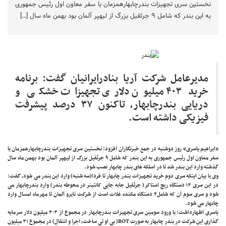
نخستین سری تجهیزات بندرچابهارهمزمان با سفر معاون اول رئیس جمهوری
به این بندر که شامل ۹ جرثقیل بزرگ از لیهپر آلمان بود بهمن ماه سال […]
مدیرعامل شرکت آریا بنادرایرانیان گفت: برنامه
خرید ۴۰۳ میلیون دلاری تجهیزات خشکی و
دریایی بندرچابهار، تاکنون ۳۷ درصد پیشرفت
فیزیکی داشته است.
«ابراهیم یاسری» روز دوشنبه در جمع خبرنگاران افزود: نخستین سری تجهیزات بندرچابهارهمزمان با
سفر معاون اول رئیس جمهوری به این بندر که شامل ۹ جرثقیل بزرگ از لیهپر آلمان بود بهمن ماه سال
گذشته وارد این بندر شد تا در اسلکه های بندر چابهار نصب شود.
وی با بیان اینکه سری دوم خرید تجهیزات بندر چابهار تا فردا(سه شنبه) وارد این بندر می شود، گفت:
در این سری ۱۳ دستگاه ریچ استاکر( جرثقیل جابه جایی کانتینر در محوطه بندر) وارد بندرچابهار می
شود و سری سوم آن که شامل۴ دستگاه مکنده غلات است از شرکت نایرو آلمان تا مهرماه امسال وارد
چابهار می شود.
یاسری اظهارداشت: با ورود سومین سری تجهیزات بندرچابهار در مجموع از ۴۰۳ میلیون دلار سرمایه
گذاری این شرکت در بندر چابهار به صورت BOT( بی او تی ساخت، اجرا و انتقال) در مجموع ۳۱ میلیون