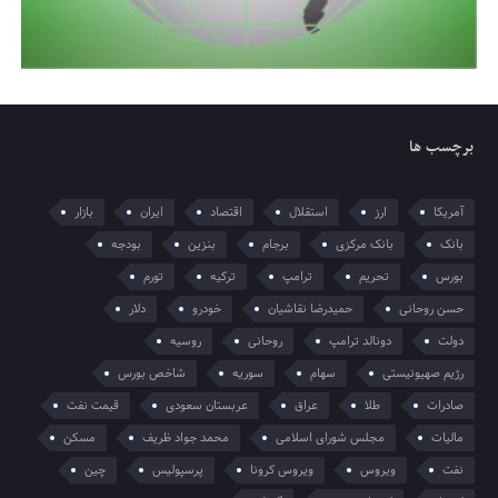
برچسب ها
آمریکا
ارز
استقلال
اقتصاد
ایران
بازار
بانک
بانک مرکزی
برجام
بنزین
بودجه
بورس
تحریم
ترامپ
ترکیه
تورم
حسن روحانی
حمیدرضا نقاشیان
خودرو
دلار
دولت
دونالد ترامپ
روحانی
روسیه
رژیم صهیونیستی
سهام
سوریه
شاخص بورس
صادرات
طلا
عراق
عربستان سعودی
قیمت نفت
مالیات
مجلس شورای اسلامی
محمد جواد ظریف
مسکن
نفت
ویروس
ویروس کرونا
پرسپولیس
چین