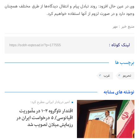
وی در عین حال افزود: روند تبادل پیام و انتقال دیدگاه‌ها از طرق مختلف همچنان
وجود دارد و در صورت لزوم از آنها استفاده خواهیم کرد.
منبع خبر : مهر
لینک کوتاه :
https://sobh-eqtesad.ir/?p=177555
برچسب ها
تحریم
غرب
نوشته های مشابه
امیر دریادار ایرانی مطرح کرد؛
اقتدار ناوگروه ۱۰۳ در مأموریت‌
اقیانوسی/ ۵ درخواست ایران در
رزمایش میلان تصویب شد