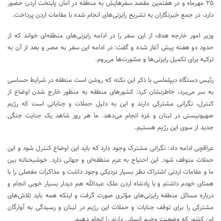
۲۵ مهرماه و در هفتمین مقصد سفرهایش به منطقه در امان پایتخت اردن حضور
دارد، در جمع خبرنگاران به تشریح رایزنی‌های انجام شده با مقامات اردن پرداخت.
وزیر امور خارجه هدف از این سفر را در ادامه رایزنی‌های منطقه‌ای خواند که از
حدود دو هفته پیش آغاز شده و گفت: در ادامه این سفر به مصر و بعد از آن به
ترکیه برای تکمیل رایزنی‌ها و مشورت‌ها می‌روم.
رئیس دستگاه دیپلماسی با ذکر این نکته که روشن است منطقه در شرایط حساسی
به سر می‌برد، خاطرنشان کرد: کشورهای منطقه به منظور خارج شدن اوضاع از
کنترل، نگرانی مشترکی دارند و این به دلیل حملات و جنایاتی است که رژیم
صهیونیستی در لبنان و غزه انجام می‌دهد. ما هر روز شاهد یک جنایت جنگی
جدید از سوی این رژیم هستیم.
عراقچی ادامه داد: نگرانی مشترک وجود دارد که باید این اوضاع کنترل شود و این
حملات متوقف شود. این احتیاج به عزم منطقه‌ای و جهانی دارد. خوشبختانه بین
ما و مقامات اردنی اشتراک نظر بسیار نزدیکی وجود داشت و مذاکرات مفصلی را با
همتای خودم داشتم و با پادشاه اردن ملک عبدالله هم دیدار بسیار خوبی انجام و
درباره مسائل منطقه رایزنی‌های مؤثری صورت گرفت و اینکه همه باید تلاش‌های
مشترکی را برای توقف جنایات و حملات این رژیم در لبنان و رسیدگی به آوارگان
این کشور که وضعیت وخیم انسانی دارند را انجام دهیم.