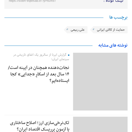
لینک کوتاه :
https://sobh-eqtesad.ir/?p=60497
برچسب ها
حمایت از کالای ایرانی
علی ربیعی
نوشته های مشابه
گزارش ایرنا از سالروز یک اتفاق تاریخی در
سینمای ایران؛
نجات‌دهنده‌ همچنان در آیینه است/
۱۴ سال بعد از اسکارِ «جدایی» کجا
ایستاده‌ایم؟
تک‌نرخی‌سازی ارز؛ اصلاح ساختاری
یا آزمون پرریسک اقتصاد ایران؟