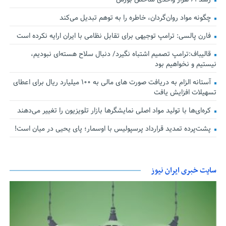
چگونه مواد روان‌گردان، خاطره را به توهم تبدیل می‌کند
فارن پالسی: ترامپ توجیهی برای تقابل نظامی با ایران ارایه نکرده است
قالیباف:ترامپ تصمیم اشتباه نگیرد/ دنبال سلاح هسته‌ای نبودیم،
نیستیم و نخواهیم بود
آستانه الزام به دریافت صورت های مالی به ۱۰۰ میلیارد ریال برای اعطای
تسهیلات افزایش یافت
کره‌ای‌ها با تولید مواد اصلی نمایشگرها بازار تلویزیون را تغییر می‌دهند
پشت‌پرده تمدید قرارداد پرسپولیس با اوسمار؛ پای یحیی در میان است!
سایت خبری ایران نیوز