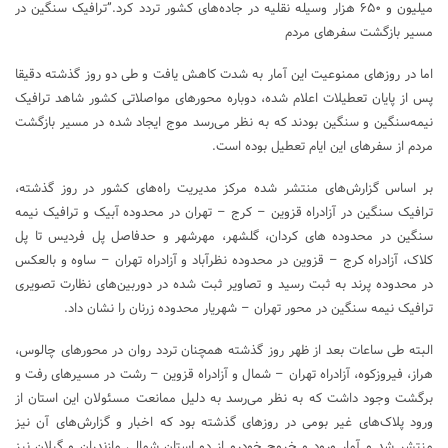
میلیون و ۶۵۰ هزار وسیله نقلیه در جاده‌های کشور تردد کرد.”ترافیک سنگین در
مسیر بازگشت سفرهای مردم
اما در روزهای ممنوعیت این آمار به شدت کاهش یافت و طی دو روز گذشته دقیقا
پس از پایان تعطیلات اعلام شده، دوباره محورهای مواصلاتی کشور شاهد ترافیک
نیمه‌سنگین و سنگین بودند که به نظر می‌رسد موج ایجاد شده در مسیر بازگشت
مردم از سفرهای این ایام تعطیل بوده است.
بر اساس گزارش‌های منتشر شده مرکز مدیریت راه‌های کشور در روز گذشته،
ترافیک سنگین در آزادراه قزوین – کرج – تهران در محدوده آبیک و ترافیک نیمه
سنگین در محدوده های کردان، گلشهر، مهرشهر و حدفاصل پل فردیس تا پل
کلاک، آزادراه کرج – قزوین در محدوده نظرآباد و آزادراه تهران – ساوه و بالعکس
در محدوده پرند به ثبت رسید و تصاویر ثبت شده در دوربین‌های نظارت تصویری
ترافیک نیمه سنگین در محور تهران – شهریار محدوده زرنان را نشان داد.
البته طی ساعات بعد از ظهر روز گذشته همچنان تردد روان در محورهای چالوس،
هراز، فیروزکوه، آزادراه تهران – شمال و آزادراه قزوین – رشت در مسیرهای رفت و
برگشت وجود داشت که به نظر می‌رسد به دلیل ممانعت مسئولان این استان از
ورود پلاک‌های غیر بومی در روزهای گذشته بود که اخبار و گزارش‌های آن نیز
منتشر شد و آمار ورود و خروج خودرو از دو استان شمالی مازندران و گیلان نیز