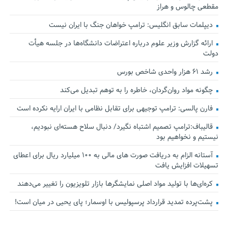
مقطعی چالوس و هراز
دیپلمات سابق انگلیس:‌ ترامپ خواهان جنگ با ایران نیست
ارائه گزارش وزیر علوم درباره اعتراضات دانشگاه‌ها در جلسه هیأت
دولت
رشد ۶۱ هزار واحدی شاخص بورس
چگونه مواد روان‌گردان، خاطره را به توهم تبدیل می‌کند
فارن پالسی: ترامپ توجیهی برای تقابل نظامی با ایران ارایه نکرده است
قالیباف:ترامپ تصمیم اشتباه نگیرد/ دنبال سلاح هسته‌ای نبودیم،
نیستیم و نخواهیم بود
آستانه الزام به دریافت صورت های مالی به ۱۰۰ میلیارد ریال برای اعطای
تسهیلات افزایش یافت
کره‌ای‌ها با تولید مواد اصلی نمایشگرها بازار تلویزیون را تغییر می‌دهند
پشت‌پرده تمدید قرارداد پرسپولیس با اوسمار؛ پای یحیی در میان است!