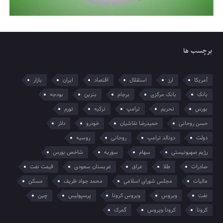
برچسب ها
آمریکا
ارز
استقلال
اقتصاد
ایران
بازار
بانک
بانک مرکزی
برجام
بنزین
بودجه
بورس
تحریم
ترامپ
ترکیه
تورم
حسن روحانی
حمیدرضا نقاشیان
خودرو
دلار
دولت
دونالد ترامپ
روحانی
روسیه
رژیم صهیونیستی
سهام
سوریه
شاخص بورس
صادرات
طلا
عراق
عربستان سعودی
قیمت نفت
مالیات
مجلس شورای اسلامی
محمد جواد ظریف
مسکن
نفت
ویروس
ویروس کرونا
پرسپولیس
چین
کرونا
کرونا ویروس
گمرک