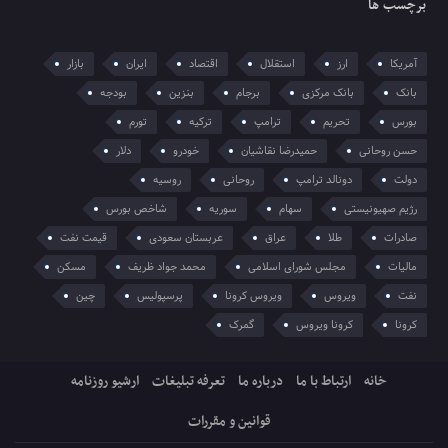
برچسب ها
آمریکا
ارز
استقلال
اقتصاد
ایران
بازار
بانک
بانک مرکزی
برجام
بنزین
بودجه
بورس
تحریم
ترامپ
ترکیه
تورم
حسن روحانی
حمیدرضا نقاشیان
خودرو
دلار
دولت
دونالد ترامپ
روحانی
روسیه
رژیم صهیونیستی
سهام
سوریه
شاخص بورس
صادرات
طلا
عراق
عربستان سعودی
قیمت نفت
مالیات
مجلس شورای اسلامی
محمد جواد ظریف
مسکن
نفت
ویروس
ویروس کرونا
پرسپولیس
چین
کرونا
کرونا ویروس
گمرک
خانه
ارتباط با ما
درباره ما
تعرفه تبلیغات
ارشیو روزنامه
قوانین و مقررات