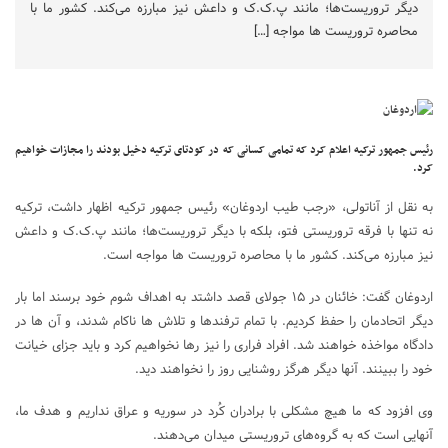
دیگر تروریست‌ها؛ مانند پ.ک.ک و داعش نیز مبارزه می‌کند. کشور ما با
محاصره تروریست ها مواجه […]
رئیس جمهور ترکیه اعلام کرد که تمامی کسانی که در کودتای ترکیه دخیل بودند را مجازات خواهیم
کرد.
به نقل از آناتولی، «رجب طیب اردوغان» رئیس جمهور ترکیه اظهار داشت، ترکیه
نه تنها با فرقه تروریستی فتو، بلکه با دیگر تروریست‌ها؛ مانند پ.ک.ک و داعش
نیز مبارزه می‌کند. کشور ما با محاصره تروریست ها مواجه است.
اردوغان گفت: خائنان در ۱۵ جولای قصد داشتد به اهداف شوم خود برسند اما بار
دیگر اتحادمان را حفظ کردیم. با تمام ترفندها و تلاش ها ناکام شدند، و آن ها در
دادگاه مواخذه خواهند شد. افراد فراری را نیز رها نخواهیم کرد و باید جزای خیانت
خود را ببینند. آنها دیگر هرگز روشنایی روز را نخواهند دید.
وی افزود که ما هیچ مشکلی با برادران کُرد در سوریه و عراق نداریم و هدف ما،
آنهایی است که به گروه‌های تروریستی میدان می‌دهند.