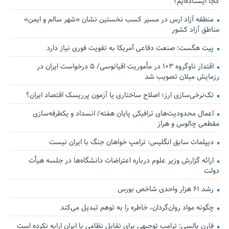
کجا ایستاده‌ایم؟
منطقه آزاد ارس در مسیر کسب نخستین نشان «شهر سالم و ایمن»
مناطق آزاد کشور
پیت هگست: صنعت دفاعی آمریکا به تقویت فوری نیاز دارد
اقتدار ناوگروه ۱۰۳ در مأموریت‌ اقیانوسی/ ۵ درخواست ایران در
رزمایش میلان تصویب شد
تک‌نرخی‌سازی ارز؛ اصلاح ساختاری یا آزمون پرریسک اقتصاد ایران؟
اعمال محدودیت‌های ترافیکی پایان هفته/ انسداد و یکطرفه‌سازی
مقطعی چالوس و هراز
دیپلمات سابق انگلیس:‌ ترامپ خواهان جنگ با ایران نیست
ارائه گزارش وزیر علوم درباره اعتراضات دانشگاه‌ها در جلسه هیأت
دولت
رشد ۶۱ هزار واحدی شاخص بورس
چگونه مواد روان‌گردان، خاطره را به توهم تبدیل می‌کند
فارن پالسی: ترامپ توجیهی برای تقابل نظامی با ایران ارایه نکرده است