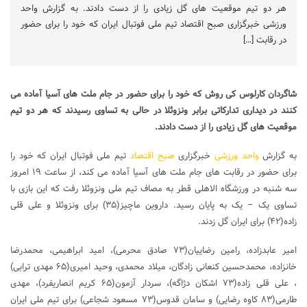
هر دو تیم موقعیت های گل زیادی را از دست دادند. به گزارش واحد
ورزشی خبرگزاری صبح اقتصاد تیم ملی فوتبال ایران که خود را برای حضور
در رقابت […]
شاگردان کارلوس کی روش که خود را برای حضور در جام ملت های آسیا آماده می
کنند در دیداری تدارکاتی برابر ونزوئلا در حالی به تساوی رسیدند که هر دو تیم
موقعیت های گل زیادی را از دست دادند.
به گزارش
واحد ورزشی
خبرگزاری
صبح اقتصاد
تیم ملی فوتبال ایران که خود را
برای حضور در رقابت های جام ملت های آسیا آماده می کند، از ساعت ۱۹ امروز
سه شنبه در ورزشگاه الاهلی قطر به مصاف تیم ملی ونزوئلا رفت که این بازی با
تساوی یک – یک به پایان رسید. داروین ماچیز(۳۵) برای ونزوئلا و علی قلی
زاده(۴۲) برای ایران گل زدند.
امیر عابدزاده، رامین رضاییان(۷۳ صادق محرمی)، امید ابراهیمی، محمدرضا
خانزاده، محمدحسین کنعانی زادگان، میلاد محمدی، وحید امیری(۶۵ مهدی ترابی)
، علی قلی زاده(۷۳ اشکان دژاگه)، سردار آزمون(۶۵ کریم انصاریفرد)، مهدی
طارمی(۸۳ کاوه رضایی) و سامان قدوس(۷۳ مسعود شجاعی) برای تیم ملی ایران