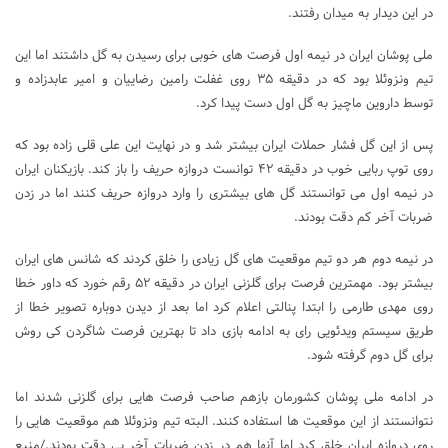
در این دیدار به میدان رفتند.
ملی پوشان ایران در نیمه اول فرصت های خوبی برای رسیدن به گل داشتند اما این
تیم ونزوئلا بود که در دقیقه ۳۵ روی غفلت رامین رضاییان و امیر عابدزاده و
توسط داروین ماچیز به گل اول دست پیدا کرد.
پس از این گل فشار حملات ایران بیشتر شد و در نهایت این علی قلی زاده بود که
روی توپ ربایی خوب در دقیقه ۴۲ توانست دروازه حریف را باز کند. بازیکنان ایران
در نیمه اول می توانستند گل های بیشتری را وارد دروازه حریف کنند اما در زدن
ضربات آخر کم دقت بودند.
در نیمه دوم هر دو تیم موقعیت های گل زیادی را خلق کردند که شانس های ایران
بیشتر بود. مهمترین فرصت برای گلزنی ایران در دقیقه ۵۲ رقم خورد که داور خطا
روی مهدی طارمی را ابتدا پنالتی اعلام کرد اما بعد از دیدن دوباره تصویر خطا از
طریق سیستم ویدئویی رای به ادامه بازی داد تا بهترین فرصت شاگردن کی روش
برای گل دوم گرفته شود.
در ادامه ملی پوشان کشورمان بازهم صاحب فرصت هایی برای گلزنی شدند اما
نتوانستند از این موقعیت ها استفاده کنند. البته تیم ونزوئلا هم موقعیت هایی را
روی دروازه ایران خلق کرد اما آنها هم در زدن ضربات آخر بی دقت بودند./منبع