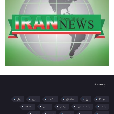
برچسب ها
آمریکا
ارز
استقلال
اقتصاد
ایران
بازار
بانک
بانک مرکزی
برجام
بنزین
بودجه
بورس
تحریم
ترامپ
ترکیه
تورم