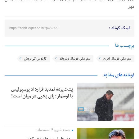
مهر
لینک کوتاه :
https://sobh-eqtesad.ir/?p=82721
برچسب ها
تیم ملی فوتبال ایران
تیم ملی فوتبال ونزوئلا
کارلوس کی روش
نوشته های مشابه
پشت‌پرده تمدید قرارداد پرسپولیس
با اوسمار؛ پای یحیی در میان است!
بسته خبری ۴ اسفندماه؛
مدیرعامل سپاهان: در کورس