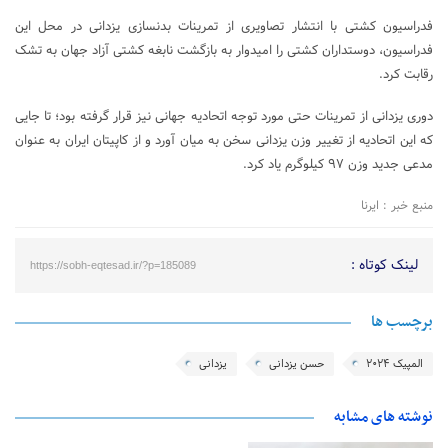
فدراسیون کشتی با انتشار تصاویری از تمرینات بدنسازی یزدانی در محل این
فدراسیون، دوستداران کشتی را امیدوار به بازگشت نابغه کشتی آزاد جهان به تشک
رقابت کرد.
دوری یزدانی از تمرینات حتی مورد توجه اتحادیه جهانی نیز قرار گرفته بود؛ تا جایی
که این اتحادیه از تغییر وزن یزدانی سخن به میان آورد و از کاپیتان ایران به عنوان
مدعی جدید وزن ۹۷ کیلوگرم یاد کرد.
منبع خبر : ایرنا
لینک کوتاه :
https://sobh-eqtesad.ir/?p=185089
برچسب ها
المپیک ۲۰۲۴
حسن یزدانی
یزدانی
نوشته های مشابه