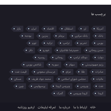
برچسب ها
آمریکا
ارز
استقلال
اقتصاد
ایران
بازار
بانک
بانک مرکزی
برجام
بنزین
بودجه
بورس
تحریم
ترامپ
ترکیه
تورم
حسن روحانی
حمیدرضا نقاشیان
خودرو
دلار
دولت
دونالد ترامپ
روحانی
روسیه
رژیم صهیونیستی
سهام
سوریه
شاخص بورس
صادرات
طلا
عراق
عربستان سعودی
قیمت نفت
مالیات
مجلس شورای اسلامی
محمد جواد ظریف
مسکن
نفت
ویروس
ویروس کرونا
پرسپولیس
چین
کرونا
کرونا ویروس
گمرک
خانه
ارتباط با ما
درباره ما
تعرفه تبلیغات
ارشیو روزنامه