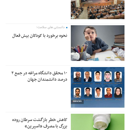
دانستنی های سلامت؛
نحوه برخورد با کودکان بیش فعال
۱۰ محقق دانشگاه مراغه در جمع ۲
درصد دانشمندان جهان
کاهش خطر بازگشت سرطان روده
بزرگ با مصرف «آسپرین»