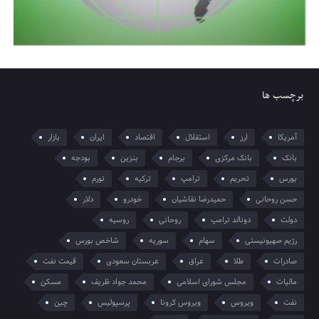
برچسب ها
آمریکا
ارز
استقلال
اقتصاد
ایران
بازار
بانک
بانک مرکزی
برجام
بنزین
بودجه
بورس
تحریم
ترامپ
ترکیه
تورم
حسن روحانی
حمیدرضا نقاشیان
خودرو
دلار
دولت
دونالد ترامپ
روحانی
روسیه
رژیم صهیونیستی
سهام
سوریه
شاخص بورس
صادرات
طلا
عراق
عربستان سعودی
قیمت نفت
مالیات
مجلس شورای اسلامی
محمد جواد ظریف
مسکن
نفت
ویروس
ویروس کرونا
پرسپولیس
چین