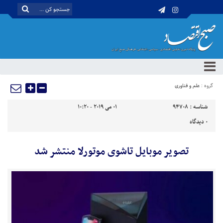
گروه :
علم و فناوری
شناسه :
94708
01 می 2019 - 10:20
0
دیدگاه
تصویر موبایل تاشوی موتورلا منتشر شد