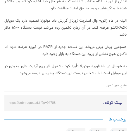
اندکی از این دستگاه منتشر شده است. به هر حال باید اشاره کرد تصاویر منتشر
شده با ویژگی‌های مربوط به حق امتیاز مطابقت دارد.
البته در ماه ژانویه وال استریت ژورنال گزارش داد موتورلا تصمیم دارد یک موبایل
RAZRتاشو عرضه کند. در آن زمان تخمین زده می‌شد قیمت دستگاه ۱۵۰۰ دلار
باشد.
همچنین پیش بینی می‌شد این نسخه جدید از RAZR در فوریه عرضه شود اما
تاکنون هیچ نشانی از ورود این دستگاه به بازار وجود دارد.
به هرحال در ماه فوریه موتورلا تأیید کرد مشغول کار روی آپدیت های جدیدی در
این موبایل است اما مشخص نیست این دستگاه چه زمان عرضه می‌شود.
منبع خبر : مهر
لینک کوتاه :
https://sobh-eqtesad.ir/?p=94708
برچسب ها