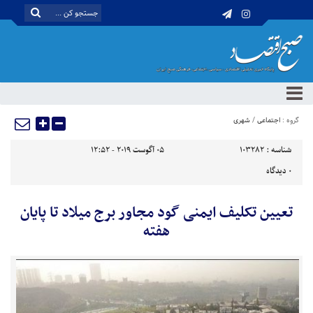
گروه :
اجتماعی
/
شهری
شناسه :
103282
05 آگوست 2019 - 12:52
0
دیدگاه
تعیین تکلیف ایمنی گود مجاور برج میلاد تا پایان
هفته