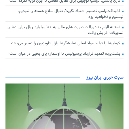
فارن پالسی: ترامپ توجیهی برای تقابل نظامی با ایران ارایه نکرده است
قالیباف:ترامپ تصمیم اشتباه نگیرد/ دنبال سلاح هسته‌ای نبودیم،
نیستیم و نخواهیم بود
آستانه الزام به دریافت صورت های مالی به ۱۰۰ میلیارد ریال برای اعطای
تسهیلات افزایش یافت
کره‌ای‌ها با تولید مواد اصلی نمایشگرها بازار تلویزیون را تغییر می‌دهند
پشت‌پرده تمدید قرارداد پرسپولیس با اوسمار؛ پای یحیی در میان است!
سایت خبری ایران نیوز