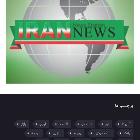
برچسب ها
آمریکا
ارز
استقلال
اقتصاد
ایران
بازار
بانک
بانک مرکزی
برجام
بنزین
بودجه