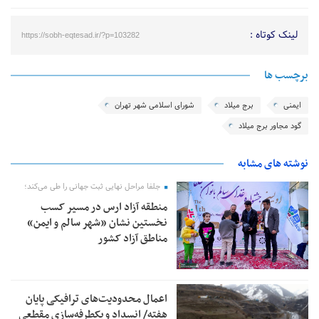
لینک کوتاه :
https://sobh-eqtesad.ir/?p=103282
برچسب ها
ایمنی
برج میلاد
شورای اسلامی شهر تهران
گود مجاور برج میلاد
نوشته های مشابه
جلفا مراحل نهایی ثبت جهانی را طی می‌کند؛
منطقه آزاد ارس در مسیر کسب
نخستین نشان «شهر سالم و ایمن»
مناطق آزاد کشور
اعمال محدودیت‌های ترافیکی پایان
هفته/ انسداد و یکطرفه‌سازی مقطعی