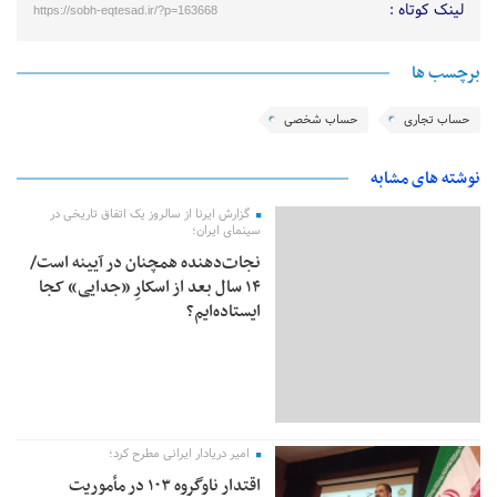
لینک کوتاه :
https://sobh-eqtesad.ir/?p=163668
برچسب ها
حساب تجاری
حساب شخصی
نوشته های مشابه
گزارش ایرنا از سالروز یک اتفاق تاریخی در
سینمای ایران؛
نجات‌دهنده‌ همچنان در آیینه است/
۱۴ سال بعد از اسکارِ «جدایی» کجا
ایستاده‌ایم؟
امیر دریادار ایرانی مطرح کرد؛
اقتدار ناوگروه ۱۰۳ در مأموریت‌