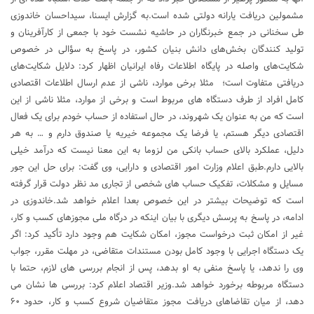
مشمولین دریافت یارانه دولتی شده است.به گزارش ایسنا، سیداحسان خاندوزی
طی سخنانی در جمع خبرنگاران در حاشیه نشست خود با جمعی از کارآفرینان و
تولید کنندگان بخش‌های دانش بنیان کشور، در پاسخ به سؤالی در خصوص
شکایت‌های واصله در پایگاه اطلاعات رفاه ایرانیان اظهار کرد: دلایل شکایت‌های
دریافتی متفاوت است؛ مثلا برخی موارد، ناشی از عدم ارسال اطلاعات اقتصادی
کامل افراد از طرف دستگاه های مربوط است و برخی از موارد، مثلا ناشی از این
است که من به عنوان یک شهروند، در حال استفاده از حساب خودم برای یک فعال
اقتصادی دیگر هستم، یا فرضا یک مجموعه خیریه یا صندوق دارم و … به هر
دلیل، عملکرد بالای حساب بانکی من لزوما به این معنا نیست که درآمد خیلی
بالایی دارم.طبق اعلام وزارت امور اقتصادی و دارایی، وی گفت: برای حل این جور
مسایل و مشکلات، تفکیک حساب های شخصی از تجاری مد نظر دولت قرار گرفته
است که توضیحات بیشتر در این خصوص بعدا اعلام خواهد شد.خاندوزی در
ادامه، در پاسخ به پرسش دیگری با بیان اینکه در درگاه ملی مجوزهای کسب و کار،
غیر از امکان ثبت درخواست مجوز، امکان شکایت هم وجود دارد تأکید کرد: اگر
یک دستگاه اجرایی با وجود کامل بودن مستندات متقاضی، در مهلت مقرر، جواب
وی را ندهد، یا پاسخ منفی به او بدهد، پس از انجام بررسی های لازم، حتما با
دستگاه مربوطه برخورد خواهد شد.وزیر اقتصاد اعلام کرد: بررسی ها نشان می
دهد، از میان تقاضاهای دریافت مجوز متقاضیان شروع کسب و کار، حدود ۶۰