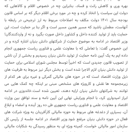
بهره وری و کاهش رانت و فساد، بنابراین چه در خصوص اقلام و کالاهایی که
دولت این سیاست را اتخاذ کرده و چه در مورد برخی اقلام دیگر که بر اساس قانون
بودجه سال ۱۴۰۱ دولت مکلف به اصلاحات مربوط به ارز ترجیحی در رابطه با
آنهاست، مطمئن باشید که مسیر همین مسیر است و اگر بنا بر حمایت است، این
حمایت باید از تولید کننده داخل و کشاورز داخل صورت بگیرد و نه از واردکنندگان!
وزیر اقتصاد در ادامه به موضوع حمایت از شرکتهای دانش بنیان اشاره کرده و در
این خصوص گفت: با تعاملی که با معاونت علمی و فناوری ریاست جمهوری انجام
داده ایم به یک آیین نامه حمایت از تولید دانش بنیان رسیدیم و بخشی از آن ناشی
از تصویب قانون جدیدی است که اخیراً توسط مجلس شورای اسلامی برای حمایت
از تولید دانش بنیان لازم الاجرا شده است و بخش دیگر نیز مربوط به ظرفیت های
ذیل وزارت اقتصاد است که در حوزه های مالیاتی گمرکی و غیره برای هر کدام از
زیرمجموعه ها نقش و کارویژه های مشخص مبنی بر اینکه چه کمک هایی می
توانند به شرکتهای دانش بنیان ارایه دهند، تعیین شده است.خاندوزی در ادامه
ابراز امیدواری کرد، با انجام ویرایش نهایی این آیین نامه و سند توافق بین وزارت
اقتصاد و معاونت علمی و فناوری ریاست جمهوری طی ده روز آینده و امضاء و ابلاغ
آن، بسیاری از دغدغه های مربوط به حوزه مالیاتی کارآفرینان به ویژه شرکت های
فعال در حوزه دانش بنیان مرتفع شود.وزیر اقتصاد در ادامه جلسه از رئیس کل
سازمان امور مالیاتی خواست، کمیته ویژه ای به منظور رسیدگی به شکایات مالیاتی