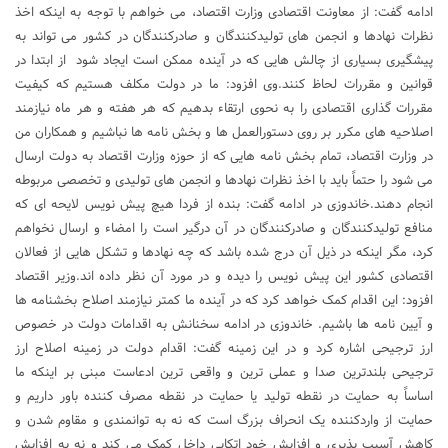
ادامه گفت: از معاونت اقتصادی وزارت اقتصاد، می خواهم با توجه به اینکه اخذ
نظرات نهادها و انجمن های تولیدکنندگان و صادرکنندگان در کشور می تواند به
پیشگیری بسیاری از چالش هایی که در آینده ممکن است ایجاد شود از ابتدا در
قوانین و مقررات لحاظ کنند.وی افزود: ما در دولت مکلف هستیم که کیفیت
مقررات گذاری اقتصادی را به نحوی ارتقاء بدهیم که هر هفته و هر ماه نیازمند
اصلاحیه های مکرر بر روی دستورالعمل ها و بخش نامه ها نباشیم و همکاران من
در وزارت اقتصاد، تمام بخش نامه هایی که از حوزه وزارت اقتصاد به دولت ارسال
می شود را حتماً باید با اخذ نظرات نهادها و انجمن های تولیدی و تخصصی مربوطه
انجام دهند.خاندوزی در ادامه گفت: بنده از فردا هیچ پیش نویس لایحه ای که
منافع تولیدکنندگان و صادرکنندگان در آن درگیر است را امضاء و ارسال نخواهم
کرد، مگر اینکه در ذیل آن درج شده باشد که چه نهادها و تشکل هایی از فعالان
اقتصادی کشور این پیش نویس را دیده و در مورد آن نظر داده اند.وزیر اقتصاد
افزود: این اقدام کمک خواهد کرد که در آینده ما کمتر نیازمند اصلاح بخشنامه ها
و آیین نامه ها باشیم. خاندوزی در ادامه سخنانش به اقدامات دولت در خصوص
ارز ترجیحی اشاره کرد و در این زمینه گفت: اقدام دولت در زمینه اصلاح ارز
ترجیحی بلندترین صدا و عملی ترین و واقعی ترین ادعاست مبنی بر اینکه ما
اساساً به حمایت در نقطه تولید یا حمایت در نقطه مصرف کننده باور داریم و
حمایت از واردکننده یک انحراف بزرگ است که نه به توانمندی و مقاوم شدن و
کاهش آسیب پذیری و افزایش خود اتکایی داخل کمک می کند و نه به افزایش