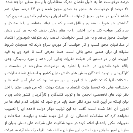
درصد درخواست ها به دلیل نقصان مدرک متقاضیان با پاسخ منفی مواجه شده؛
۲۰ درصد از درخواست ها منجر به صدور مجوز شده و در ۱۳ درصد موارد هم
شاهد تأخیر در صدور مجوز از طرف دستگاه اجرایی بوده ایم.خاندوزی تصریح کرد:
گذاشتن هر شرطِ سلیقه ای و قابل تفسیر که می تواند متقاضیان را با مشکل و
سردرگمی مواجه کند و این اختیار را به مقام دولتی بدهد که به هر کس دلش
خواست مجوز بدهد و به هر کسی نخواست، ندهد، باید متوقف شود.وزیر اقتصاد
از متقاضیان مجوز کسب و کار خواست اگر موردی سراغ دارند که همچنان شروط
سلیقه ای برای صدور مجوز باقی است، حتما معرفی کنند تا خود وی به قید
فوریت، آن را در دستور کار هیئت مقررات زدایی قرار دهد و مورد رسیدگی جدی
واقع شود.خاندوزی در ادامه با اشاره به موضوعات مطروحه در نشست با
کارآفرینان و تولید کنندگان بخش های دانش بنیان کشور و استماع نقطه نظرات و
مشکلات آنها گفت: تلاش ما از این پس این خواهد بود که تمام آیین نامه ها و
بخشنامه هایی که توسط وزارت اقتصاد به هیئت دولت ارائه می شود، حتما با اخذ
نظر نهاد های تخصصی، انجمن ها و تولید کنندگان و کارآفرینان کشور باشد.وی با
بیان اینکه در آیین نامه مورد نظر حتما باید درج شود که نظرات کدام نهاد ها در
تدوین آن اخذ شده است؛ گفت: به این ترتیب دیگر دولت قاعده ای را تصویب
نخواهد کرد که مشکلات احتمالی آن، از قبل دیده نشده و نیازمند اصلاحات و
تغییرات مکرر باشد.او اعلام کرد: در مورد شکایت های شرکت های دانش بنیان از
سازمان امور مالیاتی نیز، امشب این سازمان مکلف شد، ظرف یک ماه آینده، هیئت