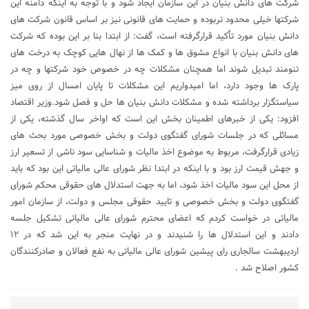
شرکت های دانش بنیان در این سازمان ایجاد شود و با توجه به اینکه دامنه این
شرکتها خیلی محدود تربوده و حمایت های قانونی نیز بر اساس قانون شرکت های
دانش بنیان مورد تأکید قرارگرفته است، گفت: از ابتدا بنا بر این بوده که شرکت
های دانش بنیان با انواع مشوق ها و کمک ها از نهال هایی کوچک به درخت های
تنومند تبدیل شوند اما همچنان مشکلات چه در خصوص خود شرکتها و چه در
پارک ها وجود دارد، اما امیدواریم این مشکلات تا پایان امسال از روی میز
سیاستگزار برداشته شده و مشکلات دانش بنیان ها حل و فصل شود.وزیر اقتصاد
افزود: یکی از خبرهای اطمینان بخش این است که اواخر سال گذشته، یکی از
مسائلی که در جلسات شورای گفتگوی دولت و بخش خصوصی مورد بحث های
زیادی قرارگرفت، مربوط به موضوع اخذ مالیات و شناسایی سود ناشی از تسعیر ارز
و جهش قیمت ارز بود و با اینکه در ابتدا نظر شورای عالی مالیاتی این بود که باید
از محل این سود مالیات اخذ شود، اما به جهت استدلال های حقوقی محکم شورای
گفتگوی دولت و بخش خصوصی و تایید حقوقی مجلس و دولت، از سازمان امور
مالیاتی در خواست کردم که اعضای محترم شورای عالی مالیاتی تشکیل جلسه
دادند و این استدلال ها را شنیدند و در نهایت منجر به این شد که در ۱۲
اردیبهشت سالجاری رای پیشین شورای عالی مالیاتی به نفع فعالان و صادرکنندگان
کشور اصلاح شد .