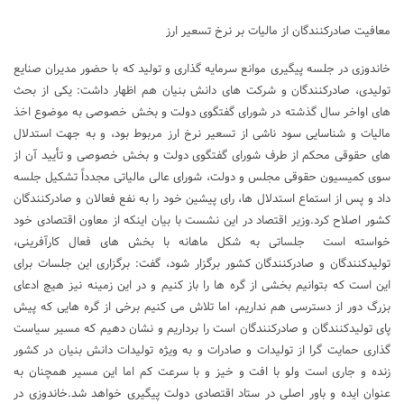
معافیت صادرکنندگان از مالیات بر نرخ تسعیر ارز
خاندوزی در جلسه پیگیری موانع سرمایه گذاری و تولید که با حضور مدیران صنایع
تولیدی، صادرکنندگان و شرکت های دانش بنیان هم اظهار داشت: یکی از بحث
های اواخر سال گذشته در شورای گفتگوی دولت و بخش خصوصی به موضوع اخذ
مالیات و شناسایی سود ناشی از تسعیر نرخ ارز مربوط بود، و به جهت استدلال
های حقوقی محکم از طرف شورای گفتگوی دولت و بخش خصوصی و تأیید آن از
سوی کمیسیون حقوقی مجلس و دولت، شورای عالی مالیاتی مجدداً تشکیل جلسه
داد و پس از استماع استدلال ها، رای پیشین خود را به نفع فعالان و صادرکنندگان
کشور اصلاح کرد.وزیر اقتصاد در این نشست با بیان اینکه از معاون اقتصادی خود
خواسته است جلساتی به شکل ماهانه با بخش های فعال کارآفرینی،
تولیدکنندگان و صادرکنندگان کشور برگزار شود، گفت: برگزاری این جلسات برای
این است که بتوانیم بخشی از گره ها را باز کنیم و در این زمینه نیز هیچ ادعای
بزرگ دور از دسترسی هم نداریم، اما تلاش می کنیم برخی از گره هایی که پیش
پای تولیدکنندگان و صادرکنندگان است را برداریم و نشان دهیم که مسیر سیاست
گذاری حمایت گرا از تولیدات و صادرات و به ویژه تولیدات دانش بنیان در کشور
زنده و جاری است ولو با افت و خیز و با سرعت کم اما این مسیر همچنان به
عنوان ایده و باور اصلی در ستاد اقتصادی دولت پیگیری خواهد شد.خاندوزی در