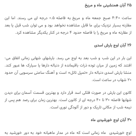
۲۵ آبان همنشینی ماه و مریخ
ساعت ۴:۴۰ صبح جمعه ماه و مریخ به فاصله ۰.۵ درجه ای می­ رسند. اما این
مقارنه بسیار نزدیک برای ما قابل مشاهده نخواهد بود و می­ توان شب قبل یا بعد
از مقارنه ماه و مریخ را با فاصله حدود ۴ درجه در کنار یکدیگر مشاهده کرد.
۲۶ آبان اوج بارش اسدی
این بار در این شب و شب بعد به اوج می ­رسد. بارشهای شهابی زمانی اتفاق می­
افتند که زمین از میان توده ذرات باقیمانده از دنباله ­دارها یا سیارک ها عبور کند.
منشا بارش اسدی دنباله­ دار «تمپل­ تاتل» است و آهنگ ساعتی سرسویی آن حدود
۲۰ شهاب در ساعت است.
کانون این بارش در صورت فلکی اسد قرار دارد و بهترین قسمت آسمان برای دیدن
شهابها فاصله ۳۰ تا ۴۰ درجه ­ای از کانون است. بهترین زمان برای رصد هم پس از
نیمه شب از مکانی تاریک و دور از آلودگی نوری است.
۳۰ آبان اوج خورشیدی ماه
اوج خورشیدی ماه زمانی است که ماه در مدار ماهیانه خود به دور خورشید به