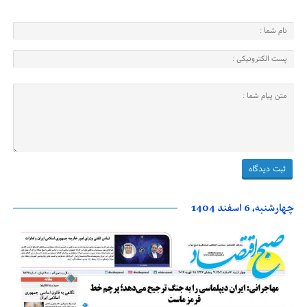
چهارشنبه، 6 اسفند 1404