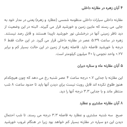
۴ آبان زهره در مقارنه داخلی
مقارنه داخلی سیارات داخلی منظومه شمسی (عطارد و زهره) یعنی در مدار خود به
جایی می رسند که مابین زمین و خورشید قرار می گیرند. البته در این وضعیت از
دید ناظر زمینی آنها در درخشش نور خورشید ناپیدا هستند و قابل رصد نیستند.
زهره در ساعت ۵:۳۹ عصر در مقارنه داخلی قرار می ­گیرد. در این حالت فقط ۶
درجه با خورشید فاصله دارد. فاصله زهره از زمین در این حالت بسیار کم و برابر
۰.۲۷ واحد نجومی یا ۴۰ میلیون کیلومتر است.
۵ آبان مقارنه ماه و ستاره دبران
این مقارنه با جدایی ۰.۷ درجه ساعت ۴ عصر شنبه رخ می­ دهد که چون هیچکدام
هنوز طلوع نکرده ­اند قابل رویت نیست برای دیدن آنها باید تا حدود ساعت ۸ شب
منتظر ماند و با جدایی ۳.۳ درجه آنها را دید.
۸ آبان مقارنه مشتری و عطارد
صبح سه شنبه مشتری و عطارد به فاصله ۳.۳ درجه می­ رسند. تا شب احتمال
دیدن این دو سیاره در مقارنه بسیار کم خواهد بود زیرا در هنگام غروب خورشید