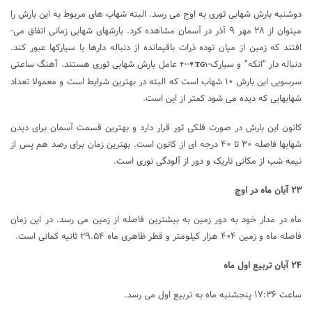
دوشنبه بارش شهابی ثوری به اوج می ­رسد. البته شهاب های مربوط به این بارش را
می­توان از ۲۸ مهر ۹ آذر در آسمان مشاهده کرد. بارشهای شهابی زمانی اتفاق می­
افتند که زمین از میان توده ذرات باقیمانده از دنباله­ دارها یا سیارکها عبور کند.
دنباله دار “انکه” و سیارک
عامل بارش شهابی ثوری هستند. آهنگ ساعتی
۲۰۰۴ TG۱۰
سرسویی این بارش ۱۰ شهاب است که البته در بهترین شرایط است و معمولا تعداد
شهابهایی که دیده می ­شود کمتر از این است.
کانون این بارش در صورت فلکی ثور قرار دارد و بهترین قسمت آسمان برای دیدن
شهابها فاصله ۳۰ تا ۴۰ درجه ­ای از کانون است. بهترین زمان برای رصد هم پس از
نیمه شب از مکانی تاریک و دور از آلودگی نوری است.
۲۳ آبان ماه در اوج
ماه در مدار خود به دور زمین به بیشترین فاصله از زمین می­ رسد. در این زمان
فاصله ماه و زمین ۴۰۴ هزار کیلومتر و قطر ظاهری ماه ۲۹.۵۴ ثانیه کمانی است.
۲۴ آبان تربیع اول ماه
ساعت ۱۷:۳۶ پنجشنبه ماه به تربیع اول می­ رسد.