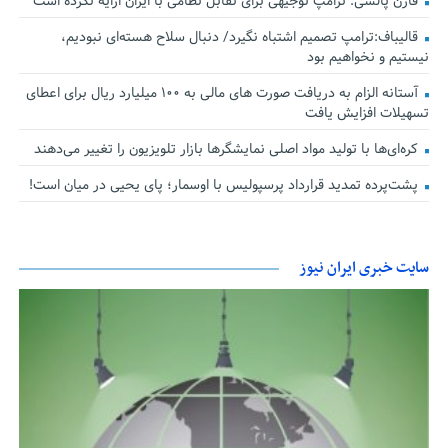
فارن پالسی: ترامپ توجیهی برای تقابل نظامی با ایران ارایه نکرده است
قالیباف:ترامپ تصمیم اشتباه نگیرد/ دنبال سلاح هسته‌ای نبودیم،
نیستیم و نخواهیم بود
آستانه الزام به دریافت صورت های مالی به ۱۰۰ میلیارد ریال برای اعطای
تسهیلات افزایش یافت
کره‌ای‌ها با تولید مواد اصلی نمایشگرها بازار تلویزیون را تغییر می‌دهند
پشت‌پرده تمدید قرارداد پرسپولیس با اوسمار؛ پای یحیی در میان است!
سایت خبری ایران نیوز