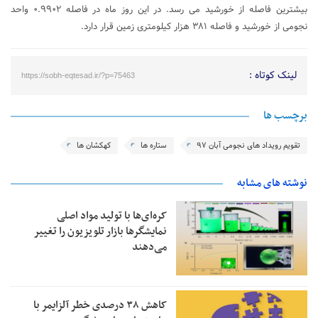
بیشترین فاصله از خورشید می­ رسد. در این روز ماه در فاصله ۰.۹۹۰۲ واحد
نجومی از خورشید و فاصله ۳۸۱ هزار کیلومتری زمین قرار دارد.
لینک کوتاه :
https://sobh-eqtesad.ir/?p=75463
برچسب ها
تقویم رویداد های نجومی آبان ۹۷
ستاره ها
کهکشان ها
نوشته های مشابه
کره‌ای‌ها با تولید مواد اصلی
نمایشگرها بازار تلویزیون را تغییر
می‌دهند
کاهش ۳۸ درصدی خطر آلزایمر با