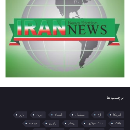
برچسب ها
آمریکا
ارز
استقلال
اقتصاد
ایران
بازار
بانک
بانک مرکزی
برجام
بنزین
بودجه