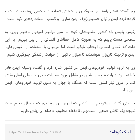
وی گفت‌: نقش راه‌ها در جلوگیری از کاهش تصادفات برکسی پوشیده نیست و
لازمه تردد ایمن زائران حسینی(ع) ، ایمن سازی و کسب استاندارد‌های لازم است.
رئیس پلیس راه کشور خاطرنشان کرد: ما نمی توانیم امیدوار باشیم روزی به
سطحی دست یابیم که به صورت کامل خطاهای انسانی را از بین ببریم به این
علت که خطای انسانی اجتناب ناپذیر است اما می‌توان با استفاده از خودروهای
ایمن و تربیت کاربران هوشمند، تا میزان بالایی از حوادث رانندگی جلوگیری کنیم.
وی به لزوم تولید خودروهای ایمن در کشور اشاره کرد و گفت: وسیله ایمن قادر
خواهد بود از راننده و سر نشین در مقابل ورود صدمات جدی جسمانی ایفای نقش
کند و امروز نیاز کشور است که همگام با جهان به سوی تولید خودروهای ایمن
سوق یابد.
حسینی گفت: می‌توانیم ادعا کنیم که امروز این رویدادی که درحال انجام است
نتیجه یک تلاش جمعی است،ولی تا نقطه مطلوب فاصله ای زیادی داریم.
لینک کوتاه :
https://sobh-eqtesad.ir/?p=108104