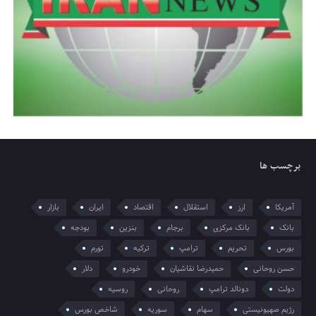
برچسب ها
آمریکا
ارز
استقلال
اقتصاد
ایران
بازار
بانک
بانک مرکزی
برجام
بنزین
بودجه
بورس
تحریم
ترامپ
ترکیه
تورم
حسن روحانی
حمیدرضا نقاشیان
خودرو
دلار
دولت
دونالد ترامپ
روحانی
روسیه
رژیم صهیونیستی
سهام
سوریه
شاخص بورس