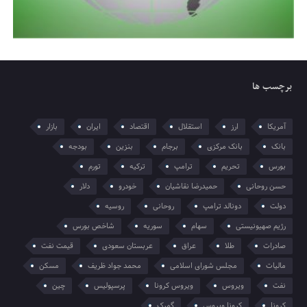
برچسب ها
آمریکا
ارز
استقلال
اقتصاد
ایران
بازار
بانک
بانک مرکزی
برجام
بنزین
بودجه
بورس
تحریم
ترامپ
ترکیه
تورم
حسن روحانی
حمیدرضا نقاشیان
خودرو
دلار
دولت
دونالد ترامپ
روحانی
روسیه
رژیم صهیونیستی
سهام
سوریه
شاخص بورس
صادرات
طلا
عراق
عربستان سعودی
قیمت نفت
مالیات
مجلس شورای اسلامی
محمد جواد ظریف
مسکن
نفت
ویروس
ویروس کرونا
پرسپولیس
چین
کرونا
کرونا ویروس
گمرک