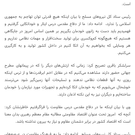
است.
رئیس ستاد کل نیروهای مسلح با بیان اینکه هیچ قدرتی توان تهاجم به جمهوری
اسلامی را ندارد، ادامه داد: ما از دفاع مقدس درس ایثار و خوداتکایی گرفتیم و
فهمیدیم باید دست به زانوی خودمان بگیریم بر همین اساس امروز در جایگاهی
هستیم که هیچ‌گونه کم‌وکسری برای تولید سخت‌افزار و مهمات نظامی نداریم و
هر وسایلی که بخواهیم به آن اتکا کنیم در داخل کشور تولید و به کارگیری
می‌کنیم.
سرلشکر باقری تصریح کرد: زمانی که ارتش‌های دیگر را که در پیمانهای مطرح
جهانی حضور دارند مشاهده می‌کنیم که در مقابل اخم ابرقدرت‌ها و از ترس اینکه
روزی به آنها قطعات نظامی ندهند و تسلیحات آنها زمین‌گیر شود می‌ترسند
خوشحال می‌شویم که به خودمان اتکا کرده‌ایم و تجهیزات مورد نیازمان را خودمان
ساخته‌ایم و دیگران نیز به این نکته اذعان دارند.
وی با بیان اینکه ما در دفاع مقدس درس مقاومت را فراگرفتیم خاطرنشان کرد:
آنچه که امروز تحت عنوان اقتصاد مقاومتی مطالبه مقام معظم رهبری بدان معنا
است که اقتصاد کشور در برابر دشمنان مقاوم و نیاز به بیرون نداشته باشد.
رئیس ستاد کل نیروهای مسلح ادامه داد: ما به فرهنگ مقاومت در عرصه‌های