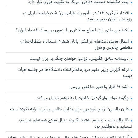
پیت هگست: صنعت دفاعی آمریکا به تقویت فوری نیاز دارد
اقتدار ناوگروه ۱۰۳ در مأموریت‌ اقیانوسی/ ۵ درخواست ایران در
رزمایش میلان تصویب شد
تک‌نرخی‌سازی ارز؛ اصلاح ساختاری یا آزمون پرریسک اقتصاد ایران؟
اعمال محدودیت‌های ترافیکی پایان هفته/ انسداد و یکطرفه‌سازی
مقطعی چالوس و هراز
دیپلمات سابق انگلیس:‌ ترامپ خواهان جنگ با ایران نیست
ارائه گزارش وزیر علوم درباره اعتراضات دانشگاه‌ها در جلسه هیأت
دولت
رشد ۶۱ هزار واحدی شاخص بورس
چگونه مواد روان‌گردان، خاطره را به توهم تبدیل می‌کند
فارن پالسی: ترامپ توجیهی برای تقابل نظامی با ایران ارایه نکرده است
قالیباف:ترامپ تصمیم اشتباه نگیرد/ دنبال سلاح هسته‌ای نبودیم،
نیستیم و نخواهیم بود
آستانه الزام به دریافت صورت های مالی به ۱۰۰ میلیارد ریال برای اعطای