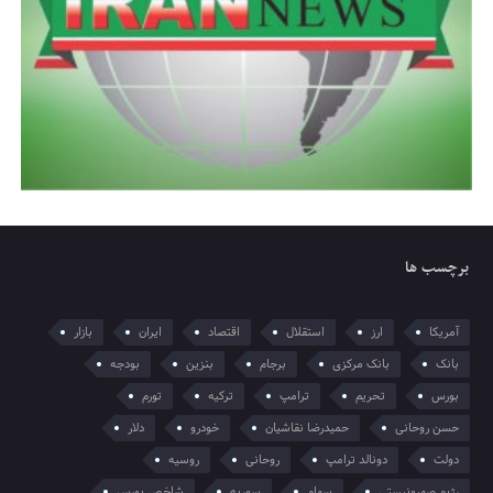
برچسب ها
آمریکا
ارز
استقلال
اقتصاد
ایران
بازار
بانک
بانک مرکزی
برجام
بنزین
بودجه
بورس
تحریم
ترامپ
ترکیه
تورم
حسن روحانی
حمیدرضا نقاشیان
خودرو
دلار
دولت
دونالد ترامپ
روحانی
روسیه
رژیم صهیونیستی
سهام
سوریه
شاخص بورس