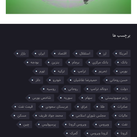
برچسب ها
آمریکا
ارز
استقلال
اقتصاد
ایران
بازار
بانک
بانک مرکزی
برجام
بنزین
بودجه
بورس
تحریم
ترامپ
ترکیه
تورم
حسن روحانی
حمیدرضا نقاشیان
خودرو
دلار
دولت
دونالد ترامپ
روحانی
روسیه
رژیم صهیونیستی
سهام
سوریه
شاخص بورس
صادرات
طلا
عراق
عربستان سعودی
قیمت نفت
مالیات
مجلس شورای اسلامی
محمد جواد ظریف
مسکن
نفت
ویروس
ویروس کرونا
پرسپولیس
چین
کرونا
کرونا ویروس
گمرک