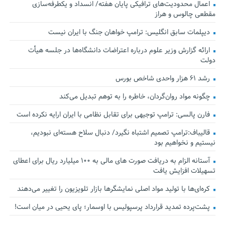
اعمال محدودیت‌های ترافیکی پایان هفته/ انسداد و یکطرفه‌سازی
مقطعی چالوس و هراز
دیپلمات سابق انگلیس:‌ ترامپ خواهان جنگ با ایران نیست
ارائه گزارش وزیر علوم درباره اعتراضات دانشگاه‌ها در جلسه هیأت
دولت
رشد ۶۱ هزار واحدی شاخص بورس
چگونه مواد روان‌گردان، خاطره را به توهم تبدیل می‌کند
فارن پالسی: ترامپ توجیهی برای تقابل نظامی با ایران ارایه نکرده است
قالیباف:ترامپ تصمیم اشتباه نگیرد/ دنبال سلاح هسته‌ای نبودیم،
نیستیم و نخواهیم بود
آستانه الزام به دریافت صورت های مالی به ۱۰۰ میلیارد ریال برای اعطای
تسهیلات افزایش یافت
کره‌ای‌ها با تولید مواد اصلی نمایشگرها بازار تلویزیون را تغییر می‌دهند
پشت‌پرده تمدید قرارداد پرسپولیس با اوسمار؛ پای یحیی در میان است!