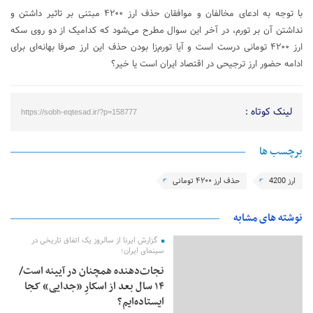
با توجه به ادعای مخالفان و موافقان حذف ارز ۴۲۰۰ مبتنی بر تاثیر داشتن و
نداشتن آن بر تورم، در آخر این سوال مطرح می‌شود که کدامیک از دو روی سکه
ارز ۴۲۰۰ تومانی درست است و آیا تورم‌زا بودن حذف این ارز صرفا بهانه‌ای برای
ادامه حضور ارز ترجیحی در اقتصاد ایران است یا خیر؟
لینک کوتاه :
https://sobh-eqtesad.ir/?p=158777
برچسب ها
ارز 4200
حذف ارز ۴۲۰۰ تومانی
نوشته های مشابه
گزارش ایرنا از سالروز یک اتفاق تاریخی در
سینمای ایران؛
نجات‌دهنده‌ همچنان در آیینه است/
۱۴ سال بعد از اسکارِ «جدایی» کجا
ایستاده‌ایم؟