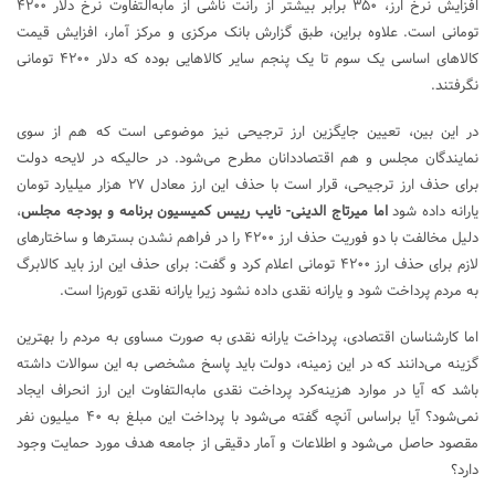
افزایش نرخ ارز، ۳۵۰ برابر بیشتر از رانت ناشی از مابه‌التفاوت نرخ دلار ۴۲۰۰
تومانی است. علاوه براین، طبق گزارش بانک مرکزی و مرکز آمار، افزایش قیمت
کالاهای اساسی یک سوم تا یک پنجم سایر کالاهایی بوده که دلار ۴۲۰۰ تومانی
نگرفتند.
در این بین، تعیین جایگزین ارز ترجیحی نیز موضوعی است که هم از سوی
نمایندگان مجلس و هم اقتصاددانان مطرح می‌شود. در حالیکه در لایحه دولت
برای حذف ارز ترجیحی، قرار است با حذف این ارز معادل ۲۷ هزار میلیارد تومان
یارانه داده شود
اما میرتاج الدینی- نایب رییس کمیسیون برنامه و بودجه مجلس
،
دلیل مخالفت با دو فوریت حذف ارز ۴۲۰۰ را در فراهم نشدن بسترها و ساختارهای
لازم برای حذف ارز ۴۲۰۰ تومانی اعلام کرد و گفت: برای حذف این ارز باید کالابرگ
به مردم پرداخت شود و یارانه نقدی داده نشود زیرا یارانه نقدی تورم‌زا است.
اما کارشناسان اقتصادی، پرداخت یارانه نقدی به صورت مساوی به مردم را بهترین
گزینه می‌دانند که در این زمینه، دولت باید پاسخ مشخصی به این سوالات داشته
باشد که آیا در موارد هزینه‌کرد پرداخت نقدی مابه‌التفاوت این ارز انحراف ایجاد
نمی‌شود؟ آیا براساس آنچه گفته می‌شود با پرداخت این مبلغ به ۴۰ میلیون نفر
مقصود حاصل می‌شود و اطلاعات و آمار دقیقی از جامعه هدف مورد حمایت وجود
دارد؟