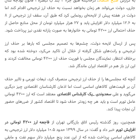
به گزارش
صبح اقتصاد
، درحالیکه طبق جزء ۳ بند ب تبصره ۱ قانون بودجه سال
جاری، دولت می‌تواند هر زمان بخواهد نسبت به حذف ارز ترجیحی اقدام کند اما
دولت در هفته پیش از لایحه‌ای رونمایی کرد که طبق آن، سقف ارز ترجیحی از ۸
به ۱۲.۶ میلیارد دلار افزایش یابد و ۲۷ هزار میلیارد تومان از محل منابع حاصل از
حذف احتمالی ارز ۴۲۰۰ تومانی به خانوارها به صورت یارانه نقدی نیز پرداخت شود.
پس از ارسال لایحه دولت، چشم‌ها به تصمیم مجلسی که بارها بر حذف ارز
ترجیحی و رانت‌های شکل گرفته از خلال آن تاکید می‌کرد، دوخته شده بود که
برخلاف انتظار، نمایندگان مجلس با فوریت حذف ارز ۴۲۰۰ تومانی مخالفت کردند و
این ارز باز هم در اقتصاد ایران ماندگار شد.
آنچه که مجلسی‌ها را از حذف ارز ترجیحی منصرف کرد، تبعات تورمی و تاثیر حذف
آن بر قیمت‌های کالاهای اساسی است اما اذعان کارشناسان اقتصادی چیز دیگری
می‌گوید و علی
سعدوندی
_یک کارشناس اقتصادی
معتقد است که ارز ۴۲۰۰ تومانی
عامل تورم است و باید هر چه زودتر حذف شود تا اقتصاد کشور از ضررهای حضور
آن نجات پیدا کند.
همچنین، روز گذشته رئیس اتاق بازرگانی تهران از
فاجعه ارز ۴۲۰۰ تومانی در
افزایش تورم
خبر داد و گفت: در سال ۱۳۹۹ حدود ۱۰.۵ میلیارد دلار ارز ترجیحی به
کالاهای اساسی پرداخت شده که از این عدد پنج میلیارد دلار سهم نفت و مابقی