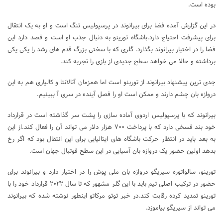
بوده است.
در این گزارش آمده فضا برای بیرانوند در پرسپولیس تنگ است و او به یک انتقال
برای پیشرفت احتیاج دارد.باشگاه تورینو به دنبال جذب او است و قصد دارد این
فضا را در اختیار بیرانوند بگذارد. گلری که با سختی بزرگ قدم های رشد را یکی یکی
برداشته و حالا می خواهد سطح جدیدی از بازی را تجربه کند.
جدی ترین پیشنهاد بیرانوند از تورینو است اما همزمان آتالانتا و کالیاری هم به این
دروازه بان چشم دارند و ممکن است او را فصل آینده در سری آ ببینیم.
بیرانوند که با پرسپولیس اردوی آماده سازی را پشت سر گذاشته است در قرارداد
خود بند فسخی دارد که با پرداخت ۷۰۰ هزار دلار می تواند آن را فعال کند.از این
به بعد باید در انتظار حرکت باشگاه های ایتالیایی برای این انتقال بود که اگر رخ
بدهد اولین حضور یک دروازه بان آسیایی در این سطح فوتبال جهان است.
تورینو، سالواتوره سیریگو دروازه بان ملی پوش را در اختیار دارد و بیرانوند برای
حضور در ترکیب اصلی تیم باید با این گلر مشهور که تا سال ۲۰۲۲ قرارداد خود را با
تورینو تمدید کرده رقابت کند.در خبر توتو مرکاتو اینطور نوشته شده که بیرانوند
می تواند از سیریگو بیاموزد.