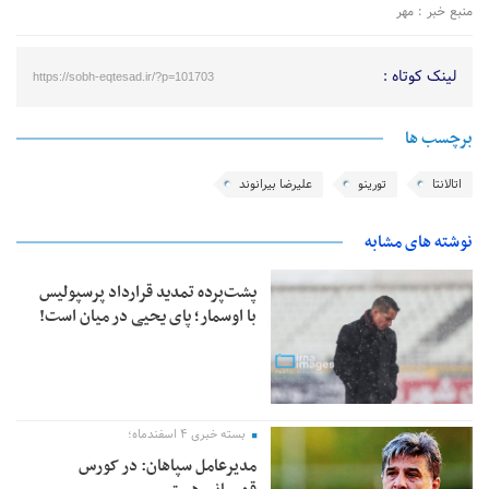
منبع خبر : مهر
لینک کوتاه :
https://sobh-eqtesad.ir/?p=101703
برچسب ها
اتالانتا
تورینو
علیرضا بیرانوند
نوشته های مشابه
پشت‌پرده تمدید قرارداد پرسپولیس
با اوسمار؛ پای یحیی در میان است!
بسته خبری ۴ اسفندماه؛
مدیرعامل سپاهان: در کورس