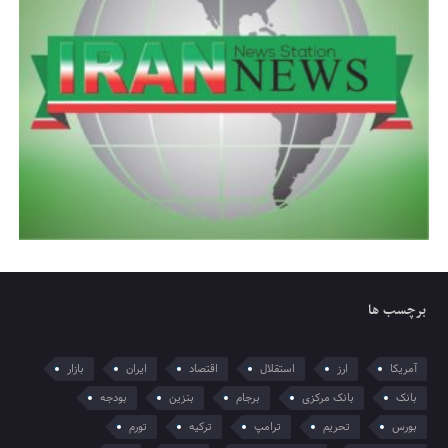
برچسب ها
آمریکا
ارز
استقلال
اقتصاد
ایران
بازار
بانک
بانک مرکزی
برجام
بنزین
بودجه
بورس
تحریم
ترامپ
ترکیه
تورم