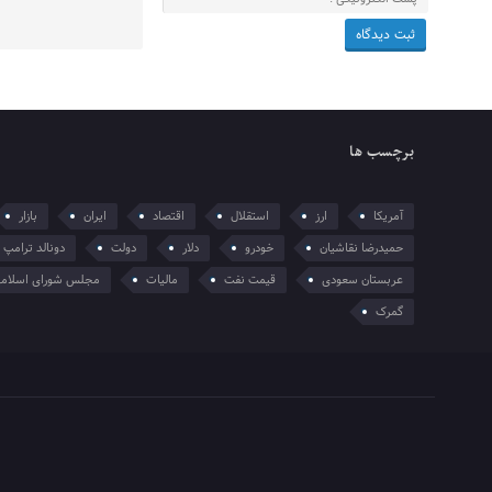
برچسب ها
آمریکا
ارز
استقلال
اقتصاد
ایران
بازار
حمیدرضا نقاشیان
خودرو
دلار
دولت
دونالد ترامپ
عربستان سعودی
قیمت نفت
مالیات
مجلس شورای اسلام
گمرک