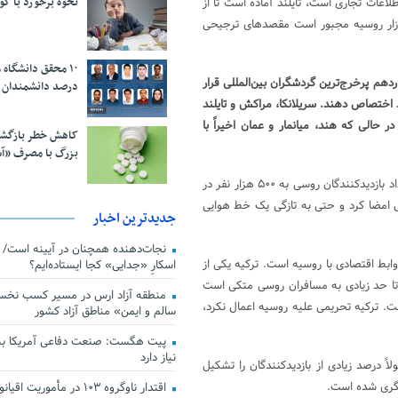
نحوه برخورد با ک
رکت «GlobalData» که ارائه‌دهنده اطلاعات تجاری است، تایلند آماده است تا از
 بازار روسیه مجبور است مقصدهای ترجیحی
د حدود ۱۱.۴ میلیارد دلار در سال ۲۰۲۱ در رتبه چهاردهم پرخرج‌ترین گردشگران بین‌المللی قرار
درصد دانشمندان 
 اختصاص دهند. سریلانکا، مراکش و تایلند
 حالی که هند، میانمار و عمان اخیراً با
کاهش خطر بازگش
بزرگ با مصرف «آ
تنها چند روز پس از امضای قرارداد توسعه گردشگری کوبا با هدف افزایش تعداد بازدیدکنندگان روسی به ۵۰۰ هزار نفر در
بل امضا کرد و حتی به تازگی یک خط هوایی
جدیدترین اخبار
بط اقتصادی با روسیه است. ترکیه یکی از
اسکارِ «جدایی» کجا ایستاده‌ایم؟
ا حد زیادی به مسافران روسی متکی است
منطقه آزاد ارس در مسیر کسب نخس
ت. ترکیه تحریمی علیه روسیه اعمال نکرد،
سالم و ایمن» مناطق آزاد کشور
پیت هگست: صنعت دفاعی آمریکا به
نیاز دارد
ً درصد زیادی از بازدیدکنندگان را تشکیل
دشگری شده است.