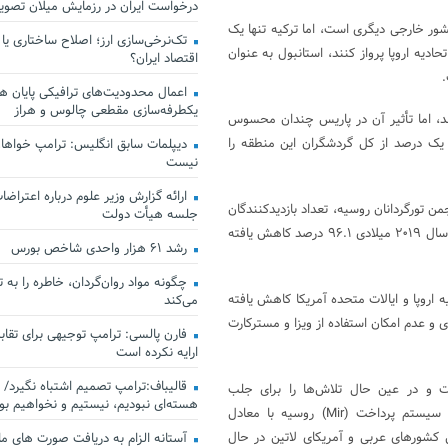
درخواست ایران در رزمایش میلان تصو
ند که بیش از هر کشور خارجی دیگری است، اما ترکیه تنها یک
تک‌نرخی‌سازی ارز؛ اصلاح ساختاری یا
دیه اروپا پرواز کنند، استانبول به عنوان
اقتصاد ایران؟
.
اعمال محدودیت‌های ترافیکی پایان هف
یکطرفه‌سازی مقطعی چالوس و هراز
نند، اما تأثیر آن در پاریس چندان محسوس
یک درصد از کل گردشگران این منطقه را
دیپلمات سابق انگلیس:‌ ترامپ خواهان
نیست
ارائه گزارش وزیر علوم درباره اعتراضات
 تورگردانان روسیه، تعداد بازدیدکنندگان
جلسه هیأت دولت
خارجی از روسیه در سال ۲۰۲۲ در مقایسه با ارقام قبل از همه‌گیری کووید در سال ۲۰۱۹ میلادی ۹۶.۱ درصد کاهش یافته
رشد ۶۱ هزار واحدی شاخص بورس
چگونه مواد روان‌گردان، خاطره را به 
ه اروپا و ایالات متحده آمریکا کاهش یافته
می‌کند
و عدم امکان استفاده از ویزا و مسترکارت
فارن پالسی: ترامپ توجیهی برای تقابل
ارایه نکرده است
قالیباف:ترامپ تصمیم اشتباه نگیرد/ 
 و در عین حال تلاش‌ها را برای جلب
هسته‌ای نبودیم، نیستیم و نخواهیم بو
بازدیدکنندگان بین‌المللی افزایش می‌دهد. برنامه‌هایی برای هماهنگ کردن سیستم پرداخت (Mir) روسیه با معادل
 از برخی کشورهای عربی و آمریکای لاتین در حال