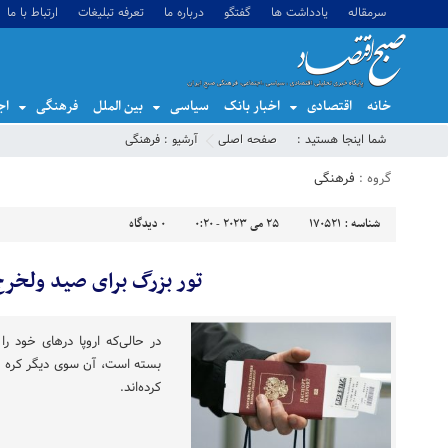
سرمقاله
یادداشت ها
گفتگو
درباره ما
تعرفه تبلیغات
ارتباط با ما
خانه
اقتصادی
اخبار بانک
سیاسی
بین الملل
فرهنگی
اج
شما اینجا هستید :
صفحه اصلی
آرشیو :
فرهنگی
گروه :
فرهنگی
شناسه :
170521
25 می 2023 - 0:20
0
دیدگاه
تور بزرگ برای صید ولخرج‌
در حالی‌که اروپا درهای خود ر
بسته است، آن سوی دیگر کره زم
کرده‌اند.