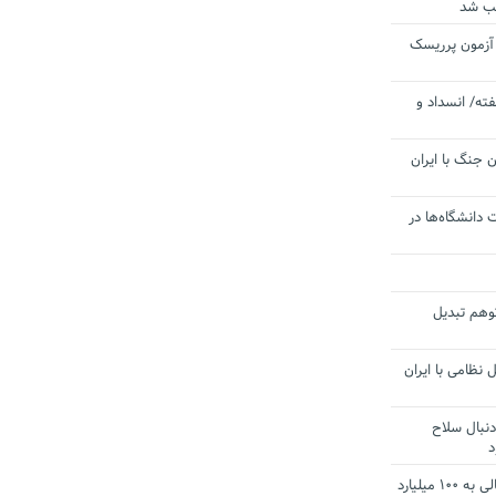
یب شد
 آزمون پرریسک
ته/ انسداد و
 جنگ با ایران
 دانشگاه‌ها در
توهم تبدیل
 نظامی با ایران
دنبال سلاح
د
آستانه الزام به دریافت صورت های مالی به ۱۰۰ میلیارد