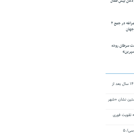
ودکان بیش فعال
۱۰ محقق دانشگاه مراغه در جمع ۲
جهان
ت سرطان روده
سپرین»
نجات‌دهنده‌ همچنان در آیینه است/ ۱۴ سال بعد از
تین نشان «شهر
 تقویت فوری
اقتدار ناوگروه ۱۰۳ در مأموریت‌ اقیانوسی/ ۵