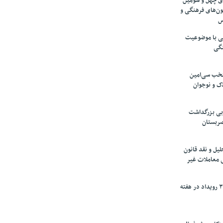
های چهل و سومین
ون‌های فرهنگی و
س
لمی با موضوعیت
نگی
تخب سی‌امین
ک و نوجوان
بی بزرگداشت
صربستان
یل و نقد قانون
ی معاملات غیر
برگزاری بیش از ۳۰۰ رویداد در هفته