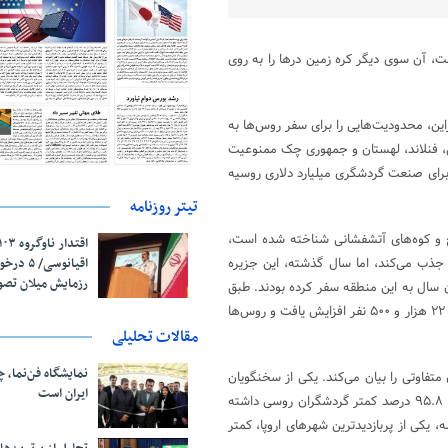
ت، آن سوی دیگر کره زمین درها را به روی
حمله روسیه به اوکراین، محدودیت‌هایی را برای سفر روس‌ها به
نی، فنلاند، لهستان و جمهوری چک ممنوعیت
ن برای صنعت گردشگری میلیارد دلاری روسیه
تیتر روزنامه
ج و کوه‌های آتشفشانی شناخته شده است،
اقیانوسی/
جذب می‌کند، اما سال گذشته، این جزیره
رزمایش میلان تص
سافران بود و حدود ۵۸ هزار روس تا پایان سال به این منطقه سفر کرده بودند. طبق
داده‌های دولت اندونزی، تنها در ژانویه ۲۰۲۳، تعداد بازدیدکنندگان از روسیه به ۲۲ هزار و ۵۰۰ نفر افزایش یافت و روس‌ها
مقالات تحلیلی
نمایشگاه فن‌نما، 
متفاوتی را بیان می‌کند. یکی از سخنگویان
ایران است
هیأت گردشگری پاریس گفت: در سال ۲۰۲۲، پاریس در مقایسه با سال ۲۰۱۹، ۹۵.۸ درصد کمتر گردشگران روسی داشته
 روس‌ها به پایتخت فرانسه، یکی از پربازدیدترین شهرهای اروپا، کمتر