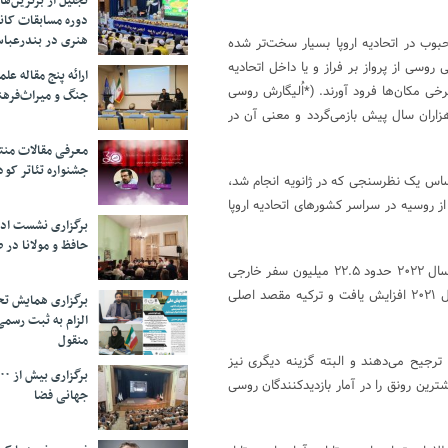
تجلیل از بر‌ترین‌
دوره مسابقات کان
هنری در بندرعبا
۲۰، سفر روس‌ها به مقاصد محبوب در اتحادیه اروپا بسیار سخت‌تر شده
وسی از پرواز بر فراز و یا داخل اتحادیه
ارائه پنج مقاله ع
رخی مکان‌ها فرود آورند. (*اُلیگارش روسی
جنگ و میراث‌فره
اران سال پیش بازمی‌گردد و معنی آن در
معرفی مقالات من
جشنواره تئاتر کود
ساس یک نظرسنجی که در ژانویه انجام شد،
ز روسیه در سراسر کشورهای اتحادیه اروپا
برگزاری نشست اد
حافظ و مولانا در 
با این حال، میلیون‌ها روس همچنان به خارج از کشورشان سفر می‌کنند. در سال ۲۰۲۲ حدود ۲۲.۵ میلیون سفر خارجی
توسط گردشگران روسی انجام شد که در مقایسه با ۱۹.۲ میلیون سفر در سال ۲۰۲۱ افزایش یافت و ترکیه مقصد اصلی
برگزاری همایش تحل
الزام به ثبت رسم
منقول
رجیح می‌دهند و البته گزینه دیگری نیز
شترین رونق را در آمار بازدیدکنندگان روسی
جهانی فضا