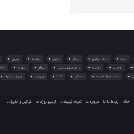
بانک
بانک مرکزی
برجام
بنزین
بودجه
بورس
روحانی
روسیه
رژیم صهیونیستی
سهام
سوریه
شاخ
ی
محمد جواد ظریف
مسکن
نفت
ویروس
ویروس کرونا
خانه
ارتباط با ما
درباره ما
تعرفه تبلیغات
ارشیو روزنامه
قوانین و مقررات