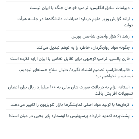
دیپلمات سابق انگلیس:‌ ترامپ خواهان جنگ با ایران نیست
ارائه گزارش وزیر علوم درباره اعتراضات دانشگاه‌ها در جلسه هیأت
دولت
رشد ۶۱ هزار واحدی شاخص بورس
چگونه مواد روان‌گردان، خاطره را به توهم تبدیل می‌کند
فارن پالسی: ترامپ توجیهی برای تقابل نظامی با ایران ارایه نکرده است
قالیباف:ترامپ تصمیم اشتباه نگیرد/ دنبال سلاح هسته‌ای نبودیم،
نیستیم و نخواهیم بود
آستانه الزام به دریافت صورت های مالی به ۱۰۰ میلیارد ریال برای اعطای
تسهیلات افزایش یافت
کره‌ای‌ها با تولید مواد اصلی نمایشگرها بازار تلویزیون را تغییر می‌دهند
پشت‌پرده تمدید قرارداد پرسپولیس با اوسمار؛ پای یحیی در میان است!