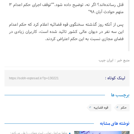
قتل رسانده‌اند؟ اگر نه، توضیح داده شود.””توقف اجرای حکم اعدام ۳
متهم حوادث آبان ۹۸”
پس از آنکه روز گذشته سخنگوی قوه قضائیه اعلام کرد که حکم اعدام
این سه نفر در دیوان عالی کشور تائید شده است، کاربران زیادی در
فضای مجازی نسبت به این حکم اعتراض کردند.
منبع خبر : ایران جیب
لینک کوتاه :
https://sobh-eqtesad.ir/?p=130221
برچسب ها
حکم
قوه قضاييه
نوشته های مشابه
جلفا مراحل نهایی ثبت جهانی را طی می‌کند؛