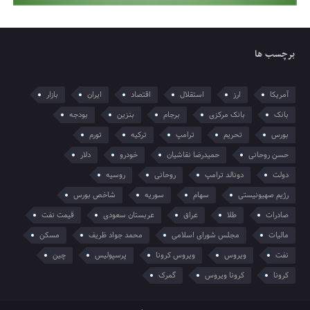
برچسب ها
آمریکا
ارز
استقلال
اقتصاد
ایران
بازار
بانک
بانک مرکزی
برجام
بنزین
بودجه
بورس
تحریم
ترامپ
ترکیه
تورم
حسن روحانی
حمیدرضا نقاشیان
خودرو
دلار
دولت
دونالد ترامپ
روحانی
روسیه
رژیم صهیونیستی
سهام
سوریه
شاخص بورس
صادرات
طلا
عراق
عربستان سعودی
قیمت نفت
مالیات
مجلس شورای اسلامی
محمد جواد ظریف
مسکن
نفت
ویروس
ویروس کرونا
پرسپولیس
چین
کرونا
کرونا ویروس
گمرک