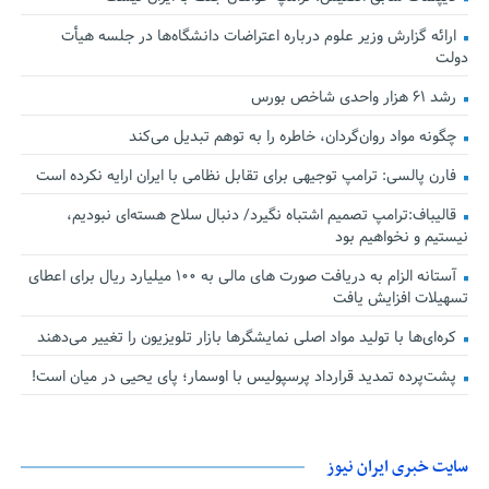
ارائه گزارش وزیر علوم درباره اعتراضات دانشگاه‌ها در جلسه هیأت
دولت
رشد ۶۱ هزار واحدی شاخص بورس
چگونه مواد روان‌گردان، خاطره را به توهم تبدیل می‌کند
فارن پالسی: ترامپ توجیهی برای تقابل نظامی با ایران ارایه نکرده است
قالیباف:ترامپ تصمیم اشتباه نگیرد/ دنبال سلاح هسته‌ای نبودیم،
نیستیم و نخواهیم بود
آستانه الزام به دریافت صورت های مالی به ۱۰۰ میلیارد ریال برای اعطای
تسهیلات افزایش یافت
کره‌ای‌ها با تولید مواد اصلی نمایشگرها بازار تلویزیون را تغییر می‌دهند
پشت‌پرده تمدید قرارداد پرسپولیس با اوسمار؛ پای یحیی در میان است!
سایت خبری ایران نیوز