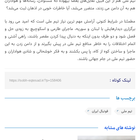
تیم ملی هم از این قبیل تقابل‌های بعضا بیهوده که مسئولان، رسانه‌ها و هواداران
هم به آن دامن می زدند، متضرر می‌شد، آیا خاطرات خوبی در اذهان ثبت می‌شد؟
مطمئنا در شرایط کنونی آرامش مهم ترین نیاز تیم ملی است که امید می رود با
برگزاری دیدارهایش با لبنان و سوریه، ماجرای طارمی و اسکوچیچ به زودی حل و
فصل شود و دو طرف بدون اینکه به دنبال پیدا کردن مقصر باشند، راهی آشتی و
اتمام اختلافات را به خاطر منافع تیم ملی در پیش بگیرند و از دامن زدن به این
ماجرا و ساختن کوه از کاه، پا پس بکشند و به فکر خوشحالی و شادی هواداران و
حضور تیم ملی در جام جهانی باشند.
لینک کوتاه :
https://sobh-eqtesad.ir/?p=158406
برچسب ها
تیم ملی
فوتبال ایران
نوشته های مشابه