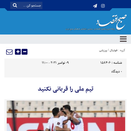
گروه :
فوتبال
/
ورزشی
شناسه :
158406
09 نوامبر 2021 - 11:00
0
دیدگاه
تیم ملی را قربانی نکنید