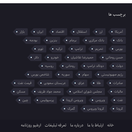
برچسب ها
آمریکا
ارز
استقلال
اقتصاد
ایران
بازار
بانک
بانک مرکزی
برجام
بنزین
بودجه
بورس
تحریم
ترامپ
ترکیه
تورم
حسن روحانی
حمیدرضا نقاشیان
خودرو
دلار
دولت
دونالد ترامپ
روحانی
روسیه
رژیم صهیونیستی
سهام
سوریه
شاخص بورس
صادرات
طلا
عراق
عربستان سعودی
قیمت نفت
مالیات
مجلس شورای اسلامی
محمد جواد ظریف
مسکن
نفت
ویروس
ویروس کرونا
پرسپولیس
چین
کرونا
کرونا ویروس
گمرک
خانه
ارتباط با ما
درباره ما
تعرفه تبلیغات
ارشیو روزنامه