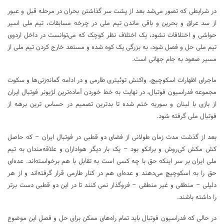
در شرایطی که تصور می‌شد بعد از پشت سر گذاشتن بحران در مرحله قبل و عبور
از سد عراق و بحرین و باقی ماندن تیم ملی در چرخه مسابقات، تیم ملی اسیر
حواشی و اختلافات نشود، یک اختلاف نظر کوچک که می‌توانست در داخل اردوی
تیم ملی حل و فصل شود، به بزرگی یک کوه شده و مستعد خارج کردن تیم ملی از
مسیر صعود به جام جهانی است.
ماجرای اظهارات اسکوچیچ، واکنش توئیتری طارمی و در ادامه گمانه‌زنی‌ها و سکوت
مجموعه فدراسیون فوتبال، در نهایت به خط خوردن آماده‌ترین لژیونر فوتبال ایران
از بازی با لبنان و سوریه ختم شده تا بدترین تصمیم در حساس ترین برهه از
فوتبال ملی گرفته شود.
بعد از گذشت مدت زمان طولانی از فضای دو قطبی در فوتبال ایران – که حاصل
کش مکش کی‌روش و برانکو بود – یک بار دیگر هواداران و علاقه‌مندان به تیم
ملی ایران بر سر اینکه حق با چه کسی است به تقابل با هم برخواسته‌اند. عده‌ای
حق را به اسکوچیچ می‌دهند و عده‌ای هم در کنار طارمی قرار گرفته‌اند و از هر
دلیلی – منطقی و غیر منطقی – فروگذار نمی کنند تا در این دو قطبی دست برتر
را داشته باشند.
در حالی که فدراسیون فوتبال باید تمام راه‌های ممکن برای حل و فصل این موضوع