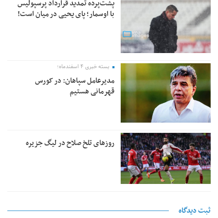
پشت‌پرده تمدید قرارداد پرسپولیس
با اوسمار؛ پای یحیی در میان است!
بسته خبری ۴ اسفندماه؛
مدیرعامل سپاهان: در کورس
قهرمانی هستیم
روزهای تلخ صلاح در لیگ جزیره
ثبت دیدگاه