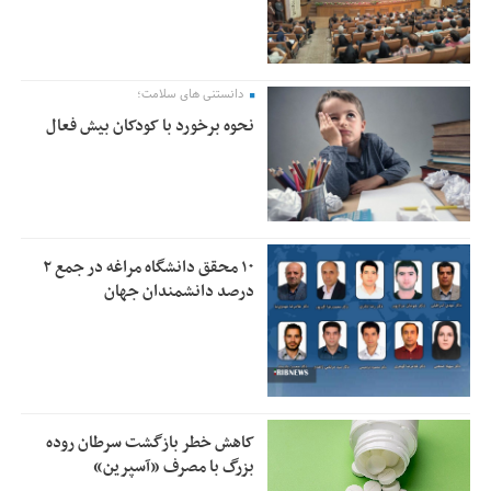
دانستنی های سلامت؛
نحوه برخورد با کودکان بیش فعال
۱۰ محقق دانشگاه مراغه در جمع ۲
درصد دانشمندان جهان
کاهش خطر بازگشت سرطان روده
بزرگ با مصرف «آسپرین»