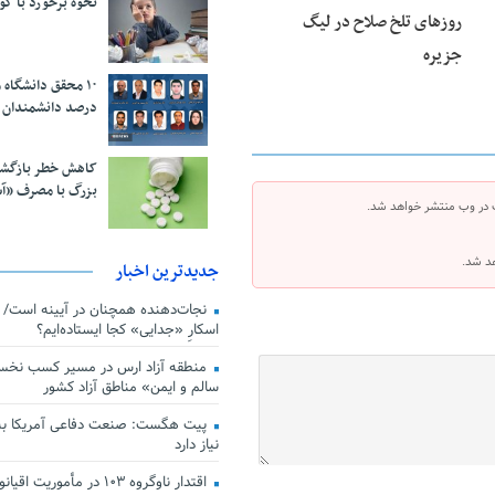
نحوه برخورد با ک
روزهای تلخ صلاح در لیگ
جزیره
درصد دانشمندان 
کاهش خطر بازگش
بزرگ با مصرف «آ
 در وب منتشر خواهد شد.
هد شد.
جدیدترین اخبار
اسکارِ «جدایی» کجا ایستاده‌ایم؟
منطقه آزاد ارس در مسیر کسب نخس
سالم و ایمن» مناطق آزاد کشور
پیت هگست: صنعت دفاعی آمریکا به
نیاز دارد