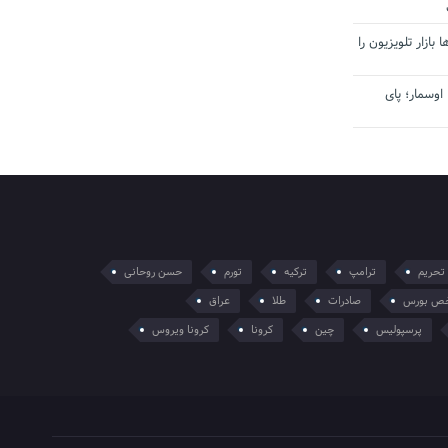
بازار تلویزیون را
اوسمار؛ پای
تحریم
ترامپ
ترکیه
تورم
حسن روحانی
ص بورس
صادرات
طلا
عراق
پرسپولیس
چین
کرونا
کرونا ویروس