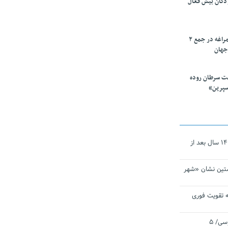
ودکان بیش فعال
۱۰ محقق دانشگاه مراغه در جمع ۲
جهان
ت سرطان روده
سپرین»
نجات‌دهنده‌ همچنان در آیینه است/ ۱۴ سال بعد از
تین نشان «شهر
 تقویت فوری
اقتدار ناوگروه ۱۰۳ در مأموریت‌ اقیانوسی/ ۵