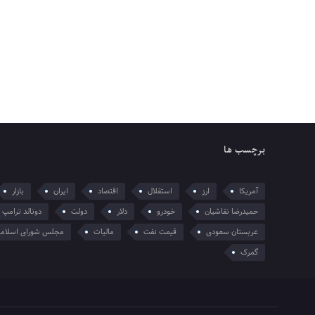
برچسب ها
آمریکا
ارز
استقلال
اقتصاد
ایران
بازار
حمیدرضا نقاشیان
خودرو
دلار
دولت
دونالد ترامپ
عربستان سعودی
قیمت نفت
مالیات
مجلس شورای اسلام
گمرک