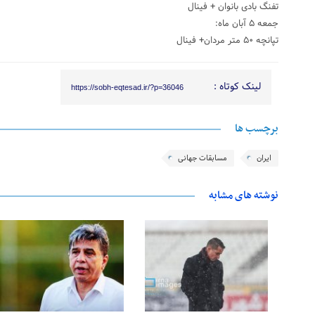
تفنگ بادی بانوان + فینال
جمعه ۵ آبان ماه:
تپانچه ۵۰ متر مردان+ فینال
لینک کوتاه :
https://sobh-eqtesad.ir/?p=36046
برچسب ها
ایران
مسابقات جهانی
نوشته های مشابه
25 فوریه 2026
24 فوریه 2026