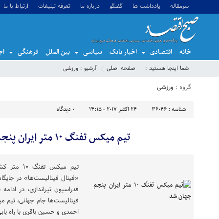
سرمقاله
یادداشت ها
گفتگو
درباره ما
تعرفه تبلیغات
ارتباط با ما
خانه
اقتصادی
اخبار بانک
سیاسی
بین الملل
فرهنگی
اج
شما اینجا هستید :
صفحه اصلی
آرشیو :
ورزشی
گروه :
ورزشی
شناسه :
36046
24 اکتبر 2017 - 14:15
0
دیدگاه
تیم میکس تفنگ ۱۰ متر ایران پنجم جهان شد
تیم میکس تف
«فینال فینالیست‌ها» در جایگاه
فدراسیون تیراندازی، در ادامه 
فینالیست‌ها جام جهانی، تیم م
احمدی و حسین باقری با راه یابی