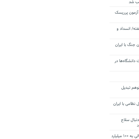
یب شد
 آزمون پرریسک
ته/ انسداد و
 جنگ با ایران
 دانشگاه‌ها در
توهم تبدیل
 نظامی با ایران
دنبال سلاح
د
آستانه الزام به دریافت صورت های مالی به ۱۰۰ میلیارد