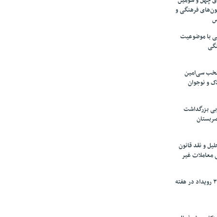
های چهل و سومین
ون‌های فرهنگی و
س
لمی با موضوعیت
نگی
تخب سی‌امین
ک و نوجوان
بی بزرگداشت
صربستان
یل و نقد قانون
ی معاملات غیر
برگزاری بیش از ۳۰۰ رویداد در هفته