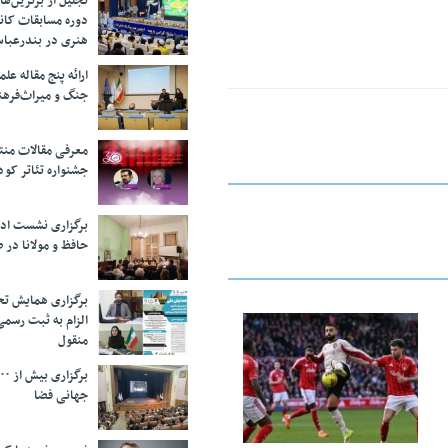
تجلیل از بر‌ترین‌
دوره مسابقات کان
هنری در بندرعبا
ارائه پنج مقاله ع
جنگ و میراث‌فره
معرفی مقالات من
جشنواره تئاتر کود
برگزاری نشست اد
حافظ و مولانا در 
برگزاری همایش تحل
الزام به ثبت رسم
منقول
23 فوریه 2026
جهانی فضا