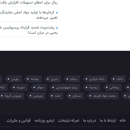
ریال برای اعطای تسهیلات افزایش یافت
کره‌ای‌ها با تولید مواد اصلی نمایشگرها 
تغییر می‌دهند
پشت‌پرده تمدید قرارداد پرسپولیس با 
یحیی در میان است!
بانک
بانک مرکزی
برجام
بنزین
بودجه
بورس
روحانی
روسیه
رژیم صهیونیستی
سهام
سوریه
شاخ
ی
محمد جواد ظریف
مسکن
نفت
ویروس
ویروس کرونا
خانه
ارتباط با ما
درباره ما
تعرفه تبلیغات
ارشیو روزنامه
قوانین و مقررات