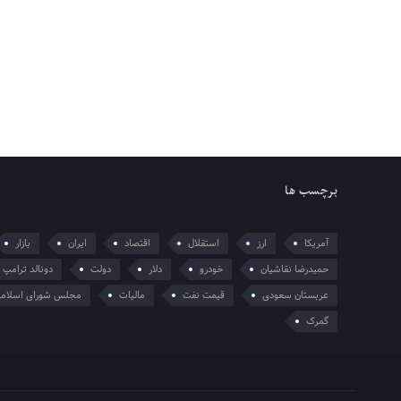
برچسب ها
آمریکا
ارز
استقلال
اقتصاد
ایران
بازار
حمیدرضا نقاشیان
خودرو
دلار
دولت
دونالد ترامپ
عربستان سعودی
قیمت نفت
مالیات
مجلس شورای اسلام
گمرک