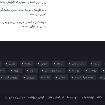
ریال برای اعطای تسهیلات افزایش یافت
کره‌ای‌ها با تولید مواد اصلی نمایشگرها 
تغییر می‌دهند
پشت‌پرده تمدید قرارداد پرسپولیس با 
یحیی در میان است!
بانک
بانک مرکزی
برجام
بنزین
بودجه
بورس
روحانی
روسیه
رژیم صهیونیستی
سهام
سوریه
شاخ
ی
محمد جواد ظریف
مسکن
نفت
ویروس
ویروس کرونا
خانه
ارتباط با ما
درباره ما
تعرفه تبلیغات
ارشیو روزنامه
قوانین و مقررات