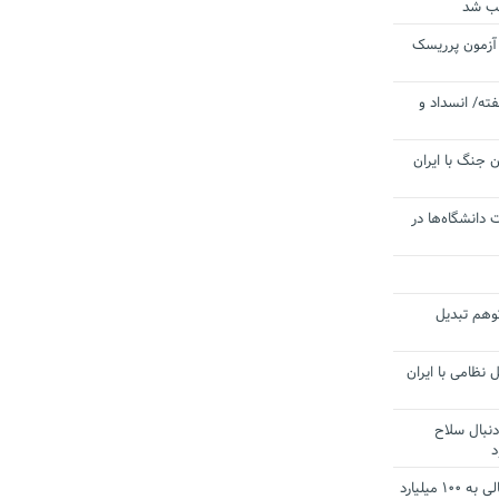
یب شد
 آزمون پرریسک
ته/ انسداد و
 جنگ با ایران
 دانشگاه‌ها در
توهم تبدیل
 نظامی با ایران
دنبال سلاح
د
آستانه الزام به دریافت صورت های مالی به ۱۰۰ میلیارد