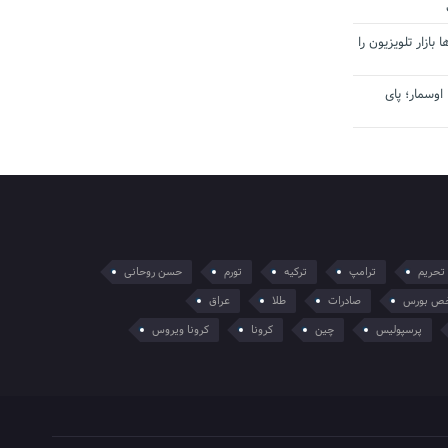
بازار تلویزیون را
اوسمار؛ پای
تحریم
ترامپ
ترکیه
تورم
حسن روحانی
ص بورس
صادرات
طلا
عراق
پرسپولیس
چین
کرونا
کرونا ویروس