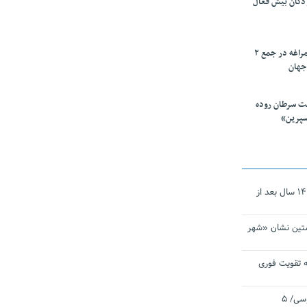
ودکان بیش فعال
۱۰ محقق دانشگاه مراغه در جمع ۲
جهان
ت سرطان روده
سپرین»
نجات‌دهنده‌ همچنان در آیینه است/ ۱۴ سال بعد از
تین نشان «شهر
 تقویت فوری
اقتدار ناوگروه ۱۰۳ در مأموریت‌ اقیانوسی/ ۵