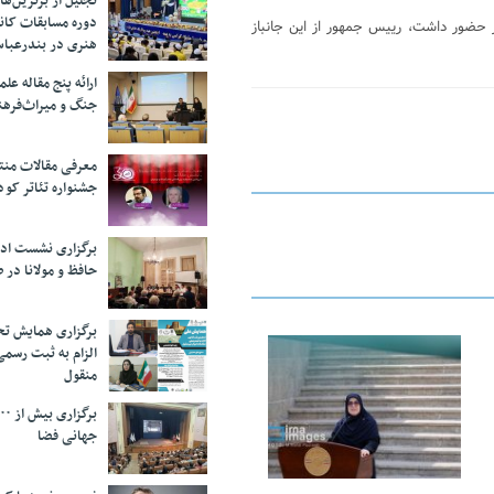
تجلیل از بر‌ترین‌
دوره مسابقات کان
 حضور داشت، رییس جمهور از این جانباز
هنری در بندرعبا
ارائه پنج مقاله ع
جنگ و میراث‌فره
معرفی مقالات من
جشنواره تئاتر کود
برگزاری نشست اد
حافظ و مولانا در 
برگزاری همایش تحل
الزام به ثبت رسم
25 فوریه 2026
منقول
جهانی فضا