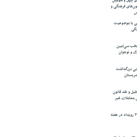
های چهل و سومین
ون‌های فرهنگی و
س
لمی با موضوعیت
نگی
تخب سی‌امین
ک و نوجوان
بی بزرگداشت
صربستان
یل و نقد قانون
ی معاملات غیر
برگزاری بیش از ۳۰۰ رویداد در هفته