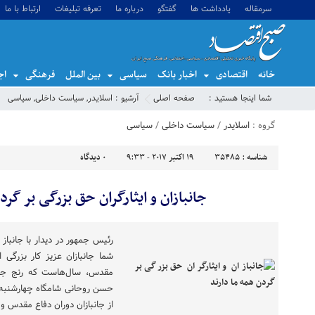
سرمقاله
یادداشت ها
گفتگو
درباره ما
تعرفه تبلیغات
ارتباط با ما
خانه
اقتصادی
اخبار بانک
سیاسی
بین الملل
فرهنگی
اج
شما اینجا هستید :
صفحه اصلی
آرشیو :
اسلایدر
,
سیاست داخلی
,
سیاسی
گروه :
اسلایدر
/
سیاست داخلی
/
سیاسی
شناسه :
35485
19 اکتبر 2017 - 9:33
0
دیدگاه
جانبازان و ایثارگران حق بزرگی بر گرد
رئیس جمهور در دیدار با جانباز
شما جانبازان عزیز کار بزرگی 
مقدس، سال‌هاست که رنج جانب
حسن روحانی شامگاه چهارشنبه د
از جانبازان دوران دفاع مقدس و 