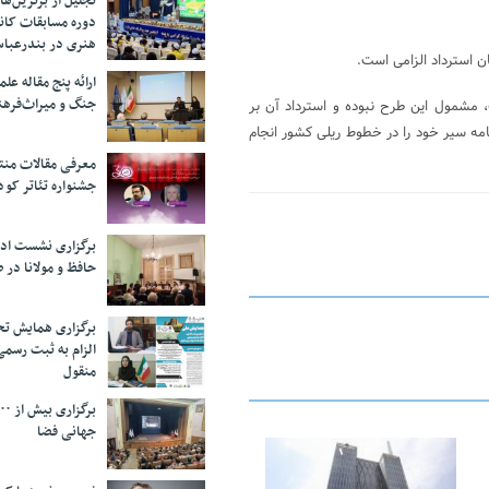
تجلیل از بر‌ترین‌
دوره مسابقات کان
هنری در بندرعبا
ارائه پنج مقاله ع
جنگ و میراث‌فره
۹ به بعد خریداری شده است، مشمول این طرح نبوده و استرداد آن بر
مه سیر خود را در خطوط ریلی کشور انجام
معرفی مقالات من
جشنواره تئاتر کود
برگزاری نشست اد
حافظ و مولانا در 
برگزاری همایش تحل
الزام به ثبت رسم
منقول
جهانی فضا
25 فوریه 2026