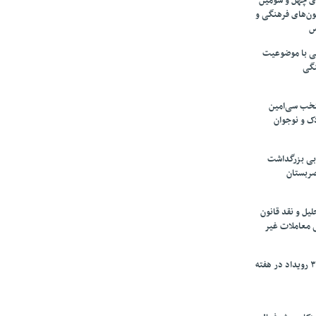
های چهل و سومین
ون‌های فرهنگی و
س
لمی با موضوعیت
نگی
تخب سی‌امین
ک و نوجوان
بی بزرگداشت
صربستان
یل و نقد قانون
ی معاملات غیر
برگزاری بیش از ۳۰۰ رویداد در هفته