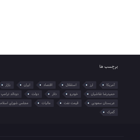
برچسب ها
آمریکا
ارز
استقلال
اقتصاد
ایران
بازار
حمیدرضا نقاشیان
خودرو
دلار
دولت
دونالد ترامپ
عربستان سعودی
قیمت نفت
مالیات
مجلس شورای اسلام
گمرک