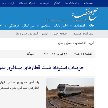
سرمقاله
یادداشت ها
گفتگو
درباره ما
تعرفه تبلیغات
ارتباط با ما
خانه
اقتصادی
اخبار بانک
سیاسی
بین الملل
فرهنگی
اج
شما اینجا هستید :
صفحه اصلی
آرشیو :
اقتصادی
,
حمل و نقل
گروه :
اقتصادی
/
حمل و نقل
شناسه :
118507
27 فوریه 2020 - 18:30
0
دیدگاه
جزییات استرداد بلیت قطارهای مسافری بد
راه آهن جمهوری اسلامی ایران
قطارهای مسافری بدون کسرهزینه