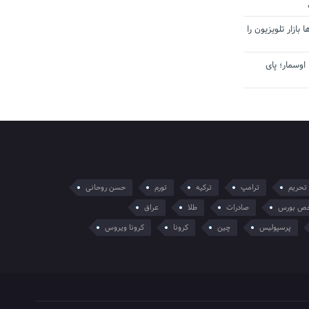
بازار تلویزیون را
اوسمار؛ پای
تحریم
ترامپ
ترکیه
تورم
حسن روحانی
ص بورس
صادرات
طلا
عراق
پرسپولیس
چین
کرونا
کرونا ویروس