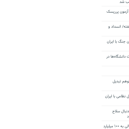
یب شد
 آزمون پرریسک
ته/ انسداد و
 جنگ با ایران
 دانشگاه‌ها در
توهم تبدیل
 نظامی با ایران
دنبال سلاح
د
آستانه الزام به دریافت صورت های مالی به ۱۰۰ میلیارد