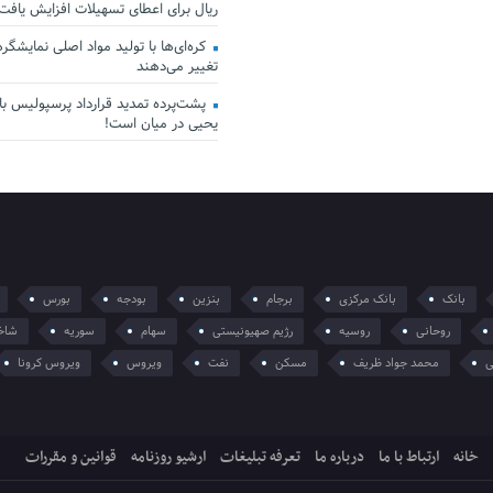
ریال برای اعطای تسهیلات افزایش یافت
کره‌ای‌ها با تولید مواد اصلی نمایشگرها 
تغییر می‌دهند
پشت‌پرده تمدید قرارداد پرسپولیس با 
یحیی در میان است!
بانک
بانک مرکزی
برجام
بنزین
بودجه
بورس
روحانی
روسیه
رژیم صهیونیستی
سهام
سوریه
شاخ
ی
محمد جواد ظریف
مسکن
نفت
ویروس
ویروس کرونا
خانه
ارتباط با ما
درباره ما
تعرفه تبلیغات
ارشیو روزنامه
قوانین و مقررات