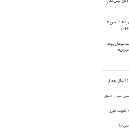
ودکان بیش فعال
۱۰ محقق دانشگاه مراغه در جمع ۲
جهان
ت سرطان روده
سپرین»
نجات‌دهنده‌ همچنان در آیینه است/ ۱۴ سال بعد از
تین نشان «شهر
 تقویت فوری
اقتدار ناوگروه ۱۰۳ در مأموریت‌ اقیانوسی/ ۵