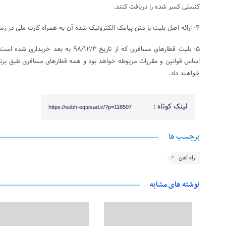
کنسلی کسر شده را دریافت کنند.
۴- ارائه اصل بلیت یا متن پیامک الکترونیک شده آن به همراه کارت ملی در زمان استرداد الزامی است.
۵- بلیت قطارهای مسافری که از تاریخ ۸/۱۲/۳
اساس قوانین و مقررات مربوطه خواهد بود و همه قطارهای مسافری طبق برنا
خواهند داد.
لینک کوتاه :
https://sobh-eqtesad.ir/?p=118507
برچسب ها
راه آهن
نوشته های مشابه
28 فوریه 2026
28 فوریه 2026