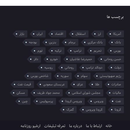
برچسب ها
آمریکا
ارز
استقلال
اقتصاد
ایران
بازار
بانک
بانک مرکزی
برجام
بنزین
بودجه
بورس
تحریم
ترامپ
ترکیه
تورم
حسن روحانی
حمیدرضا نقاشیان
خودرو
دلار
دولت
دونالد ترامپ
روحانی
روسیه
رژیم صهیونیستی
سهام
سوریه
شاخص بورس
صادرات
طلا
عراق
عربستان سعودی
قیمت نفت
مالیات
مجلس شورای اسلامی
محمد جواد ظریف
مسکن
نفت
ویروس
ویروس کرونا
پرسپولیس
چین
کرونا
کرونا ویروس
گمرک
خانه
ارتباط با ما
درباره ما
تعرفه تبلیغات
ارشیو روزنامه