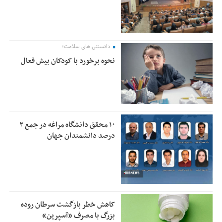
دانستنی های سلامت؛
نحوه برخورد با کودکان بیش فعال
۱۰ محقق دانشگاه مراغه در جمع ۲
درصد دانشمندان جهان
کاهش خطر بازگشت سرطان روده
بزرگ با مصرف «آسپرین»