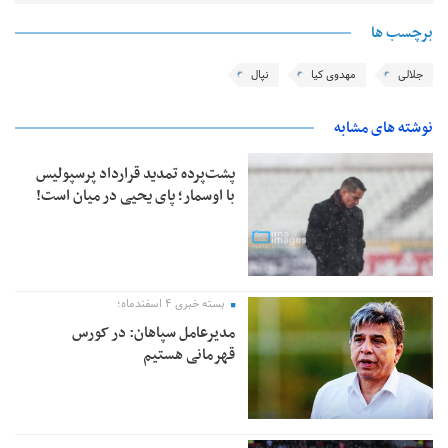
برچسب ها
جلالی
مهدوی کیا
نپال
نوشته های مشابه
پشت‌پرده تمدید قرارداد پرسپولیس
با اوسمار؛ پای یحیی در میان است!
بسته خبری ۴ اسفندماه؛
مدیرعامل سپاهان: در کورس
قهرمانی هستیم