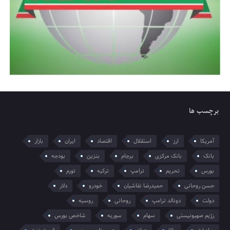
برچسب ها
آمریکا
ارز
استقلال
اقتصاد
ایران
بازار
بانک
بانک مرکزی
برجام
بنزین
بودجه
بورس
تحریم
ترامپ
ترکیه
تورم
حسن روحانی
حمیدرضا نقاشیان
خودرو
دلار
دولت
دونالد ترامپ
روحانی
روسیه
رژیم صهیونیستی
سهام
سوریه
شاخص بورس