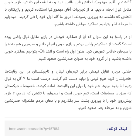
گذاشتیم. آقای مهدوی‌کیا دانش فنی بالایی دارد و به لطف این دانش، بازی خوبی
مقابل نپال انجام دادیم. ما از تجربیات آقای مهدوی‌کیا استفاده کردیم و بازیکنان با
اتحادی که داشتند به پیروزی رسیدند. امروز ما گام اول خود را طی کردیم. امیدوارم
تا مرحله آخر بتوانیم عملکرد موفقی داشته باشیم.
او در پاسخ به این سوال که آیا از عملکرد خودش در بازی مقابل نپال راضی بوده
است؟ گفت: از عملکردم راضی بودم و بازی خوبی انجام دادم و سرمربی هم بنده را
با سبحان خاقانی تعویض کرد. هنوز اول راه است و انشاء‌الله بتوانیم عملکرد خوبی
داشته باشیم و از گروه خود به عنوان صدرنشین صعود کنیم.
جلالی درباره تقابل تیمش برابر تیم‌های لبنان و تاجیکستان در این رقابت‌ها
خاطرنشان کرد: هیچ تیمی را نباید دست کم گرفت. درست است ما ۴ گل به نپال
زدیم اما بقیه تیم‌ها هم خود را برای این رقابت‌ها آماده کردند. خصوصا تاجیکستان
که میزبان مسابقات است، تیم خوبی است و امیدوارم با تلاشی که داریم، ۲ بازی
پیش‌روی خود را با پیروزی پشت سر بگذاریم و با دعای مردم مقتدرانه صدرنشین
شویم و به مرحله بعد صعود کنیم.
لینک کوتاه :
https://sobh-eqtesad.ir/?p=157861