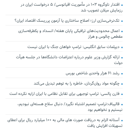
اقتدار ناوگروه ۱۰۳ در مأموریت‌ اقیانوسی/ ۵ درخواست ایران در
رزمایش میلان تصویب شد
تک‌نرخی‌سازی ارز؛ اصلاح ساختاری یا آزمون پرریسک اقتصاد ایران؟
اعمال محدودیت‌های ترافیکی پایان هفته/ انسداد و یکطرفه‌سازی
مقطعی چالوس و هراز
دیپلمات سابق انگلیس:‌ ترامپ خواهان جنگ با ایران نیست
ارائه گزارش وزیر علوم درباره اعتراضات دانشگاه‌ها در جلسه هیأت
دولت
رشد ۶۱ هزار واحدی شاخص بورس
چگونه مواد روان‌گردان، خاطره را به توهم تبدیل می‌کند
فارن پالسی: ترامپ توجیهی برای تقابل نظامی با ایران ارایه نکرده است
قالیباف:ترامپ تصمیم اشتباه نگیرد/ دنبال سلاح هسته‌ای نبودیم،
نیستیم و نخواهیم بود
آستانه الزام به دریافت صورت های مالی به ۱۰۰ میلیارد ریال برای اعطای
تسهیلات افزایش یافت