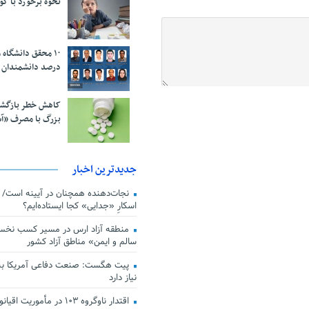
نحوه برخورد با ک
درصد دانشمندان 
کاهش خطر بازگش
بزرگ با مصرف «آ
جدیدترین اخبار
اسکارِ «جدایی» کجا ایستاده‌ایم؟
منطقه آزاد ارس در مسیر کسب نخس
سالم و ایمن» مناطق آزاد کشور
پیت هگست: صنعت دفاعی آمریکا به
نیاز دارد