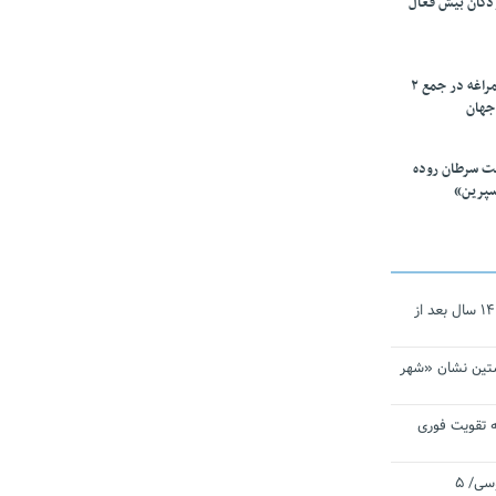
ودکان بیش فعال
۱۰ محقق دانشگاه مراغه در جمع ۲
جهان
ت سرطان روده
سپرین»
نجات‌دهنده‌ همچنان در آیینه است/ ۱۴ سال بعد از
تین نشان «شهر
 تقویت فوری
اقتدار ناوگروه ۱۰۳ در مأموریت‌ اقیانوسی/ ۵