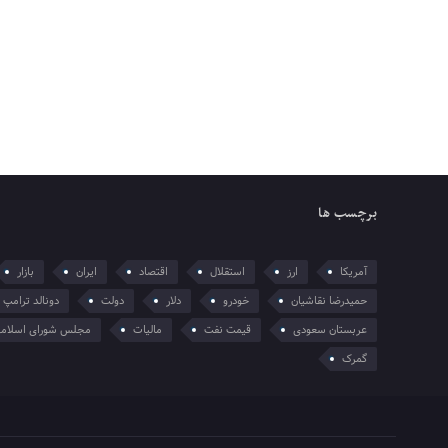
برچسب ها
آمریکا
ارز
استقلال
اقتصاد
ایران
بازار
حمیدرضا نقاشیان
خودرو
دلار
دولت
دونالد ترامپ
عربستان سعودی
قیمت نفت
مالیات
مجلس شورای اسلام
گمرک