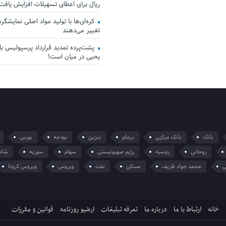
ریال برای اعطای تسهیلات افزایش یافت
کره‌ای‌ها با تولید مواد اصلی نمایشگرها 
تغییر می‌دهند
پشت‌پرده تمدید قرارداد پرسپولیس با 
یحیی در میان است!
بانک
بانک مرکزی
برجام
بنزین
بودجه
بورس
روحانی
روسیه
رژیم صهیونیستی
سهام
سوریه
شاخ
ی
محمد جواد ظریف
مسکن
نفت
ویروس
ویروس کرونا
خانه
ارتباط با ما
درباره ما
تعرفه تبلیغات
ارشیو روزنامه
قوانین و مقررات