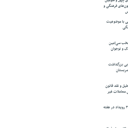
های چهل و سومین
ون‌های فرهنگی و
س
لمی با موضوعیت
نگی
تخب سی‌امین
ک و نوجوان
بی بزرگداشت
صربستان
یل و نقد قانون
ی معاملات غیر
برگزاری بیش از ۳۰۰ رویداد در هفته