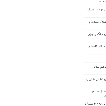
یب شد
 آزمون پرریسک
ته/ انسداد و
 جنگ با ایران
 دانشگاه‌ها در
توهم تبدیل
 نظامی با ایران
دنبال سلاح
د
آستانه الزام به دریافت صورت های مالی به ۱۰۰ میلیارد