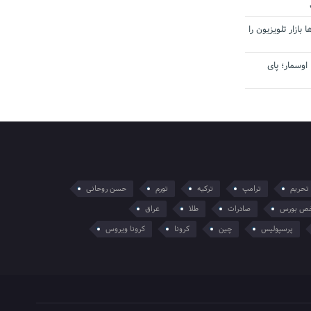
بازار تلویزیون را
اوسمار؛ پای
تحریم
ترامپ
ترکیه
تورم
حسن روحانی
ص بورس
صادرات
طلا
عراق
پرسپولیس
چین
کرونا
کرونا ویروس