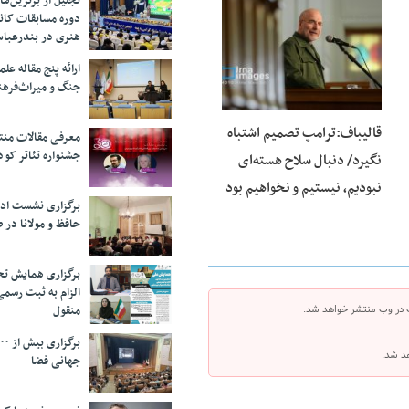
تجلیل از بر‌ترین‌
دوره مسابقات کان
25 فوریه 2026
هنری در بندرعبا
ارائه پنج مقاله ع
جنگ و میراث‌فره
قالیباف:ترامپ تصمیم اشتباه
معرفی مقالات من
جشنواره تئاتر کود
نگیرد/ دنبال سلاح هسته‌ای
نبودیم، نیستیم و نخواهیم بود
برگزاری نشست اد
حافظ و مولانا در 
برگزاری همایش تحل
الزام به ثبت رسم
منقول
 در وب منتشر خواهد شد.
هد شد.
جهانی فضا