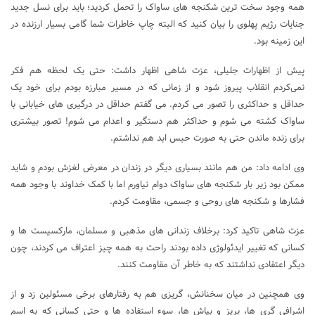
همه وجود سخت ترین شکنجه های ساواک را تحمل کردید؛ باید برای نسل جدید
جنایات رژیم پهلوی را بیان کنید که البته چاپ خاطرات شما گامی بسیار ارزنده در
این زمینه بود.
پیش از اظهارات جلیلی، عزت شاهی اظهار داشت: حتی یک لحظه هم فکر
نمی‌کردم انقلاب پیروز شود و از زمانی که در مسیر مبارزه بودم برای خود یک
حداقل و حداکثری را تصور می کردم. می گفتم حداقل در درگیری های خیابانی با
ساواک کشته می شوم و حداکثر هم دستگیر و اعدام می شوم! تصور بیشتری
برای زنده ماندن حتی به صورت حبس ابد هم نداشتم.
وی ادامه داد: من هم مانند بسیاری دیگر در زندان در معرض لغزش بودم و شاید
ممکن بود زیر بار شکنجه های ساواک دوام نیاورم اما با کمک خداوند با وجود همه
فشارها و شکنجه های روحی و جسمی، مقاومت کردم.
عزت شاهی تاکید کرد: برخلاف زندانی های مذهبی و مسلمان، مارکسیست ها و
کسانی که تغییر ایدئولوژی داده بودند راحت به همه چیز اعتراف می کردند، چون
دیگر اعتقادی نداشتند که به خاطر آن مقاومت کنند.
وی همچنین در میان سخنانش، گریزی هم به رفتارهای برخی مسئولین زد و از
اشرافی گری ها، بریز و بپاش ها، سوء استفاده ها و حتی کسانی که به اسم