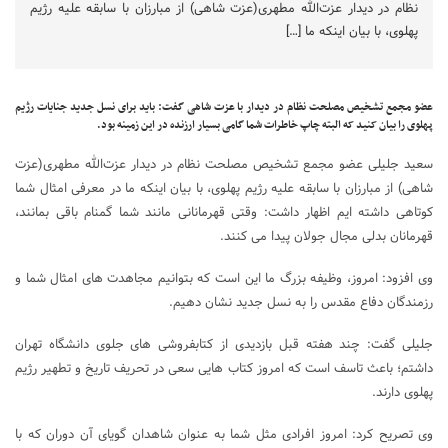
نظام در دیدار عزت‌الله مطهری(عزت شاهی) از مبارزان با سابقه علیه رژیم
پهلوی، با بیان اینکه ما […]
عضو مجمع تشخیص مصلحت نظام در دیدار با عزت شاهی گفت: باید برای نسل جدید جنایات رژیم
پهلوی را بیان کنید که البته چاپ خاطرات شما گامی بسیار ارزنده در این زمینه بود.
سعید جلیلی عضو مجمع تشخیص مصلحت نظام در دیدار عزت‌الله مطهری(عزت
شاهی) از مبارزان با سابقه علیه رژیم پهلوی، با بیان اینکه ما در معرفی امثال شما
کوتاهی داشته ایم اظهار داشت: وقتی قهرمانانی مانند شما گمنام باقی بمانند،
قهرمانان بدلی مجال جولان پیدا می کنند.
وی افزود: امروز، وظیفه بزرگ ما این است که بتوانیم مجاهدت های امثال شما و
رزمندگان دفاع مقدس را به نسل جدید نشان دهیم.
جلیلی گفت: چند هفته قبل بازدیدی از کتابفروشی های جلوی دانشگاه تهران
داشتم؛ باعث تاسف است که امروز کتاب هایی سعی در تحریف تاریخ و تطهیر رژیم
پهلوی دارند.
وی تصریح کرد: امروز افرادی مثل شما به عنوان شاهدان گویای آن دوران که با