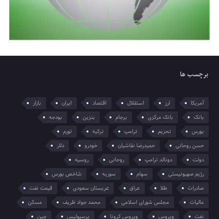
برچسب ها
آمریکا
ارز
استقلال
اقتصاد
ایران
بازار
بانک
بانک مرکزی
برجام
بنزین
بودجه
بورس
تحریم
ترامپ
ترکیه
تورم
حسن روحانی
حمیدرضا نقاشیان
خودرو
دلار
دولت
دونالد ترامپ
روحانی
روسیه
رژیم صهیونیستی
سهام
سوریه
شاخص بورس
صادرات
طلا
عراق
عربستان سعودی
قیمت نفت
مالیات
مجلس شورای اسلامی
محمد جواد ظریف
مسکن
نفت
ویروس
ویروس کرونا
پرسپولیس
چین