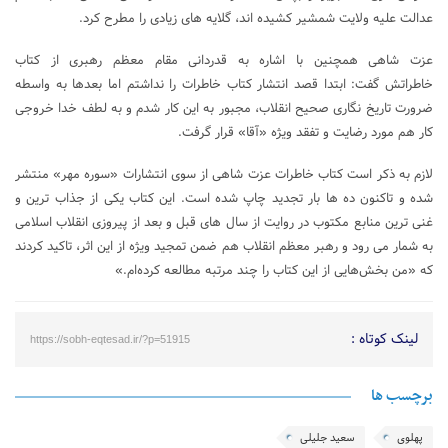
عدالت علیه ولایت شمشیر کشیده اند، گلایه های زیادی را مطرح کرد.
عزت شاهی همچنین با اشاره به قدردانی مقام معظم رهبری از کتاب
خاطراتش گفت: ابتدا قصد انتشار کتاب خاطرات را نداشتم اما بعدها به واسطه
ضرورت تاریخ نگاری صحیح انقلاب، مجبور به این کار شدم و به لطف خدا خروجی
کار هم مورد رضایت و تفقد ویژه «آقا» قرار گرفت.
لازم به ذکر است کتاب خاطرات عزت شاهی از سوی انتشارات «سوره مهر» منتشر
شده و تاکنون ده ها بار تجدید چاپ شده است. این کتاب یکی از جذاب ترین و
غنی ترین منابع مکتوب در روایت از سال های قبل و بعد از پیروزی انقلاب اسلامی
به شمار می رود و رهبر معظم انقلاب هم ضمن تمجید ویژه از این اثر، تاکید کردند
که «من بخش‌هایی از این کتاب را چند مرتبه مطالعه کرده‌ام.»
لینک کوتاه :
https://sobh-eqtesad.ir/?p=51915
برچسب ها
پهلوی
سعید جلیلی