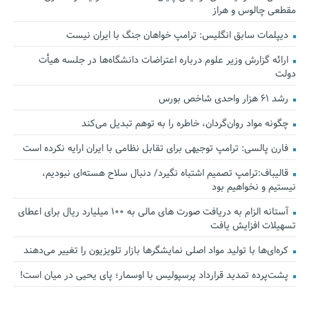
مقطعی چالوس و هراز
دیپلمات سابق انگلیس:‌ ترامپ خواهان جنگ با ایران نیست
ارائه گزارش وزیر علوم درباره اعتراضات دانشگاه‌ها در جلسه هیأت
دولت
رشد ۶۱ هزار واحدی شاخص بورس
چگونه مواد روان‌گردان، خاطره را به توهم تبدیل می‌کند
فارن پالسی: ترامپ توجیهی برای تقابل نظامی با ایران ارایه نکرده است
قالیباف:ترامپ تصمیم اشتباه نگیرد/ دنبال سلاح هسته‌ای نبودیم،
نیستیم و نخواهیم بود
آستانه الزام به دریافت صورت های مالی به ۱۰۰ میلیارد ریال برای اعطای
تسهیلات افزایش یافت
کره‌ای‌ها با تولید مواد اصلی نمایشگرها بازار تلویزیون را تغییر می‌دهند
پشت‌پرده تمدید قرارداد پرسپولیس با اوسمار؛ پای یحیی در میان است!