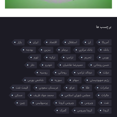
برچسب ها
آمریکا
ارز
استقلال
اقتصاد
ایران
بازار
بانک
بانک مرکزی
برجام
بنزین
بودجه
بورس
تحریم
ترامپ
ترکیه
تورم
حسن روحانی
حمیدرضا نقاشیان
خودرو
دلار
دولت
دونالد ترامپ
روحانی
روسیه
رژیم صهیونیستی
سهام
سوریه
شاخص بورس
صادرات
طلا
عراق
عربستان سعودی
قیمت نفت
مالیات
مجلس شورای اسلامی
محمد جواد ظریف
مسکن
نفت
ویروس
ویروس کرونا
پرسپولیس
چین
کرونا
کرونا ویروس
گمرک