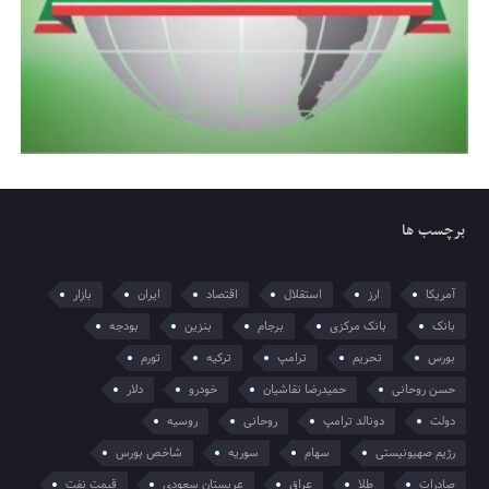
برچسب ها
آمریکا
ارز
استقلال
اقتصاد
ایران
بازار
بانک
بانک مرکزی
برجام
بنزین
بودجه
بورس
تحریم
ترامپ
ترکیه
تورم
حسن روحانی
حمیدرضا نقاشیان
خودرو
دلار
دولت
دونالد ترامپ
روحانی
روسیه
رژیم صهیونیستی
سهام
سوریه
شاخص بورس
صادرات
طلا
عراق
عربستان سعودی
قیمت نفت