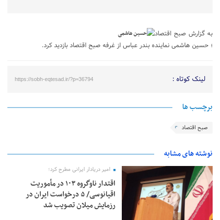
به گزارش صبح اقتصاد
؛ حسین هاشمی نماینده بندر عباس از غرفه صبح اقتصاد بازدید کرد.
لینک کوتاه :
https://sobh-eqtesad.ir/?p=36794
برچسب ها
صبح اقتصاد
نوشته های مشابه
امیر دریادار ایرانی مطرح کرد؛
اقتدار ناوگروه ۱۰۳ در مأموریت‌
اقیانوسی/ ۵ درخواست ایران در
رزمایش میلان تصویب شد