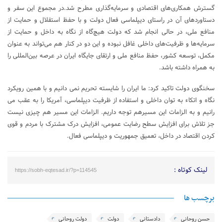
گسترش همکاری‌های اقتصادی و سرمایه‌گذاری مطرح شد.در مجموع این سفر و
دستاوردهای آن در راستای دیپلماسی فعال دولت و با حفظ استقلال و حمایت از
منافع ملی، در حالی انجام شد که دولت هیچ‌گاه از نگاه به داخل و حمایت از
سرمایه‌ها و ظرفیت‌های داخلی غافل نبوده و این دو در کنار هم می‌تواند به عنوان
مکمل، توسعه کشور، حفظ منافع ملی و ارتقای جایگاه ایران در عرصه بین‌المللی را
به همراه داشته باشد.
سخنگوی دولت تاکید کرد: ما ایران را شایسته تحریم نمی دانیم و با همین رویکرد
نگاه و اتکاء به توان داخلی و استفاده از ظرفیت دیپلماسی، آمریکا را به عقب می
رانیم و به الزامات این مسیرهم توجه داریم. الزامات این مسیر هم چیزی نیست
جز تلاش برای افزایش سطح رضایت عمومی، افزایش درک مشترک با مردم و قوی
کردن اقتصاد در داخل، تعمیق جمهوریت و دیپلماسی فعال.
لینک کوتاه :
https://sobh-eqtesad.ir/?p=114545
برچسب ها
حسن روحانی
دادستانی
دولت
دولت روحانی