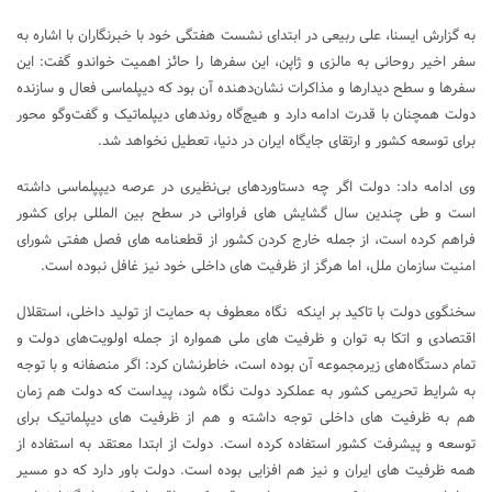
به گزارش ایسنا، علی ربیعی در ابتدای نشست هفتگی خود با خبرنگاران با اشاره به
سفر اخیر روحانی به مالزی و ژاپن، این سفرها را حائز اهمیت خواندو گفت: این
سفرها و سطح دیدارها و مذاکرات نشان‌دهنده آن بود که دیپلماسی فعال و سازنده
دولت همچنان با قدرت ادامه دارد و هیچ‌گاه روندهای دیپلماتیک و گفت‌وگو محور
برای توسعه کشور و ارتقای جایگاه ایران در دنیا، تعطیل نخواهد شد.
وی ادامه داد: دولت اگر چه دستاوردهای بی‌نظیری در عرصه دیپپلماسی داشته
است و طی چندین سال گشایش های فراوانی در سطح بین المللی برای کشور
فراهم کرده است، از جمله خارج کردن کشور از قطعنامه های فصل هفتی شورای
امنیت سازمان ملل، اما هرگز از ظرفیت های داخلی خود نیز غافل نبوده است.
سخنگوی دولت با تاکید بر اینکه نگاه معطوف به حمایت از تولید داخلی، استقلال
اقتصادی و اتکا به توان و ظرفیت های ملی همواره از جمله اولویت‌های دولت و
تمام دستگاه‌های زیرمجموعه آن بوده است، خاطرنشان کرد: اگر منصفانه و با توجه
به شرایط تحریمی کشور به عملکرد دولت نگاه شود، پیداست که دولت هم زمان
هم به ظرفیت های داخلی توجه داشته و هم از ظرفیت های دیپلماتیک برای
توسعه و پیشرفت کشور استفاده کرده است. دولت از ابتدا معتقد به استفاده از
همه ظرفیت های ایران و نیز هم افزایی بوده است. دولت باور دارد که دو مسیر