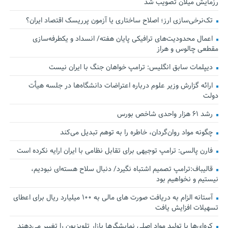
رزمایش میلان تصویب شد
تک‌نرخی‌سازی ارز؛ اصلاح ساختاری یا آزمون پرریسک اقتصاد ایران؟
اعمال محدودیت‌های ترافیکی پایان هفته/ انسداد و یکطرفه‌سازی
مقطعی چالوس و هراز
دیپلمات سابق انگلیس:‌ ترامپ خواهان جنگ با ایران نیست
ارائه گزارش وزیر علوم درباره اعتراضات دانشگاه‌ها در جلسه هیأت
دولت
رشد ۶۱ هزار واحدی شاخص بورس
چگونه مواد روان‌گردان، خاطره را به توهم تبدیل می‌کند
فارن پالسی: ترامپ توجیهی برای تقابل نظامی با ایران ارایه نکرده است
قالیباف:ترامپ تصمیم اشتباه نگیرد/ دنبال سلاح هسته‌ای نبودیم،
نیستیم و نخواهیم بود
آستانه الزام به دریافت صورت های مالی به ۱۰۰ میلیارد ریال برای اعطای
تسهیلات افزایش یافت
کره‌ای‌ها با تولید مواد اصلی نمایشگرها بازار تلویزیون را تغییر می‌دهند