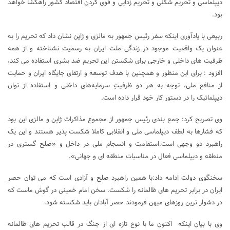
دیپلماسی و تحریم شکنی و تحریم زدایی و قوی کردن اقتصاد کشور راهگشا خواهد
بود.
ربیعی با یادآوری اینکه سفر رئیس جمهور به مالزی و ژاپن نشان داد که تحریم را به
عنوان یک واقعیت موجود در زندگی ملت ایران به رسمیت نشناخته و از همه
ظرفیت های داخلی و خارجی برای شکستن این تحریم ضد بشری استفاده می کند،
افزود : برای این منظور و همچنین با هدف توسعه و ارتقای جایگاه ایران و حمایت
از منافع ملی، توجه به هر دو ظرفیتِ سرمایه‌های داخلی و استفاده از توان
دیپلماتیک را در دستور کار خود قرار داده است.
وی تصریح کرد: جمع بندی رئیس جمهور از مجموع مذاکرات ژاپن و مالزی این بود
که فشارها به لطف دیپلماسی ملی و انقلابی کاملا شکست پذیر هستند و این یک
راهبرد دو وجهی است.استقامت و انسجام ملی در داخل و «صلح گستری در
منطقه و دیپلماسی فعال در مناسبات منطقه ای و جهانی».
سخنگوی دولت ادامه داد:با همین راهبرد صلح و آزادی است که می توان حصر
ایران در برابر تحریم های ظالمانه را شکست. سخن امام خمینی در گوش ماست که
در دشوار ترین روزهای میهن فرمودند حصر آبادان باید شکسته شود.
وی با بیان اینکه اکنون ما با نوع تازه ای از جنگ در قالب تحریم های ظالمانه