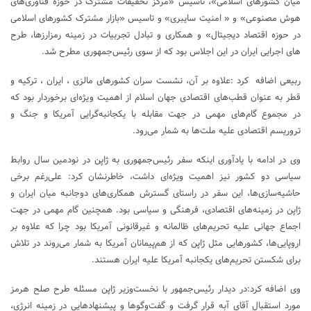
میان کشورهای اسلامی»، تاسیس «مرکز تحقیقات مشترک در حوزه فناوری‌های
هوش مصنوعی» و « امنیت سایبری» و تاسیس «بازار مشترک کشورهای اسلامی
در حوزه اقتصاد دیجیتال» و همکاری و تبادل تجربیات در زمینه رمزارزها، طرح
های اجرایی ایران در این اجلاس بود که از سوی رئیس‌جمهوری مطرح شد.
ربیعی اضافه کرد :علاوه بر آن، نشست سران کشورهای مالزی ، ایران ، ترکیه و
قطر به عنوان قطب‌های اقتصادی جهان اسلام از اهمیت ویژه‌ای برخوردار بود که
در مجموع گام‌های مهمی در جهت مقابله با یکجانبه‌گرایی آمریکا و جنگ و
تروریسم اقتصادی علیه ملت‌ها به شمار می‌رود.
وی در ادامه با یادآوری اینکه سفر رئیس‌جمهوری به ژاپن در نودمین سال روابط
سیاسی دو کشور نیز اهمیت ویژه‌ای داشت، خاطرنشان کرد: علی‌رغم برخی
حاشیه‌سازی‌ها، این سفر در راستای گسترش همکاری‌های دوجانبه میان ایران و
ژاپن در زمینه‌های اقتصادی، فرهنگی و سیاسی بود. همچنین گام مهمی در جهت
اجماع جهانی علیه تحریم‌های ظالمانه و غیرقانونی آمریکا بود چرا که علاوه بر
اروپایی‌ها، کشورهایی مثل ژاپن که از هم‌پیمانان آمریکا به شمار می‌روند در تلاش
برای شکستن تحریم‌های یکجانبه آمریکا علیه ایران هستند.
وی اضافه کرد:در دیدار رئیس‌جمهور با نخست‌وزیر ژاپن مسئله طرح صلح هرمز
مورد استقبال آقای آبه قرار گرفت و گفت‌وگوها و پیشنهادهایی در زمینه انرژی،