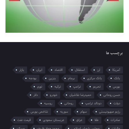
برچسب ها
آمریکا
ارز
استقلال
اقتصاد
ایران
بازار
بانک
بانک مرکزی
برجام
بنزین
بودجه
بورس
تحریم
ترامپ
ترکیه
تورم
حسن روحانی
حمیدرضا نقاشیان
خودرو
دلار
دولت
دونالد ترامپ
روحانی
روسیه
رژیم صهیونیستی
سهام
سوریه
شاخص بورس
صادرات
طلا
عراق
عربستان سعودی
قیمت نفت
مالیات
مجلس شورای اسلامی
محمد جواد ظریف
مسکن