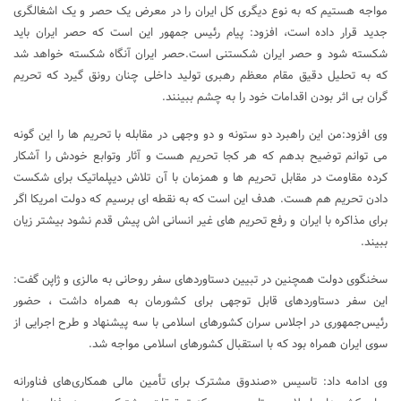
مواجه هستیم که به نوع دیگری کل ایران را در معرض یک حصر و یک اشغالگری
جدید قرار داده است، افزود: پیام رئیس جمهور این است که حصر ایران باید
شکسته شود و حصر ایران شکستنی است.حصر ایران آنگاه شکسته خواهد شد
که به تحلیل دقیق مقام معظم رهبری تولید داخلی چنان رونق گیرد که تحریم
گران بی اثر بودن اقدامات خود را به چشم ببینند.
وی افزود:من این راهبرد دو ستونه و دو وجهی در مقابله با تحریم ها را این گونه
می توانم توضیح بدهم که هر کجا تحریم هست و آثار وتوابع خودش را آشکار
کرده مقاومت در مقابل تحریم ها و همزمان با آن تلاش دیپلماتیک برای شکست
دادن تحریم هم هست. هدف این است که به نقطه ای برسیم که دولت امریکا اگر
برای مذاکره با ایران و رفع تحریم های غیر انسانی اش پیش قدم نشود بیشتر زیان
ببیند.
سخنگوی دولت همچنین در تبیین دستاوردهای سفر روحانی به مالزی و ژاپن گفت:
این سفر دستاوردهای قابل توجهی برای کشورمان به همراه داشت ، حضور
رئیس‌جمهوری در اجلاس سران کشورهای اسلامی با سه پیشنهاد و طرح اجرایی از
سوی ایران همراه بود که با استقبال کشورهای اسلامی مواجه شد.
وی ادامه داد: تاسیس «صندوق مشترک برای تأمین مالی همکاری‌های فناورانه