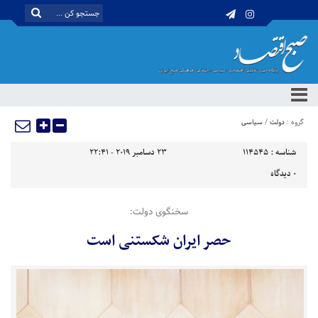
گروه :
دولت
/
سیاسی
شناسه :
114545
23 دسامبر 2019 - 22:41
0
دیدگاه
سخنگوی دولت:
حصر ایران شکستنی است