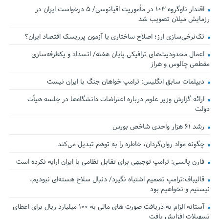
اقتدار ناوگروه ۱۰۳ در مأموریت‌ اقیانوسی/ ۵ درخواست ایران در
رزمایش میلان تصویب شد
تک‌نرخی‌سازی ارز؛ اصلاح ساختاری یا آزمون پرریسک اقتصاد ایران؟
اعمال محدودیت‌های ترافیکی پایان هفته/ انسداد و یکطرفه‌سازی
مقطعی چالوس و هراز
دیپلمات سابق انگلیس:‌ ترامپ خواهان جنگ با ایران نیست
ارائه گزارش وزیر علوم درباره اعتراضات دانشگاه‌ها در جلسه هیأت
دولت
رشد ۶۱ هزار واحدی شاخص بورس
چگونه مواد روان‌گردان، خاطره را به توهم تبدیل می‌کند
فارن پالسی: ترامپ توجیهی برای تقابل نظامی با ایران ارایه نکرده است
قالیباف:ترامپ تصمیم اشتباه نگیرد/ دنبال سلاح هسته‌ای نبودیم،
نیستیم و نخواهیم بود
آستانه الزام به دریافت صورت های مالی به ۱۰۰ میلیارد ریال برای اعطای
تسهیلات افزایش یافت