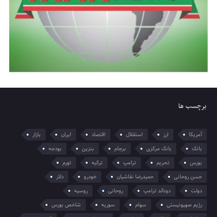
برچسب ها
آمریکا
ارز
استقلال
اقتصاد
ایران
بازار
بانک
بانک مرکزی
برجام
بنزین
بودجه
بورس
تحریم
ترامپ
ترکیه
تورم
حسن روحانی
حمیدرضا نقاشیان
خودرو
دلار
دولت
دونالد ترامپ
روحانی
روسیه
رژیم صهیونیستی
سهام
سوریه
شاخص بورس