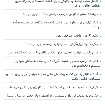
اعمال محدودیت‌های ترافیکی پایان هفته/ انسداد و یکطرفه‌سازی
مقطعی چالوس و هراز
دیپلمات سابق انگلیس:‌ ترامپ خواهان جنگ با ایران نیست
ارائه گزارش وزیر علوم درباره اعتراضات دانشگاه‌ها در جلسه هیأت
دولت
رشد ۶۱ هزار واحدی شاخص بورس
چگونه مواد روان‌گردان، خاطره را به توهم تبدیل می‌کند
فارن پالسی: ترامپ توجیهی برای تقابل نظامی با ایران ارایه نکرده است
قالیباف:ترامپ تصمیم اشتباه نگیرد/ دنبال سلاح هسته‌ای نبودیم،
نیستیم و نخواهیم بود
آستانه الزام به دریافت صورت های مالی به ۱۰۰ میلیارد ریال برای اعطای
تسهیلات افزایش یافت
کره‌ای‌ها با تولید مواد اصلی نمایشگرها بازار تلویزیون را تغییر می‌دهند
پشت‌پرده تمدید قرارداد پرسپولیس با اوسمار؛ پای یحیی در میان است!