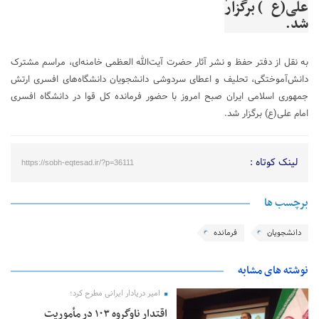
علی(ع) برگزار
شد.
به نقل از دفتر حفظ و نشر آثار حضرت آیت‌الله العظمی خامنه‌ای، مراسم مشترک
دانش‌آموختگی، تحلیف و اعطای سردوشی دانشجویان دانشگاه‌های افسری ارتش
جمهوری اسلامی ایران صبح امروز با حضور فرمانده‌ کل قوا در دانشگاه افسری
امام علی(ع) برگزار شد.
لینک کوتاه :
https://sobh-eqtesad.ir/?p=36111
برچسب ها
دانشجویان
فرمانده
نوشته های مشابه
امیر دریادار ایرانی مطرح کرد؛
اقتدار ناوگروه ۱۰۳ در مأموریت‌