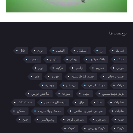
برچسب ها
آمریکا
ارز
استقلال
اقتصاد
ایران
بازار
بانک
بانک مرکزی
برجام
بنزین
بودجه
بورس
تحریم
ترامپ
ترکیه
تورم
حسن روحانی
حمیدرضا نقاشیان
خودرو
دلار
دولت
دونالد ترامپ
روحانی
روسیه
رژیم صهیونیستی
سهام
سوریه
شاخص بورس
صادرات
طلا
عراق
عربستان سعودی
قیمت نفت
مالیات
مجلس شورای اسلامی
محمد جواد ظریف
مسکن
نفت
ویروس
ویروس کرونا
پرسپولیس
چین
کرونا
کرونا ویروس
گمرک