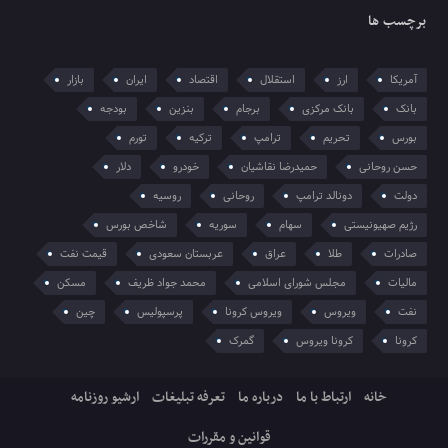
برچسب ها
آمریکا
ارز
استقلال
اقتصاد
ایران
بازار
بانک
بانک مرکزی
برجام
بنزین
بودجه
بورس
تحریم
ترامپ
ترکیه
تورم
حسن روحانی
حمیدرضا نقاشیان
خودرو
دلار
دولت
دونالد ترامپ
روحانی
روسیه
رژیم صهیونیستی
سهام
سوریه
شاخص بورس
صادرات
طلا
عراق
عربستان سعودی
قیمت نفت
مالیات
مجلس شورای اسلامی
محمد جواد ظریف
مسکن
نفت
ویروس
ویروس کرونا
پرسپولیس
چین
کرونا
کرونا ویروس
گمرک
خانه
ارتباط با ما
درباره ما
تعرفه تبلیغات
ارشیو روزنامه
قوانین و مقررات