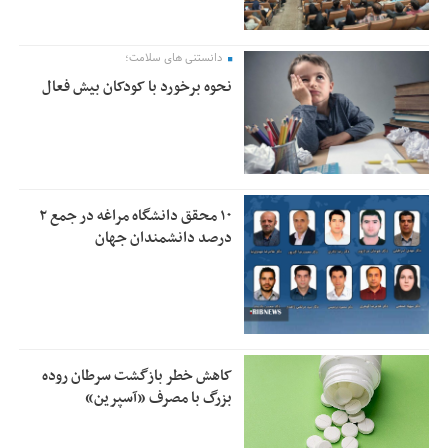
دانستنی های سلامت؛
نحوه برخورد با کودکان بیش فعال
۱۰ محقق دانشگاه مراغه در جمع ۲
درصد دانشمندان جهان
کاهش خطر بازگشت سرطان روده
بزرگ با مصرف «آسپرین»