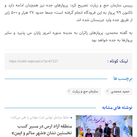
رییس سازمان حج و زیارت تصریح کرد: پروازهای جده نیز همچنان ادامه دارد و
تاکنون ۹۹ پرواز به این فرودگاه انجام گرفته است؛ جمعا حدود ۲۷ هزار و ۵۰۰ زایر
از طریق جده وارد عربستان شده اند.
به گفته محمدی، پروازهای زائران به مدینه منوره امروز پایان می پذیرد و سایر
پروازها به جده خواهد بود
لینک کوتاه :
https://sobh-eqtesad.ir/?p=67127
برچسب ها
حمید محمدی
سازمان حج و زیارت
نوشته های مشابه
جلفا مراحل نهایی ثبت جهانی را طی می‌کند؛
منطقه آزاد ارس در مسیر کسب
نخستین نشان «شهر سالم و ایمن»