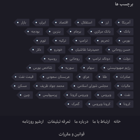
برچسب ها
آمریکا
ارز
استقلال
اقتصاد
ایران
بازار
بانک
بانک مرکزی
برجام
بنزین
بودجه
بورس
تحریم
ترامپ
ترکیه
تورم
حسن روحانی
حمیدرضا نقاشیان
خودرو
دلار
دولت
دونالد ترامپ
روحانی
روسیه
رژیم صهیونیستی
سهام
سوریه
شاخص بورس
صادرات
طلا
عراق
عربستان سعودی
قیمت نفت
مالیات
مجلس شورای اسلامی
محمد جواد ظریف
مسکن
نفت
ویروس
ویروس کرونا
پرسپولیس
چین
کرونا
کرونا ویروس
گمرک
خانه
ارتباط با ما
درباره ما
تعرفه تبلیغات
ارشیو روزنامه
قوانین و مقررات