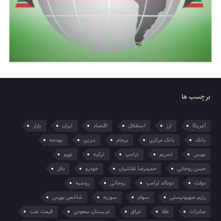
برچسب ها
آمریکا
ارز
استقلال
اقتصاد
ایران
بازار
بانک
بانک مرکزی
برجام
بنزین
بودجه
بورس
تحریم
ترامپ
ترکیه
تورم
حسن روحانی
حمیدرضا نقاشیان
خودرو
دلار
دولت
دونالد ترامپ
روحانی
روسیه
رژیم صهیونیستی
سهام
سوریه
شاخص بورس
صادرات
طلا
عراق
عربستان سعودی
قیمت نفت