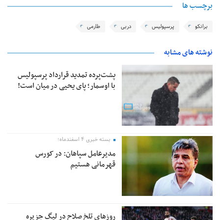
برچسب ها
برانکو
پرسپولیس
دربی
طارمی
نوشته های مشابه
پشت‌پرده تمدید قرارداد پرسپولیس
با اوسمار؛ پای یحیی در میان است!
بسته خبری ۴ اسفندماه؛
مدیرعامل سپاهان: در کورس
قهرمانی هستیم
روزهای تلخ صلاح در لیگ جزیره