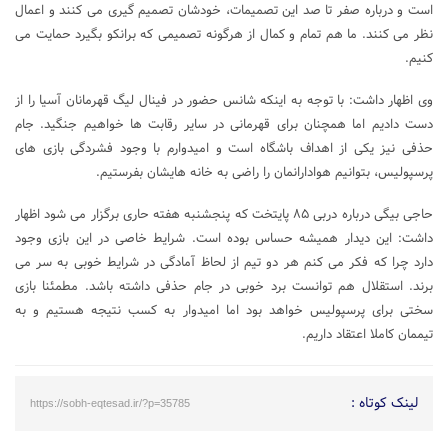
است و درباره صفر تا صد این تصمیمات، خودشان تصمیم گیری می کنند و اعمال
نظر می کنند. ما هم تمام و کمال از هرگونه تصمیمی که برانکو بگیرد حمایت می
کنیم.
وی اظهار داشت: با توجه به اینکه شانس حضور در فینال لیگ قهرمانان آسیا را از
دست دادیم اما همچنان برای قهرمانی در سایر رقابت ها خواهیم جنگید. جام
حذفی نیز یکی از اهداف باشگاه است و امیدوارم با وجود فشردگی بازی های
پرسپولیس، بتوانیم هوادارانمان را راضی به خانه هایشان بفرستیم.
حاجی بیگی درباره دربی ۸۵ پایتخت که پنجشنبه هفته حاری برگزار می شود اظهار
داشت: این دیدار همیشه حساس بوده است. شرایط خاصی در این بازی وجود
دارد چرا که فکر می کنم هر دو تیم از لحاظ آمادگی در شرایط خوبی به سر می
برند. استقلال هم توانست برد خوبی در جام حذفی داشته باشد. مطمئنا بازی
سختی برای پرسپولیس خواهد بود اما امیدوار به کسب نتیجه هستیم و به
تیممان کاملا اعتقاد داریم.
لینک کوتاه :
https://sobh-eqtesad.ir/?p=35785