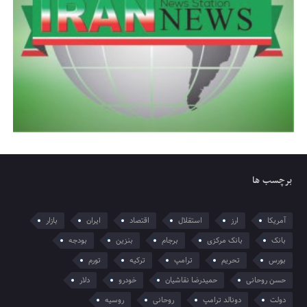
برچسب ها
آمریکا
ارز
استقلال
اقتصاد
ایران
بازار
بانک
بانک مرکزی
برجام
بنزین
بودجه
بورس
تحریم
ترامپ
ترکیه
تورم
حسن روحانی
حمیدرضا نقاشیان
خودرو
دلار
دولت
دونالد ترامپ
روحانی
روسیه