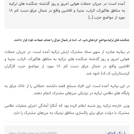
آمده است: در جریان حملات هوایی امروز و روز گذشته جنگنده های ترکیه
به مناطق هاکورک، الزاب، متینا و افاشین واقع در شمال عراق دست کم ۱۸
مورد از مواضع حزب […]
جنگنده های ترکیه مواضع کردهای «پ.ک.ک» در شمال عراق را هدف حملات خود قرار دادند.
در بیانیه صادره از سوی ستاد مشترک ارتش ترکیه آمده است: در جریان حملات
هوایی امروز و روز گذشته جنگنده های ترکیه به مناطق هاکورک، الزاب، متینا و
افاشین واقع در شمال عراق دست کم ۱۸ مورد از مواضع حزب کارگران
کردستان(پ.ک.ک) نابود شد.
در این بیانیه آمده است: این افراد مسلح قصد داشتند حملاتی را از خاک عراق به
پایگاه های نظامی ترکیه در نزدیکی مرزهای مشترک انجام دهند.
وزیر خارجه ترکیه روز شنبه اعلام کرده بود که آنکارا آمادگی اجرای عملیات نظامی
مشترک با دولت عراق برای پاکسازی مناطق نزدیک به مرزهای مشترک را دارد.
لینک کوتاه :
https://sobh-eqtesad.ir/?p=50545