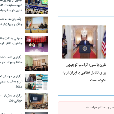
تجلیل از بر‌ترین‌
دوره مسابقات کان
هنری در بندرعبا
ارائه پنج مقاله ع
جنگ و میراث‌فره
25 فوریه 2026
معرفی مقالات من
جشنواره تئاتر کود
برگزاری نشست اد
حافظ و مولانا در 
فارن پالسی: ترامپ توجیهی
برای تقابل نظامی با ایران ارایه
برگزاری همایش تحل
نکرده است
الزام به ثبت رسم
منقول
جهانی فضا
 در وب منتشر خواهد شد.