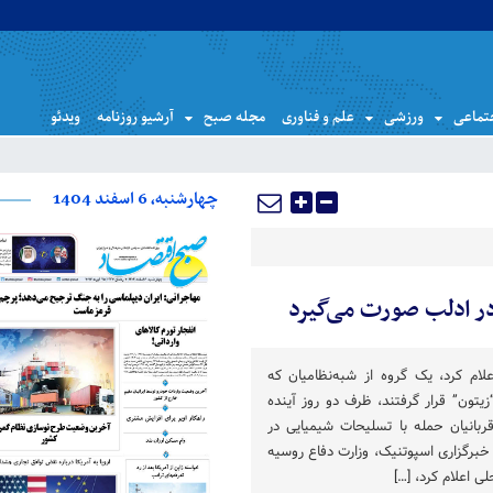
تماعی
ورزشی
علم و فناوری
مجله صبح
آرشیو روزنامه
ویدئو
چهارشنبه، 6 اسفند 1404
ام کرد، یک گروه از شبه‌نظامیان که
تون” قرار گرفتند، ظرف دو روز آینده
بانیان حمله با تسلیحات شیمیایی در
ز خبرگزاری اسپوتنیک، وزارت دفاع روسیه
لی اعلام کرد، […]