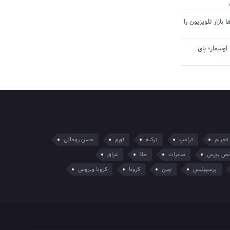
بازار تلویزیون را
اوسمار؛ پای
تحریم
ترامپ
ترکیه
تورم
حسن روحانی
ص بورس
صادرات
طلا
عراق
پرسپولیس
چین
کرونا
کرونا ویروس