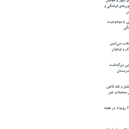
های چهل و سومین
ون‌های فرهنگی و
س
لمی با موضوعیت
نگی
تخب سی‌امین
ک و نوجوان
بی بزرگداشت
صربستان
یل و نقد قانون
ی معاملات غیر
برگزاری بیش از ۳۰۰ رویداد در هفته