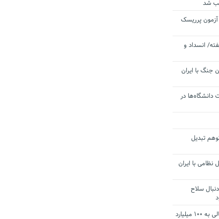
یب شد
 آزمون پرریسک
ته/ انسداد و
 جنگ با ایران
 دانشگاه‌ها در
توهم تبدیل
 نظامی با ایران
دنبال سلاح
د
آستانه الزام به دریافت صورت های مالی به ۱۰۰ میلیارد