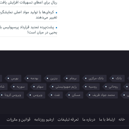
ریال برای اعطای تسهیلات افزایش یافت
کره‌ای‌ها با تولید مواد اصلی نمایشگرها 
تغییر می‌دهند
پشت‌پرده تمدید قرارداد پرسپولیس با 
یحیی در میان است!
بانک
بانک مرکزی
برجام
بنزین
بودجه
بورس
روحانی
روسیه
رژیم صهیونیستی
سهام
سوریه
شاخ
ی
محمد جواد ظریف
مسکن
نفت
ویروس
ویروس کرونا
خانه
ارتباط با ما
درباره ما
تعرفه تبلیغات
ارشیو روزنامه
قوانین و مقررات