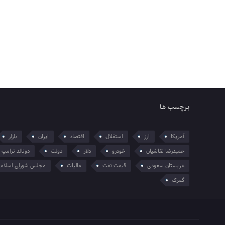
برچسب ها
آمریکا
ارز
استقلال
اقتصاد
ایران
بازار
حمیدرضا نقاشیان
خودرو
دلار
دولت
دونالد ترامپ
عربستان سعودی
قیمت نفت
مالیات
مجلس شورای اسلام
گمرک