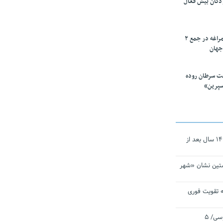
ودکان بیش فعال
۱۰ محقق دانشگاه مراغه در جمع ۲
جهان
ت سرطان روده
سپرین»
نجات‌دهنده‌ همچنان در آیینه است/ ۱۴ سال بعد از
تین نشان «شهر
 تقویت فوری
اقتدار ناوگروه ۱۰۳ در مأموریت‌ اقیانوسی/ ۵