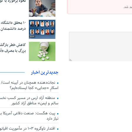
نحوه برخورد با ک
هد شد.
درصد دانشمندان 
کاهش خطر بازگش
بزرگ با مصرف «آ
جدیدترین اخبار
اسکارِ «جدایی» کجا ایستاده‌ایم؟
منطقه آزاد ارس در مسیر کسب نخس
سالم و ایمن» مناطق آزاد کشور
پیت هگست: صنعت دفاعی آمریکا به
نیاز دارد