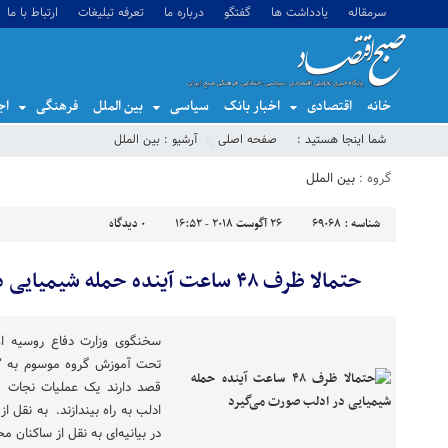
سرمقاله
یادداشت ها
گفتگو
درباره ما
تعرفه تبلیغات
ارتباط با ما
خانه
اقتصادی
اخبار بانک
سیاسی
بین الملل
فرهنگی
اج
شما اینجا هستید :
صفحه اصلی
آرشیو :
بین الملل
گروه :
بین الملل
شناسه :
69068
26 آگوست 2018 - 16:52
0
دیدگاه
حتمالا ظرف ۴۸ ساعت آینده حمله شیمیایی در ادلب صورت می‌گیرد
سخنگوی وزارت دفاع روسیه اعل
تحت آموزش گروه موسوم به “زی
قصد دارند یک عملیات نجات قر
ادلب به راه بیندازند. به نقل ا
در بیانیه‌ای به نقل از ساکنان مح