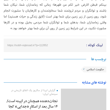
بینکم فبطن الارض خیر لکم من ظهرها؛ زمانی که زمامداران شما، نیکان شما
باشند و توانگران و مردم ثروتمند شما سخاوتمندان و کارهایتان با مشورت انجام
شود، روی زمین از زیر زمین برای شما بهتر است (لایق زندگی و حیات هستید) اما
وقتی زمامداران شما، بدهای شما و توانگران شما مردمی بخیل بوده و در کارها
مشورت نکنید، در این شرایط زیر زمین از روی آن برای شما بهتر خواهد بود.»
لینک کوتاه :
https://sobh-eqtesad.ir/?p=112852
برچسب ها
حکومت اسلامی
نوشته های مشابه
گزارش ایرنا از سالروز یک اتفاق تاریخی در
سینمای ایران؛
نجات‌دهنده‌ همچنان در آیینه است/
۱۴ سال بعد از اسکارِ «جدایی» کجا