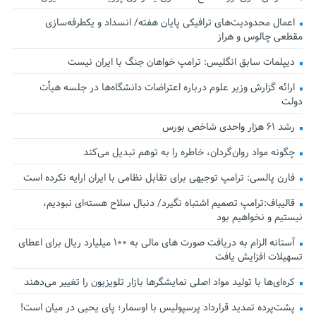
اعمال محدودیت‌های ترافیکی پایان هفته/ انسداد و یکطرفه‌سازی
مقطعی چالوس و هراز
دیپلمات سابق انگلیس:‌ ترامپ خواهان جنگ با ایران نیست
ارائه گزارش وزیر علوم درباره اعتراضات دانشگاه‌ها در جلسه هیأت
دولت
رشد ۶۱ هزار واحدی شاخص بورس
چگونه مواد روان‌گردان، خاطره را به توهم تبدیل می‌کند
فارن پالسی: ترامپ توجیهی برای تقابل نظامی با ایران ارایه نکرده است
قالیباف:ترامپ تصمیم اشتباه نگیرد/ دنبال سلاح هسته‌ای نبودیم،
نیستیم و نخواهیم بود
آستانه الزام به دریافت صورت های مالی به ۱۰۰ میلیارد ریال برای اعطای
تسهیلات افزایش یافت
کره‌ای‌ها با تولید مواد اصلی نمایشگرها بازار تلویزیون را تغییر می‌دهند
پشت‌پرده تمدید قرارداد پرسپولیس با اوسمار؛ پای یحیی در میان است!