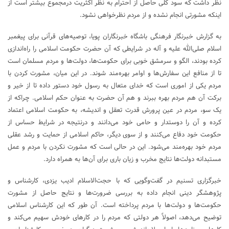
نظر داشت که سود کلی حاصل از احترام به نظر اکثریت درمجموع بیشتر است از
اینکه مشورتی انجام نشده و از مردم نظرخواهی نشود.
به گزارش خبرنگار فرهنگی باشگاه خبرنگاران پویا، توصیه‌های قرآنی برای پیغمبر
اسلام صلی‌الله علیه و آله در شرایطی که آن حضرت حکومت اسلامی را راه‌اندازی
کرده بودند، الگو و سرمشق خوبی برای حکومت‌ها، دولت‌ها و مردم مسلمان است
تا از منافع این سفارش‌ها و اوامر بهره‌مند شوند. در این میان، مشورت کردن با
مردم یکی از اموری است که خدای متعال به رسول خود دستور داده تا از خیر و
برکت آن هم مردم بهره ببرند و هم آن حضرت به عنوان حکم اسلامی. چراکه از
یک سو، مردم در عین پرورش قدرت تعقل و اندیشه، به حکومت اسلامی اعتماد
کرده و آن را دوستدار و حامی خود می‌دانند و درنتیجه در شرایط حساس از
حکومت خود دفاع می‌کنند و از سوی دیگر، حاکم اسلامی از حمایت و رشد عقلی
مردم خود بهره‌مند می‌شود. این در حالی است که مشورت نکردن با مردم و عمل
مستبدانه دولت‌ها نتایج مخرب و زیان باری برای آن‌ها به همراه دارد.
خبرگزاری تسنیم در گفت‌وگویی که با حجت‌الاسلام ادیب یزدی، کارشناس و
پژوهشگر دینی انجام داده به بررسی ضرورت‌ها و نتایج حاصل از مشورت
حکومت‌ها و دولت‌ها با مردم پرداخته است. آن طور که این کارشناس اسلامی
توضیح می‌دهد، اصولاً هر دولتی که مردم را در کارهای خودش سهیم می‌کند و