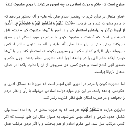
مطرح است که حاکم و دولت اسلامی در چه اموری می‌تواند با مردم مشورت کند؟
خدای متعال در قرآن کریم به پیغمبر اسلام صلی‌الله علیه و آله دستور می‌دهد که
با مردم مشورت کند و می‌فرماید: «
فَاعْفُ عَنْهُمْ وَ اسْتَغْفِرْ لَهُمْ وَ شاوِرْهُمْ فِی الْأَمْر؛
از آن‌ها درگذر و برایشان استغفار کن و در امور با آن‌ها مشورت کن.
» نکته قابل
توجه این است که گذشت و مشورت کردن با مردم در مورد احکام الهی صدق
نمی‌کند؛ یعنی حتی رسول خدا صلی‌الله علیه و آله به عنوان حاکم اسلامی
نمی‌تواند برای افرادی که از حکم الهی سرپیچی کرده‌اند، استغفار کند و یا با آن‌ها
درباره اینکه حکم الهی را در جامعه اجرا کند، مشورتی انجام بدهد. چون حکم و
دستور الهی قاطع است و هیچ کسی حق سرپیچی از آن را ندارد، بلکه امر خدای
متعال لازم‌الاجراست.
اما مشورت کردن با مردم در اموری قابل انجام است که مربوط به مسائل اداری و
حکومتی جامعه باشد. در این نوع موارد دولت اسلامی می‌تواند با رأی و نظر مردم
را بخواهد و در صورت امکان طبق نظر اکثریت رفتار کند.
بنابراین عبارت «
اسْتَغْفِرْ لَهُمْ
» هرچند که به صورت مطلق در آیه آمده است ولی
شامل حدود شرعی و احکام دینی نمی‌شود. به عنوان مثال این طور نیست که اگر
کسی مرتکب قتل شد، نبی مکرم اسلام او هم ببخشد و یا اگر فردی مرتکب عمل