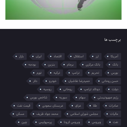
برچسب ها
آمریکا
ارز
استقلال
اقتصاد
ایران
بازار
بانک
بانک مرکزی
برجام
بنزین
بودجه
بورس
تحریم
ترامپ
ترکیه
تورم
حسن روحانی
حمیدرضا نقاشیان
خودرو
دلار
دولت
دونالد ترامپ
روحانی
روسیه
رژیم صهیونیستی
سهام
سوریه
شاخص بورس
صادرات
طلا
عراق
عربستان سعودی
قیمت نفت
مالیات
مجلس شورای اسلامی
محمد جواد ظریف
مسکن
نفت
ویروس
ویروس کرونا
پرسپولیس
چین