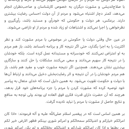
با صلاح‌اندیشی و مشورت دیگران به خصوص کارشناسان و صاحب‌نظران انجام
می‌دهد، کمتر دچار اشتباه می‌شود و مردم از آن دولت احساس رضایت بیشتری
دارند. برعکس، هر دولت و حکومتی که خودرأی و مستبد باشد، رأی‌گیری و
نظرخواهی را اجرا نمی‌کند و اشتباهات او زیاد شده و مردم از او ناراضی می‌شوند.
در عین حال وقتی دولت یا حکومتی در موضوعی با مردم مشورت کند و نظر
اکثریت را به اجرا بگذارد، حتی اگر نتیجه کار و برنامه نامساعد باشد، باز هم مردم
به او اعتراض نمی‌کنند که خودسرانه و مستبدانه عمل کرده است. بلکه خودشان
را در نتیجه کار سهیم می‌دانند و سعی می‌کنند مشکلات را حل کنند و سازگاری
بیشتری نشان می‌دهند. همچنین اگر نتیجه مشورت خوب و مفید هم باشد، باز
هم مردم خودشان را در آن نتیجه و اثر رضایت‌بخش دخیل می‌دانند و ارتباط آن‌ها
با دولت و حکومت تقویت می‌شود. به همین دلیل است که خدای متعال به پیامبر
خود توصیه کرده که مشورت کردن با مردم را جزء برنامه‌های خود قرار بدهد،
هرچند که آن حضرت دارای قدرت فکری فوق العاده ای بودند ولی توجه به منافع
و نتایج حاصل از مشورت با مردم را نباید نادیده گرفت.
بر همین اساس است که در پیغمبر اسلام صلی‌الله علیه و آله فرمودند: «اذا کان
امرائکم خیارکم و اغنیائکم سمحائکم و امرکم شورى بینکم فظهر الارض خیر لکم
من بطنها و اذا کان امرائکم شرارکم و اغنیائکم بخلائکم و لم یکن امرکم شورى