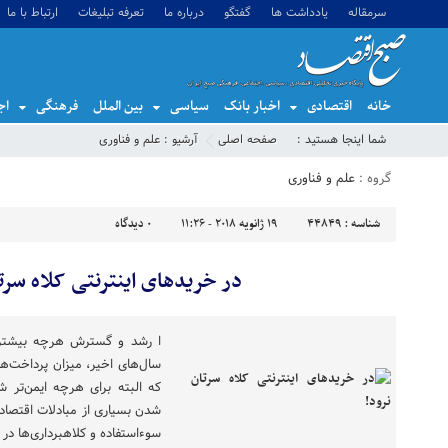
سرمقاله
یادداشت ها
گفتگو
درباره ما
تعرفه تبلیغات
ارتباط با ما
خانه
اقتصادی
اخبار بانک
سیاسی
بین الملل
فرهنگی
اج
شما اینجا هستید :
صفحه اصلی
آرشیو :
علم و فناوری
گروه :
علم و فناوری
شناسه :
44849
19 ژانویه 2018 - 11:26
0
دیدگاه
در خریدهای اینترنتی کلاه سرتا
ا رشد و گسترش هرچه بیشتر ا
سال‌های اخیر، میزان پرداخت‌ه
که البته برای هرچه ایمن‌تر 
شدن بسیاری از مبادلات اقتصا
سوءاستفاده و کلاهبرداری‌ها در