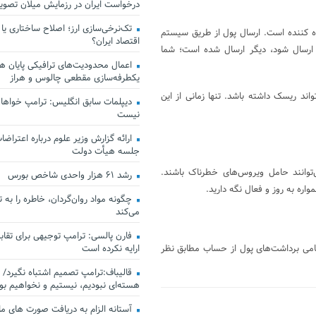
درخواست ایران در رزمایش میلان تصو
تک‌نرخی‌سازی ارز؛ اصلاح ساختاری یا
اده کننده است. ارسال پول از طریق سیستم
اقتصاد ایران؟
ر ارسال شود، دیگر ارسال شده است؛ شما
اعمال محدودیت‌های ترافیکی پایان هف
یکطرفه‌سازی مقطعی چالوس و هراز
ند ریسک داشته باشد. تنها زمانی از این
دیپلمات سابق انگلیس:‌ ترامپ خواهان
نیست
ارائه گزارش وزیر علوم درباره اعتراضات
جلسه هیأت دولت
‌توانند حامل ویروس‌های خطرناک باشند.
رشد ۶۱ هزار واحدی شاخص بورس
اره به روز و فعال نگه دارید.
چگونه مواد روان‌گردان، خاطره را به 
می‌کند
فارن پالسی: ترامپ توجیهی برای تقابل
ارایه نکرده است
امی برداشت‌های پول از حساب مطابق نظر
قالیباف:ترامپ تصمیم اشتباه نگیرد/ 
هسته‌ای نبودیم، نیستیم و نخواهیم بو