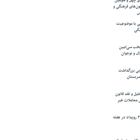
های چهل و سومین
ون‌های فرهنگی و
س
لمی با موضوعیت
نگی
تخب سی‌امین
ک و نوجوان
بی بزرگداشت
صربستان
یل و نقد قانون
ی معاملات غیر
برگزاری بیش از ۳۰۰ رویداد در هفته