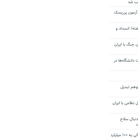
یب شد
 آزمون پرریسک
ته/ انسداد و
 جنگ با ایران
 دانشگاه‌ها در
توهم تبدیل
 نظامی با ایران
دنبال سلاح
د
آستانه الزام به دریافت صورت های مالی به ۱۰۰ میلیارد