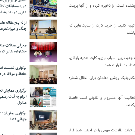
تجلیل از بر‌ترین‌
نده است، را ذخیره کرده و از آنها پرینت
دوره مسابقات کان
هنری در بندرعبا
ارائه پنج مقاله ع
تهیه کنید. از خرید کارت از سایت‌هایی که
جنگ و میراث‌فره
باشند.
معرفی مقالات من
جشنواره تئاتر کود
ت جدیدترین اسباب بازی، کارت هدیه رایگان،
ناسید، قرار ندهید.
برگزاری نشست اد
حافظ و مولانا در 
الکترونیک روشی مطمئن برای انتقال شماره
برگزاری همایش تحل
الزام به ثبت رسم
عالیت آنها مشروع و قانونی است قاعدتا
منقول
کنند.
جهانی فضا
واند اطلاعات مهمی را در اختیار شما قرار