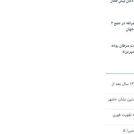
ودکان بیش فعال
۱۰ محقق دانشگاه مراغه در جمع ۲
جهان
ت سرطان روده
سپرین»
نجات‌دهنده‌ همچنان در آیینه است/ ۱۴ سال بعد از
تین نشان «شهر
 تقویت فوری
اقتدار ناوگروه ۱۰۳ در مأموریت‌ اقیانوسی/ ۵