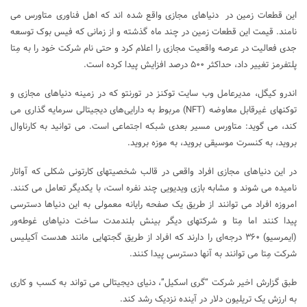
این قطعات زمین در دنیاهای مجازی واقع شده اند که اهل فناوری متاورس می
نامند. قیمت این قطعات زمین در چند ماه گذشته و از زمانی که فیس بوک توسعه
جدی فعالیت در عرصه واقعیت مجازی را اعلام کرد و حتی نام شرکت خود را به مِتا
پلتفرمز تغییر داد، حداکثر ۵۰۰ درصد افزایش پیدا کرده است.
اندرو کیگل، مدیرعامل وب سایت توکنز در تورنتو که در زمینه دنیاهای مجازی و
توکنهای غیرقابل معاوضه (NFT) مربوط به دارایی‌های دیجیتالی سرمایه گذاری می
کند، می گوید: متاورس مسیر بعدی شبکه اجتماعی است. می توانید به کارناوال
بروید، به کنسرت موسیقی بروید، به موزه بروید.
در این دنیاهای مجازی افراد واقعی در قالب شخصیتهای کارتونی شکلی که آواتار
نامیده می شوند و مشابه بازی ویدیویی چند نفره است، با یکدیگر تعامل می کنند.
امروزه افراد می توانند از طریق یک صفحه رایانه معمولی به این دنیاها دسترسی
پیدا کنند اما مِتا و شرکتهای دیگر بینش بلندمدت ساخت دنیاهای غوطه‌ور
(ایمرسیو) ۳۶۰ درجه‌ای را دارند که افراد از طریق گجتهایی مانند هدست آکیلیس
شرکت مِتا می توانند به آنها دسترسی پیدا کنند.
طبق گزارش اخیر شرکت “گری اسکیل”، دنیای دیجیتالی می تواند به کسب و کاری
به ارزش یک تریلیون دلار در آینده نزدیک رشد کند.