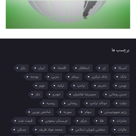
برچسب ها
آمریکا
ارز
استقلال
اقتصاد
ایران
بازار
بانک
بانک مرکزی
برجام
بنزین
بودجه
بورس
تحریم
ترامپ
ترکیه
تورم
حسن روحانی
حمیدرضا نقاشیان
خودرو
دلار
دولت
دونالد ترامپ
روحانی
روسیه
رژیم صهیونیستی
سهام
سوریه
شاخص بورس
صادرات
طلا
عراق
عربستان سعودی
قیمت نفت
مالیات
مجلس شورای اسلامی
محمد جواد ظریف
مسکن