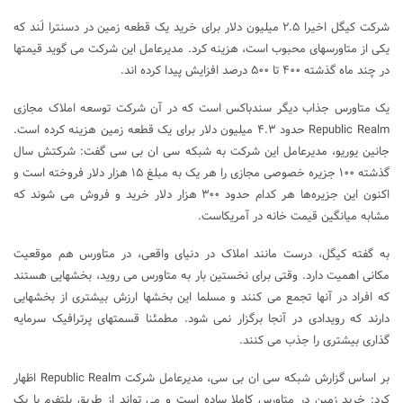
شرکت کیگل اخیرا ۲.۵ میلیون دلار برای خرید یک قطعه زمین در دسنترا لَند که
یکی از متاورسهای محبوب است، هزینه کرد. مدیرعامل این شرکت می گوید قیمتها
در چند ماه گذشته ۴۰۰ تا ۵۰۰ درصد افزایش پیدا کرده اند.
یک متاورس جذاب دیگر سندباکس است که در آن شرکت توسعه املاک مجازی
Republic Realm حدود ۴.۳ میلیون دلار برای یک قطعه زمین هزینه کرده است.
جانین یوریو، مدیرعامل این شرکت به شبکه سی ان بی سی گفت: شرکتش سال
گذشته ۱۰۰ جزیره خصوصی مجازی را هر یک به مبلغ ۱۵ هزار دلار فروخته است و
اکنون این جزیره‌ها هر کدام حدود ۳۰۰ هزار دلار خرید و فروش می شوند که
مشابه میانگین قیمت خانه در آمریکاست.
به گفته کیگل، درست مانند املاک در دنیای واقعی، در متاورس هم موقعیت
مکانی اهمیت دارد. وقتی برای نخستین بار به متاورس می روید، بخشهایی هستند
که افراد در آنها تجمع می کنند و مسلما این بخشها ارزش بیشتری از بخشهایی
دارند که رویدادی در آنجا برگزار نمی شود. مطمئنا قسمتهای پرترافیک سرمایه
گذاری بیشتری را جذب می کنند.
بر اساس گزارش شبکه سی ان بی سی، مدیرعامل شرکت Republic Realm اظهار
کرد:‌ خرید زمین در متاورس کاملا ساده است و می تواند از طریق پلتفرم یا یک