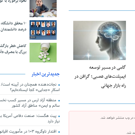
نحوه برخورد با ک
درصد دانشمندان 
23 فوریه 2026
کاهش خطر بازگش
بزرگ با مصرف «آ
گامی در مسیر توسعه
جدیدترین اخبار
ایمپلنت‌های عصبی؛ گرافن در
راه بازار جهانی
اسکارِ «جدایی» کجا ایستاده‌ایم؟
منطقه آزاد ارس در مسیر کسب نخس
سالم و ایمن» مناطق آزاد کشور
پیت هگست: صنعت دفاعی آمریکا به
 در وب منتشر خواهد شد.
نیاز دارد
هد شد.