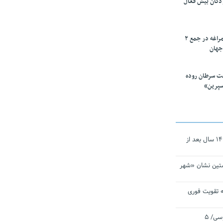
ودکان بیش فعال
۱۰ محقق دانشگاه مراغه در جمع ۲
جهان
ت سرطان روده
سپرین»
نجات‌دهنده‌ همچنان در آیینه است/ ۱۴ سال بعد از
تین نشان «شهر
 تقویت فوری
اقتدار ناوگروه ۱۰۳ در مأموریت‌ اقیانوسی/ ۵