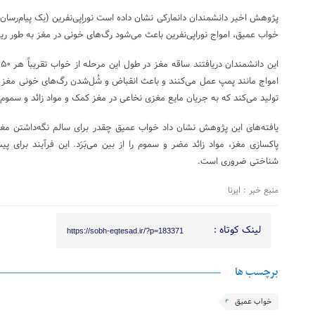
پژوهش اخیر دانشمندان دانمارکی نشان داده است نوراِپی‌نفرین (یک پیام‌رسان
خواب عمیق، امواج نوراپی‌نفرین باعث می‌شود رگ‌های خونی در مغز به طور ری
ا
امواج مانند پمپ عمل می‌کنند و باعث انقباض و شُل‌شدن رگ‌های خونی مغز م
تولید می‌کند که به جریان مایع مغزی نخاعی در مغز کمک و مواد زائد و سموم ر
یافته‌های این پژوهش نشان داد خواب عمیق چقدر برای سالم نگه‌داشتن م
پاکسازی مغز، مواد زائد مضر و سموم را از بین می‌بَرَد. این فرآیند برای
شناختی ضروری است.
منبع خبر : ایرنا
لینک کوتاه :
https://sobh-eqtesad.ir/?p=183371
برچسب ها
خواب عمیق