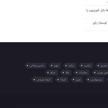
بازار تلویزیون را
اوسمار؛ پای
تحریم
ترامپ
ترکیه
تورم
حسن روحانی
ص بورس
صادرات
طلا
عراق
پرسپولیس
چین
کرونا
کرونا ویروس