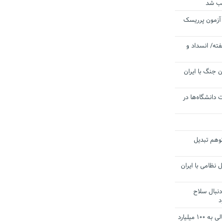
یب شد
 آزمون پرریسک
ته/ انسداد و
 جنگ با ایران
 دانشگاه‌ها در
توهم تبدیل
 نظامی با ایران
دنبال سلاح
د
آستانه الزام به دریافت صورت های مالی به ۱۰۰ میلیارد