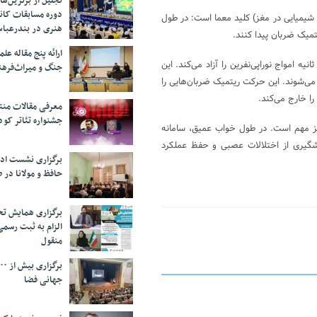
تجلیل از بر‌ترین‌
دوره مسابقات کان
 شیمیایی در مغز) کلید معما است: در طول
هنری در بندرعبا
تمیک ضربان پیدا کنند.
ارائه پنج مقاله ع
ین دانشمندان دریافتند ساقه مغز در طول این مرحله از خواب تقریباً هر ۵۰ ثانیه امواج نوراپی‌نفرین را آزاد می‌کند. این
جنگ و میراث‌فره
ی‌شوند. این حرکت ریتمیک ضربان‌هایی را
ا خارج می‌کند.
معرفی مقالات من
جشنواره تئاتر کود
غز مهم است. در طول خواب عمیق، سامانه
 پیشگیری از اختلالات عصبی و حفظ عملکرد
برگزاری نشست اد
حافظ و مولانا در 
برگزاری همایش تحل
الزام به ثبت رسم
منقول
جهانی فضا