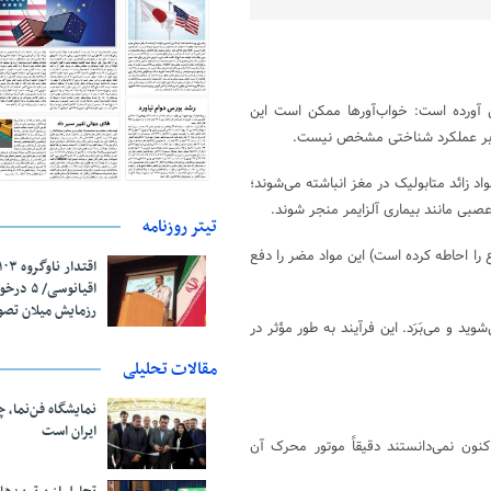
 آورده است: خواب‌آورها ممکن است این
ها بر عملکرد شناختی مشخص نیست.
 زائد متابولیک در مغز انباشته می‌شوند؛
بی مانند بیماری آلزایمر منجر شوند.
تیتر روزنامه
 را احاطه کرده است) این مواد مضر را دفع
اقیانوسی/
رزمایش میلان تص
وید و می‌بَرَد. این فرآیند به طور مؤثر در
مقالات تحلیلی
نمایشگاه فن‌نما، 
ایران است
نون نمی‌دانستند دقیقاً موتور محرک آن