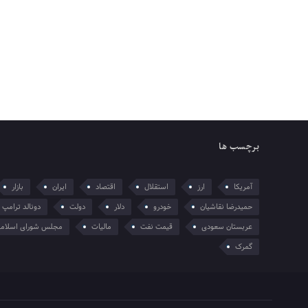
برچسب ها
آمریکا
ارز
استقلال
اقتصاد
ایران
بازار
حمیدرضا نقاشیان
خودرو
دلار
دولت
دونالد ترامپ
عربستان سعودی
قیمت نفت
مالیات
مجلس شورای اسلام
گمرک