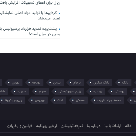
ریال برای اعطای تسهیلات افزایش یافت
کره‌ای‌ها با تولید مواد اصلی نمایشگرها 
تغییر می‌دهند
پشت‌پرده تمدید قرارداد پرسپولیس با 
یحیی در میان است!
بانک
بانک مرکزی
برجام
بنزین
بودجه
بورس
روحانی
روسیه
رژیم صهیونیستی
سهام
سوریه
شاخ
ی
محمد جواد ظریف
مسکن
نفت
ویروس
ویروس کرونا
خانه
ارتباط با ما
درباره ما
تعرفه تبلیغات
ارشیو روزنامه
قوانین و مقررات