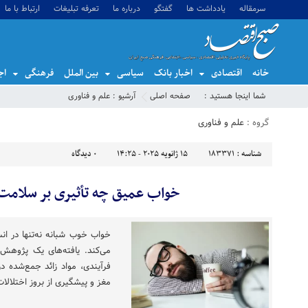
سرمقاله
یادداشت ها
گفتگو
درباره ما
تعرفه تبلیغات
ارتباط با ما
خانه
اقتصادی
اخبار بانک
سیاسی
بین الملل
فرهنگی
اج
شما اینجا هستید :
صفحه اصلی
آرشیو :
علم و فناوری
گروه :
علم و فناوری
شناسه :
183371
15 ژانویه 2025 - 14:25
0
دیدگاه
خواب عمیق چه تأثیری بر سلامت 
خواب خوب شبانه نه‌تنها در انس
می‌کند. یافته‌های یک پژوه
فرآیندی، مواد زائد جمع‌شده در 
مغز و پیشگیری از بروز اختلال