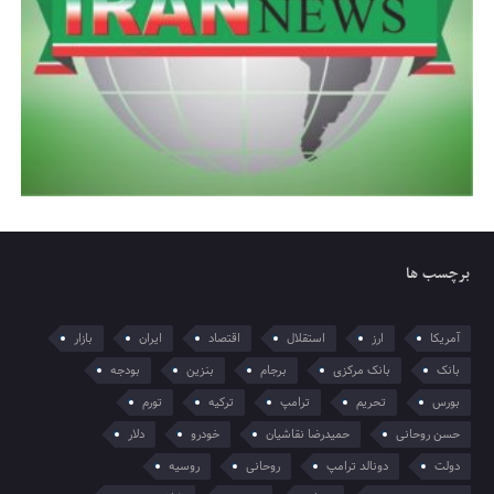
برچسب ها
آمریکا
ارز
استقلال
اقتصاد
ایران
بازار
بانک
بانک مرکزی
برجام
بنزین
بودجه
بورس
تحریم
ترامپ
ترکیه
تورم
حسن روحانی
حمیدرضا نقاشیان
خودرو
دلار
دولت
دونالد ترامپ
روحانی
روسیه