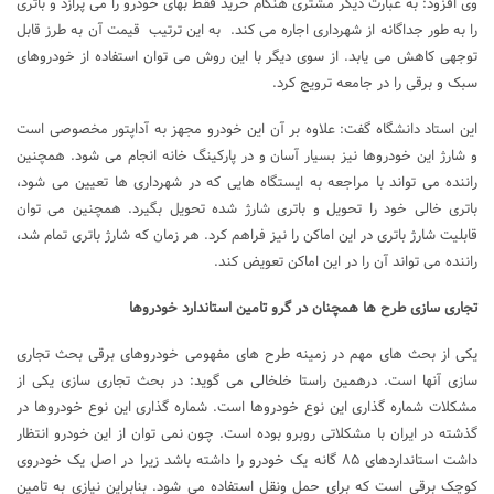
وی افزود: به عبارت دیگر مشتری هنگام خرید فقط بهای خودرو را می پرازد و باتری
را به طور جداگانه از شهرداری اجاره می کند. به این ترتیب قیمت آن به طرز قابل
توجهی کاهش می یابد. از سوی دیگر با این روش می توان استفاده از خودروهای
سبک و برقی را در جامعه ترویج کرد.
این استاد دانشگاه گفت: علاوه بر آن این خودرو مجهز به آداپتور مخصوصی است
و شارژ این خودروها نیز بسیار آسان و در پارکینگ خانه انجام می شود. همچنین
راننده می تواند با مراجعه به ایستگاه هایی که در شهرداری ها تعیین می شود،
باتری خالی خود را تحویل و باتری شارژ شده تحویل بگیرد. همچنین می توان
قابلیت شارژ باتری در این اماکن را نیز فراهم کرد. هر زمان که شارژ باتری تمام شد،
راننده می تواند آن را در این اماکن تعویض کند.
تجاری سازی طرح ها همچنان در گرو تامین استاندارد خودروها
یکی از بحث های مهم در زمینه طرح های مفهومی خودروهای برقی بحث تجاری
سازی آنها است. درهمین راستا خلخالی می گوید: در بحث تجاری سازی یکی از
مشکلات شماره گذاری این نوع خودروها است. شماره گذاری این نوع خودروها در
گذشته در ایران با مشکلاتی روبرو بوده است. چون نمی توان از این خودرو انتظار
داشت استانداردهای ۸۵ گانه یک خودرو را داشته باشد زیرا در اصل یک خودروی
کوچک برقی است که برای حمل ونقل استفاده می شود. بنابراین نیازی به تامین